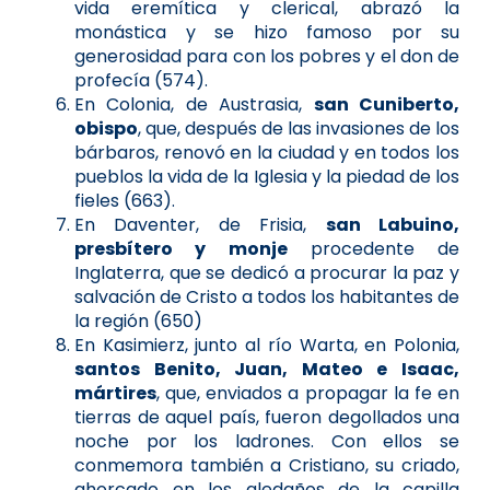
vida eremítica y clerical, abrazó la
monástica y se hizo famoso por su
generosidad para con los pobres y el don de
profecía (574).
En Colonia, de Austrasia,
san Cuniberto,
obispo
, que, después de las invasiones de los
bárbaros, renovó en la ciudad y en todos los
pueblos la vida de la Iglesia y la piedad de los
fieles (663).
En Daventer, de Frisia,
san Labuino,
presbítero y monje
procedente de
Inglaterra, que se dedicó a procurar la paz y
salvación de Cristo a todos los habitantes de
la región (650)
En Kasimierz, junto al río Warta, en Polonia,
santos Benito, Juan, Mateo e Isaac,
mártires
, que, enviados a propagar la fe en
tierras de aquel país, fueron degollados una
noche por los ladrones. Con ellos se
conmemora también a Cristiano, su criado,
ahorcado en los aledaños de la capilla