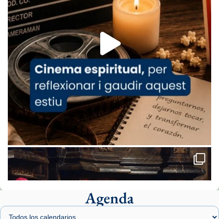
espana-testimoni...
Foto
View on Facebook
·
Share
Arquebisbat de Barcelona
1 week ago
«Avui les santes Juliana i Semproniana ens
ajuden a alçar la mirada»
Mons. Sergi Gordo, bisbe de Tortosa, ha
presidit aquest 27 de juliol la missa de Les
Santes de Mataró.
🔗
tinyurl.com/cvu5jmbk
📸 J. Merino
Agenda
Foto
View on Facebook
·
Share