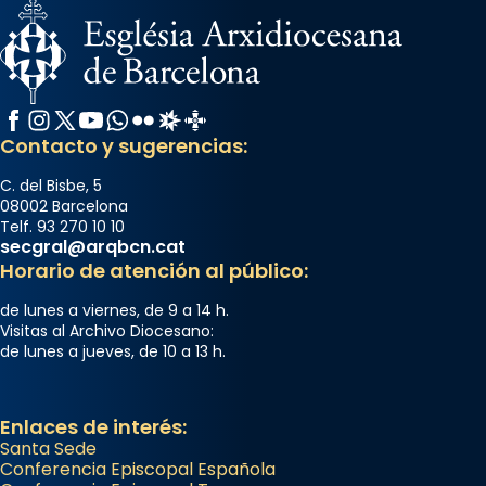
Facebook
Instagram
X / Twitter
YouTube
WhatsApp
Flickr
Radio Estel
Catalunya Cristiana
Contacto y sugerencias:
C. del Bisbe, 5
08002 Barcelona
Telf. 93 270 10 10
secgral@arqbcn.cat
Horario de atención al público:
de lunes a viernes, de 9 a 14 h.
Visitas al Archivo Diocesano:
de lunes a jueves, de 10 a 13 h.
Enlaces de interés:
Santa Sede
Conferencia Episcopal Española