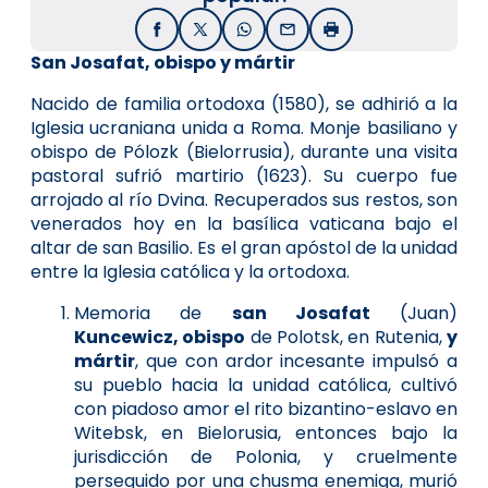
Facebook
X / Twitter
WhatsApp
Email
Imprimir
San Josafat, obispo y mártir
Nacido de familia ortodoxa (1580), se adhirió a la
Iglesia ucraniana unida a Roma. Monje basiliano y
obispo de Pólozk (Bielorrusia), durante una visita
pastoral sufrió martirio (1623). Su cuerpo fue
arrojado al río Dvina. Recuperados sus restos, son
venerados hoy en la basílica vaticana bajo el
altar de san Basilio. Es el gran apóstol de la unidad
entre la Iglesia católica y la ortodoxa.
Memoria de
san Josafat
(Juan)
Kuncewicz, obispo
de Polotsk, en Rutenia,
y
mártir
, que con ardor incesante impulsó a
su pueblo hacia la unidad católica, cultivó
con piadoso amor el rito bizantino-eslavo en
Witebsk, en Bielorusia, entonces bajo la
jurisdicción de Polonia, y cruelmente
perseguido por una chusma enemiga, murió