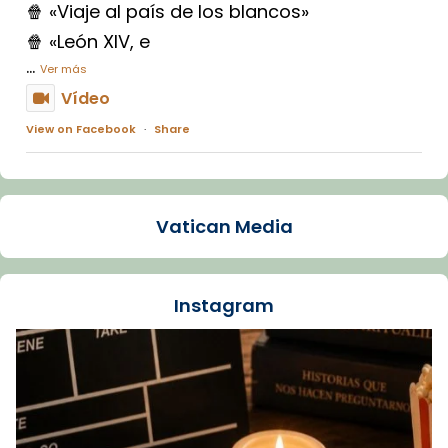
🍿 «Viaje al país de los blancos»
🍿 «León XIV, e
...
Ver más
Vídeo
View on Facebook
·
Share
Arquebisbat de Barcelona
1 week ago
Vatican Media
La Carmina va patir depressió. Fa gairebé
dos mesos, a l'Estadi Lluís Companys, la
jove va fer arribar el seu testimoni al papa
Instagram
Lleó XIV.
Recupera l'entrevista comp
Vatican
tican News 👇
News
www.vaticannews.va/es/iglesia/news/2026-
07/carmina-historia-depresion-papa-viaje-