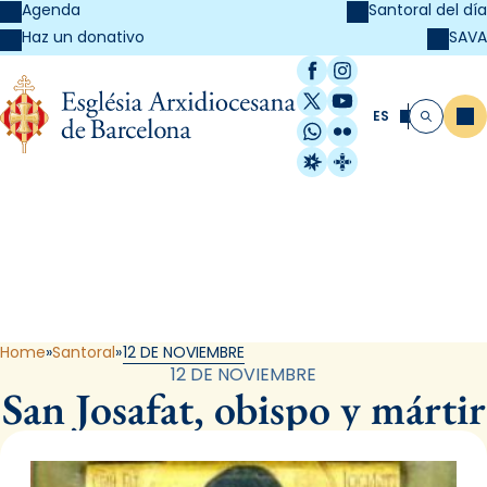
Agenda
Santoral del día
SAVA
Haz un donativo
Facebook
Instagram
X / Twitter
YouTube
ES
Me
Buscar
WhatsApp
Flickr
Radio Estel
Catalunya Cristi
Santoral
Home
Santoral
12 DE NOVIEMBRE
12 DE NOVIEMBRE
San Josafat, obispo y mártir