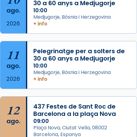
30 a 60 anys a Medjugorje
Arquebisbat de Barcelona
ago.
10:00
2 weeks ago
Medjugorje, Bòsnia i Herzegovina
2026
Memòria de les santes Juliana i
+ info
Semproniana, verges i màrtirs.
Acompanyant la història de sant Cugat, a
partir de l’Edat Mitjana sorgeix la tradició
11
Pelegrinatge per a solters de
que les santes Juliana (“relatiu a Júlia”) i
30 a 60 anys a Medjugorje
Semproniana (“relatiu a Semprònia =
ago.
10:00
eterna”) són deixebles seves. I l’any 1667, el
Medjugorje, Bòsnia i Herzegovina
2026
+ info
frare Joan Gaspar Roig, afirma en una obra
que les santes són filles de l’antiga Iluro.
Mataró en reivindicarà les relíq
...
Ver más
12
437 Festes de Sant Roc de
Foto
Barcelona a la plaça Nova
ago.
09:00
View on Facebook
·
Share
Plaça Nova, Ciutat Vella, 08002
Barcelona, Espanya