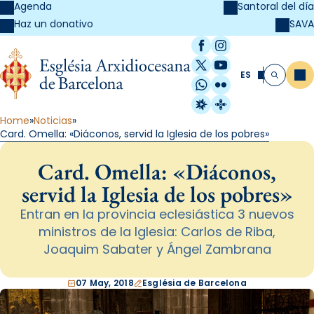
Agenda
Santoral del día
SAVA
Haz un donativo
Facebook
Instagram
X / Twitter
YouTube
ES
Me
Buscar
WhatsApp
Flickr
Radio Estel
Catalunya Cristi
Home
Noticias
Card. Omella: «Diáconos, servid la Iglesia de los pobres»
Card. Omella: «Diáconos,
servid la Iglesia de los pobres»
Entran en la provincia eclesiástica 3 nuevos
ministros de la Iglesia: Carlos de Riba,
Joaquim Sabater y Ángel Zambrana
07 May, 2018
Església de Barcelona