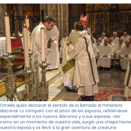
Omella quiso destacar el sentido de la llamada al ministerio
diaconal. Lo comparó con el amor de los esposos, refiriéndose
especialmente a los nuevos diáconos y a sus esposas. «Así
como en un momento de vuestra vida, surgió una chispa hacia
vuestra esposa y os llevó a la gran aventura de crearuna