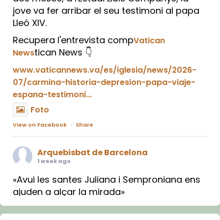
jove va fer arribar el seu testimoni al papa
Lleó XIV.
Recupera l'entrevista comp
Vatican
tican News 👇
News
www.vaticannews.va/es/iglesia/news/2026-
07/carmina-historia-depresion-papa-viaje-
espana-testimoni...
Foto
View on Facebook
·
Share
Arquebisbat de Barcelona
1 week ago
«Avui les santes Juliana i Semproniana ens
ajuden a alçar la mirada»
Mons. Sergi Gordo, bisbe de Tortosa, ha