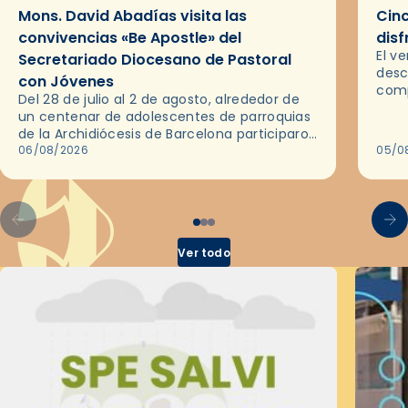
Mons. David Abadías visita las
Cinc
convivencias «Be Apostle» del
disf
El v
Secretariado Diocesano de Pastoral
desc
con Jóvenes
comp
Del 28 de julio al 2 de agosto, alrededor de
ocas
un centenar de adolescentes de parroquias
histo
de la Archidiócesis de Barcelona participaron
sobr
en las convivencias Be Apostle, organizadas
06/08/2026
05/0
por el Secretariado Diocesano…
Ver todo