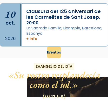
Regnes castellans i més tard de tota
Espanya.
10
Clausura del 125 aniversari de
les Carmelites de Sant Josep.
El seu sepulcre a Compostela fou un g
oct.
20:00
...
Ver más
La Sagrada Familia, Eixample, Barcelona,
Foto
Espanya
2026
+ info
View on Facebook
·
Share
Eventos
EVANGELIO DEL DÍA
Su rostro resplandecía
como el sol.
(Mt 17,1-9)