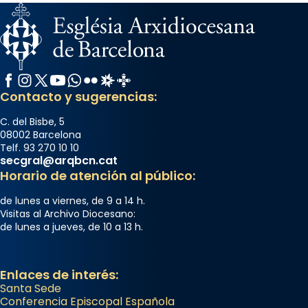
Facebook
Instagram
X / Twitter
YouTube
WhatsApp
Flickr
Radio Estel
Catalunya Cristiana
Contacto y sugerencias:
C. del Bisbe, 5
08002 Barcelona
Telf. 93 270 10 10
secgral@arqbcn.cat
Horario de atención al público:
de lunes a viernes, de 9 a 14 h.
Visitas al Archivo Diocesano:
de lunes a jueves, de 10 a 13 h.
Enlaces de interés:
Santa Sede
Conferencia Episcopal Española