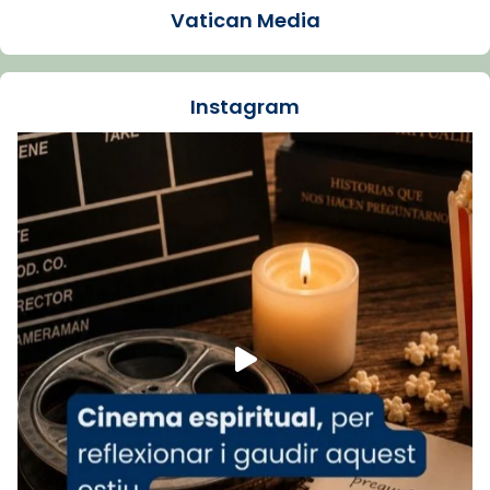
presidit aquest 27 de juliol la missa de Les
Vatican Media
Santes de Mataró.
🔗
tinyurl.com/cvu5jmbk
📸 J. Merino
Instagram
Foto
View on Facebook
·
Share
Arquebisbat de Barcelona
is at Catedral
de Barcelona.
1 week ago
Aquest dilluns, 27 de juliol, ha tingut lloc la
missa d’acció de gràcies en agraïment al
comitè organitzador de la visita apostòlica
del Sant Pare Lleó XIV a Barcelona, i als
col·laboradors, a la Catedral de Barcelona.
L’arquebisbe de Barcelona, el cardenal Joan
Josep Omella, ha presidit la missa i l’ha