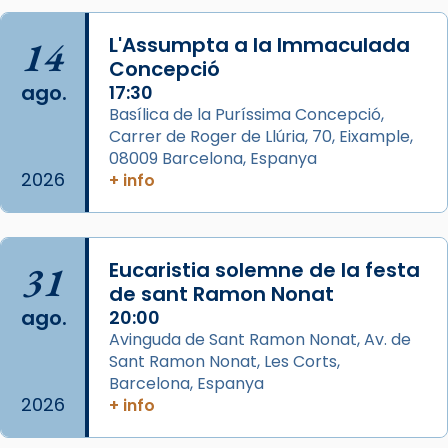
que les santes són filles de l’antiga Iluro.
Mataró en reivindicarà les relíq
14
L'Assumpta a la Immaculada
...
Concepció
Ver más
ago.
17:30
Foto
Basílica de la Puríssima Concepció,
View on Facebook
·
Share
Carrer de Roger de Llúria, 70, Eixample,
08009 Barcelona, Espanya
2026
+ info
Arquebisbat de Barcelona
2 weeks ago
Jaume, fill de Zebedeu, és juntament amb el
seu germà Joan i Pere un dels que
31
Eucaristia solemne de la festa
acompanyava més de prop Jesús.
de sant Ramon Nonat
ago.
20:00
Segons el llibre dels Fets (12,2) fou el primer
Avinguda de Sant Ramon Nonat, Av. de
apòstol màrtir, decapitat a Jerusalem per
Sant Ramon Nonat, Les Corts,
Herodes Agripa (vers l'any 44).
Barcelona, Espanya
2026
+ info
Patró de Galícia, després de les invasions
musulmanes fou venerat com a patró dels