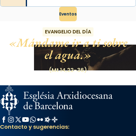
Eventos
EVANGELIO DEL DÍA
Mándame ir a ti sobre
el agua.
(Mt 14,22-36)
Facebook
Instagram
X / Twitter
YouTube
WhatsApp
Flickr
Radio Estel
Catalunya Cristiana
Contacto y sugerencias: