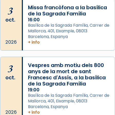
Semproniana (“relatiu a Semprònia =
3
Missa francòfona a la basílica
eterna”) són deixebles seves. I l’any 1667, el
de la Sagrada Família
frare Joan Gaspar Roig, afirma en una obra
oct.
16:00
que les santes són filles de l’antiga Iluro.
Basílica de la Sagrada Família, Carrer de
Mataró en reivindicarà les relíq
Mallorca, 401, Eixample, 08013
...
Ver más
Barcelona, Espanya
Foto
2026
+ info
View on Facebook
·
Share
3
Vespres amb motiu dels 800
anys de la mort de sant
oct.
Francesc d'Assís, a la basílica
de la Sagrada Família
19:00
Basílica de la Sagrada Família, Carrer de
Mallorca, 401, Eixample, 08013
Barcelona, Espanya
2026
+ info