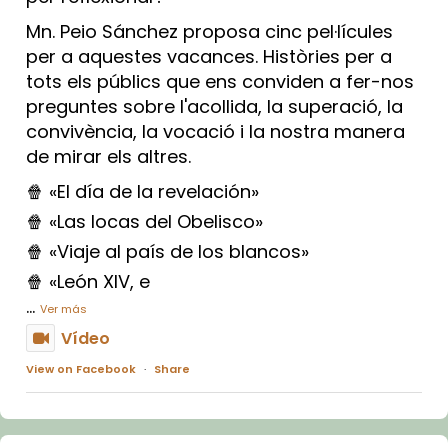
Mn. Peio Sánchez proposa cinc pel·lícules
per a aquestes vacances. Històries per a
tots els públics que ens conviden a fer-nos
preguntes sobre l'acollida, la superació, la
convivència, la vocació i la nostra manera
de mirar els altres.
🍿 «El día de la revelación»
🍿 «Las locas del Obelisco»
🍿 «Viaje al país de los blancos»
🍿 «León XIV, e
...
Ver más
Vídeo
View on Facebook
·
Share
Arquebisbat de Barcelona
1 week ago