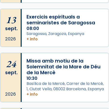
L’arquebisbe de Barcelona, el cardenal Joan
Josep Omella, ha presidit la missa i l’ha
13
Exercicis espirituals a
concelebrat el bisbe auxiliar de Barcelona,
seminaristes de Saragossa
Mons. David Abadías.
sept.
08:00
Saragossa, Zaragoza, Espanya
📸 Dr. G. Simón
2026
+ info
Foto
View on Facebook
·
Share
24
Missa amb motiu de la
Arquebisbat de Barcelona
Solemnitat de la Mare de Déu
2 weeks ago
sept.
de la Mercè
Memòria de les santes Juliana i
10:30
Semproniana, verges i màrtirs.
Basílica de la Mercè, Carrer de la Mercè,
1, Ciutat Vella, 08002 Barcelona, Espanya
Acompanyant la història de sant Cugat, a
2026
+ info
partir de l’Edat Mitjana sorgeix la tradició
que les santes Juliana (“relatiu a Júlia”) i