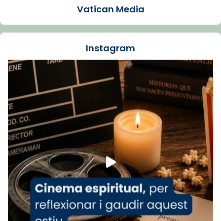
Vatican Media
La Carmina va patir depressió. Fa gairebé
dos mesos, a l'Estadi Lluís Companys, la
jove va fer arribar el seu testimoni al papa
Instagram
Lleó XIV.
Recupera l'entrevista comp
Vatican
tican News 👇
News
www.vaticannews.va/es/iglesia/news/2026-
07/carmina-historia-depresion-papa-viaje-
espana-testimoni...
Foto
View on Facebook
·
Share
Arquebisbat de Barcelona
2 weeks ago
«Avui les santes Juliana i Semproniana ens