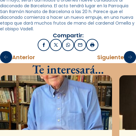
de mayo, serán admitidos a ordenes nueve candidatos al
diaconado de Barcelona. El acto tendrá lugar en la Parroquia
San Ramón Nonato de Barcelona a las 20 h. Parece que el
diaconado comienza a hacer un nuevo empuje, en una nueva
etapa que dará muchos frutos de mano del cardenal Omella y
el obispo Vadell.
Compartir:
Facebook
X / Twitter
WhatsApp
Email
Imprimir
Anterior
Siguiente
Te interesará…