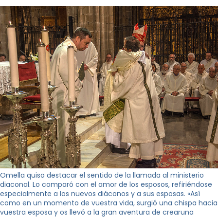
Omella quiso destacar el sentido de la llamada al ministerio
diaconal. Lo comparó con el amor de los esposos, refiriéndose
especialmente a los nuevos diáconos y a sus esposas. «Así
como en un momento de vuestra vida, surgió una chispa hacia
vuestra esposa y os llevó a la gran aventura de crearuna