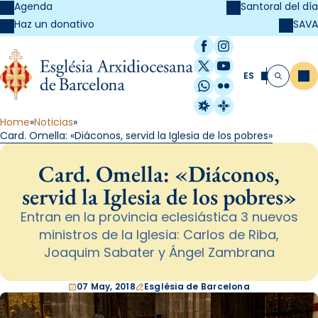
Agenda
Santoral del día
SAVA
Haz un donativo
Facebook
Instagram
X / Twitter
YouTube
ES
Me
Buscar
WhatsApp
Flickr
Radio Estel
Catalunya Cristi
Home
Noticias
Card. Omella: «Diáconos, servid la Iglesia de los pobres»
Card. Omella: «Diáconos,
servid la Iglesia de los pobres»
Entran en la provincia eclesiástica 3 nuevos
ministros de la Iglesia: Carlos de Riba,
Joaquim Sabater y Ángel Zambrana
07 May, 2018
Església de Barcelona