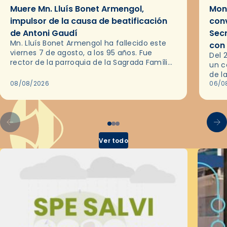
Muere Mn. Lluís Bonet Armengol,
Mons
impulsor de la causa de beatificación
conv
de Antoni Gaudí
Sec
Mn. Lluís Bonet Armengol ha fallecido este
con
viernes 7 de agosto, a los 95 años. Fue
Del 
rector de la parroquia de la Sagrada Família
un c
de Barcelona durante 25 años, entre 1993 y…
de l
08/08/2026
en l
06/0
por 
Ver todo