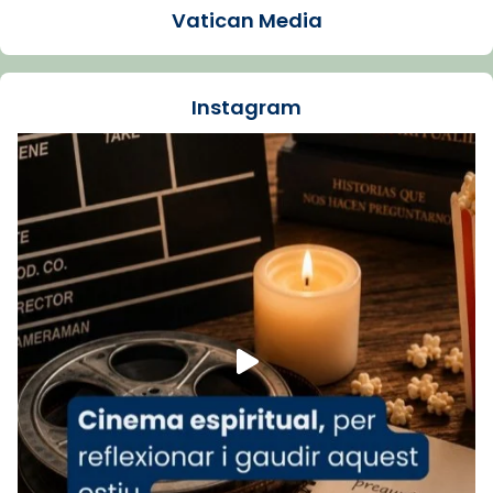
Vatican Media
La Carmina va patir depressió. Fa gairebé
dos mesos, a l'Estadi Lluís Companys, la
jove va fer arribar el seu testimoni al papa
Instagram
Lleó XIV.
Recupera l'entrevista comp
Vatican
tican News 👇
News
www.vaticannews.va/es/iglesia/news/2026-
07/carmina-historia-depresion-papa-viaje-
espana-testimoni...
Foto
View on Facebook
·
Share
Arquebisbat de Barcelona
1 week ago
«Avui les santes Juliana i Semproniana ens