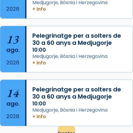
Semproniana (“relatiu a Semprònia =
Medjugorje, Bòsnia i Herzegovina
eterna”) són deixebles seves. I l’any 1667, el
2026
+ info
frare Joan Gaspar Roig, afirma en una obra
que les santes són filles de l’antiga Iluro.
Mataró en reivindicarà les relíq
13
Pelegrinatge per a solters de
...
Ver más
30 a 60 anys a Medjugorje
Foto
ago.
10:00
Medjugorje, Bòsnia i Herzegovina
View on Facebook
·
Share
2026
+ info
14
Pelegrinatge per a solters de
30 a 60 anys a Medjugorje
ago.
10:00
Medjugorje, Bòsnia i Herzegovina
2026
+ info