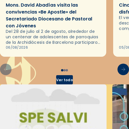
Mons. David Abadías visita las
Cinc
convivencias «Be Apostle» del
disf
El v
Secretariado Diocesano de Pastoral
desc
con Jóvenes
comp
Del 28 de julio al 2 de agosto, alrededor de
ocas
un centenar de adolescentes de parroquias
histo
de la Archidiócesis de Barcelona participaron
sobr
en las convivencias Be Apostle, organizadas
06/08/2026
05/0
por el Secretariado Diocesano…
Ver todo