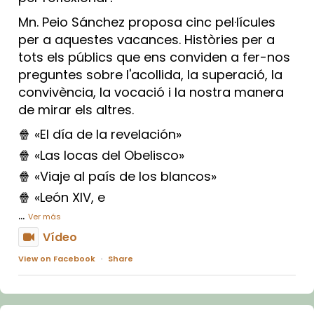
Mn. Peio Sánchez proposa cinc pel·lícules
per a aquestes vacances. Històries per a
tots els públics que ens conviden a fer-nos
preguntes sobre l'acollida, la superació, la
convivència, la vocació i la nostra manera
de mirar els altres.
🍿 «El día de la revelación»
🍿 «Las locas del Obelisco»
🍿 «Viaje al país de los blancos»
🍿 «León XIV, e
...
Ver más
Vídeo
View on Facebook
·
Share
Arquebisbat de Barcelona
1 week ago