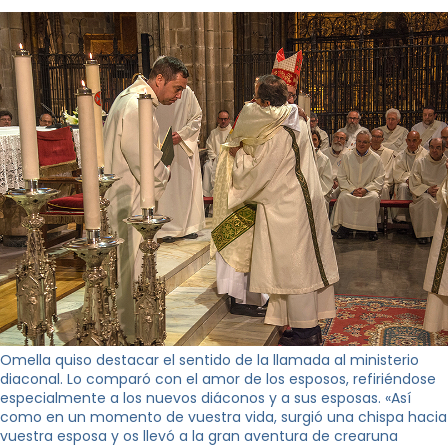
Omella quiso destacar el sentido de la llamada al ministerio
diaconal. Lo comparó con el amor de los esposos, refiriéndose
especialmente a los nuevos diáconos y a sus esposas. «Así
como en un momento de vuestra vida, surgió una chispa hacia
vuestra esposa y os llevó a la gran aventura de crearuna