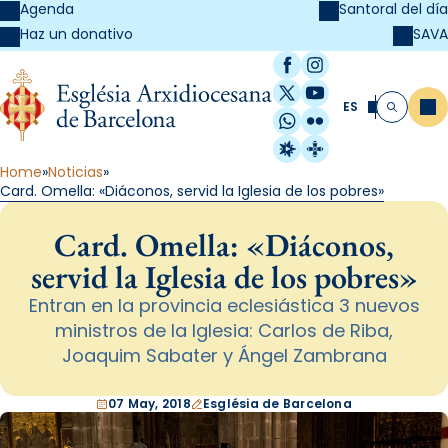
Agenda
Santoral del día
SAVA
Haz un donativo
Facebook
Instagram
X / Twitter
YouTube
ES
Me
Buscar
WhatsApp
Flickr
Radio Estel
Catalunya Cristi
Home
Noticias
Card. Omella: «Diáconos, servid la Iglesia de los pobres»
Card. Omella: «Diáconos,
servid la Iglesia de los pobres»
Entran en la provincia eclesiástica 3 nuevos
ministros de la Iglesia: Carlos de Riba,
Joaquim Sabater y Ángel Zambrana
07 May, 2018
Església de Barcelona