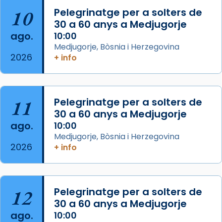
10
Pelegrinatge per a solters de
L’arquebisbe de Barcelona, el cardenal Joan
30 a 60 anys a Medjugorje
Josep Omella, ha presidit la missa i l’ha
ago.
10:00
concelebrat el bisbe auxiliar de Barcelona,
Medjugorje, Bòsnia i Herzegovina
Mons. David Abadías.
2026
+ info
📸 Dr. G. Simón
Foto
11
Pelegrinatge per a solters de
View on Facebook
·
Share
30 a 60 anys a Medjugorje
ago.
10:00
Arquebisbat de Barcelona
Medjugorje, Bòsnia i Herzegovina
2 weeks ago
2026
+ info
Memòria de les santes Juliana i
Semproniana, verges i màrtirs.
Acompanyant la història de sant Cugat, a
12
Pelegrinatge per a solters de
partir de l’Edat Mitjana sorgeix la tradició
30 a 60 anys a Medjugorje
que les santes Juliana (“relatiu a Júlia”) i
ago.
10:00