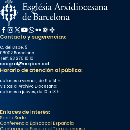
Facebook
Instagram
X / Twitter
YouTube
WhatsApp
Flickr
Radio Estel
Catalunya Cristiana
Contacto y sugerencias:
C. del Bisbe, 5
08002 Barcelona
Telf. 93 270 10 10
secgral@arqbcn.cat
Horario de atención al público:
de lunes a viernes, de 9 a 14 h.
Visitas al Archivo Diocesano:
de lunes a jueves, de 10 a 13 h.
Enlaces de interés:
Santa Sede
Conferencia Episcopal Española
Conferencia Episcopal Tarraconense