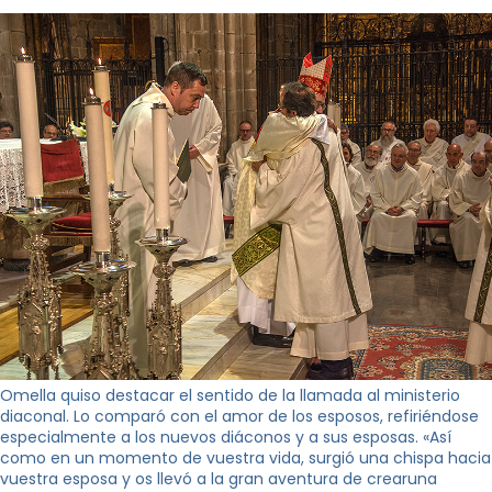
Omella quiso destacar el sentido de la llamada al ministerio
diaconal. Lo comparó con el amor de los esposos, refiriéndose
especialmente a los nuevos diáconos y a sus esposas. «Así
como en un momento de vuestra vida, surgió una chispa hacia
vuestra esposa y os llevó a la gran aventura de crearuna