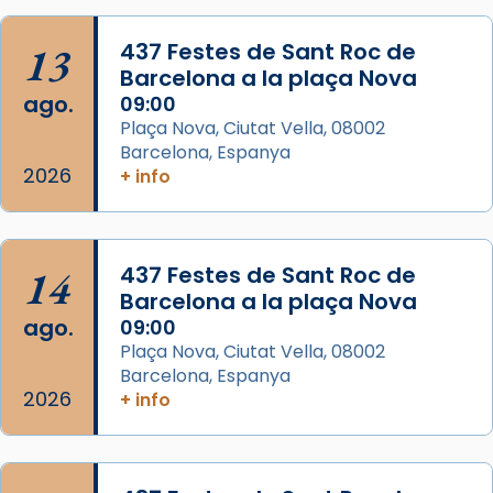
L’arquebisbe de Barcelona, el cardenal Joan
13
437 Festes de Sant Roc de
Josep Omella, ha presidit la missa i l’ha
Barcelona a la plaça Nova
concelebrat el bisbe auxiliar de Barcelona,
ago.
09:00
Mons. David Abadías.
Plaça Nova, Ciutat Vella, 08002
Barcelona, Espanya
📸 Dr. G. Simón
2026
+ info
Foto
View on Facebook
·
Share
14
437 Festes de Sant Roc de
Arquebisbat de Barcelona
Barcelona a la plaça Nova
2 weeks ago
ago.
09:00
Memòria de les santes Juliana i
Plaça Nova, Ciutat Vella, 08002
Semproniana, verges i màrtirs.
Barcelona, Espanya
2026
+ info
Acompanyant la història de sant Cugat, a
partir de l’Edat Mitjana sorgeix la tradició
que les santes Juliana (“relatiu a Júlia”) i