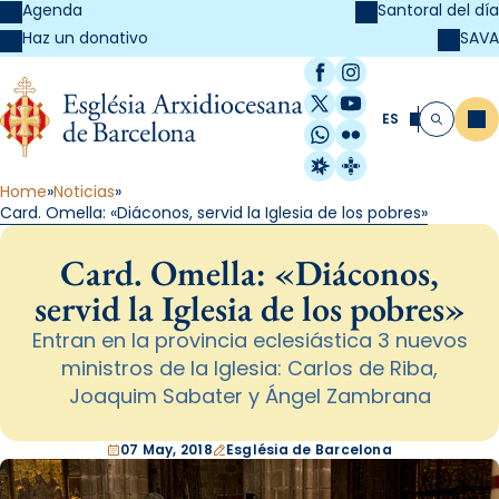
Agenda
Santoral del día
SAVA
Haz un donativo
Facebook
Instagram
X / Twitter
YouTube
ES
Me
Buscar
WhatsApp
Flickr
Radio Estel
Catalunya Cristi
Home
Noticias
Card. Omella: «Diáconos, servid la Iglesia de los pobres»
Card. Omella: «Diáconos,
servid la Iglesia de los pobres»
Entran en la provincia eclesiástica 3 nuevos
ministros de la Iglesia: Carlos de Riba,
Joaquim Sabater y Ángel Zambrana
07 May, 2018
Església de Barcelona