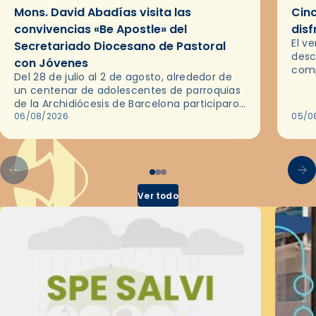
Mons. David Abadías visita las
Cinc
convivencias «Be Apostle» del
disf
El v
Secretariado Diocesano de Pastoral
desc
con Jóvenes
comp
Del 28 de julio al 2 de agosto, alrededor de
ocas
un centenar de adolescentes de parroquias
histo
de la Archidiócesis de Barcelona participaron
sobr
en las convivencias Be Apostle, organizadas
06/08/2026
05/0
por el Secretariado Diocesano…
Ver todo