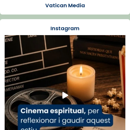
Vatican Media
La Carmina va patir depressió. Fa gairebé
dos mesos, a l'Estadi Lluís Companys, la
jove va fer arribar el seu testimoni al papa
Instagram
Lleó XIV.
Recupera l'entrevista comp
Vatican
tican News 👇
News
www.vaticannews.va/es/iglesia/news/2026-
07/carmina-historia-depresion-papa-viaje-
espana-testimoni...
Foto
View on Facebook
·
Share
Arquebisbat de Barcelona
1 week ago
«Avui les santes Juliana i Semproniana ens