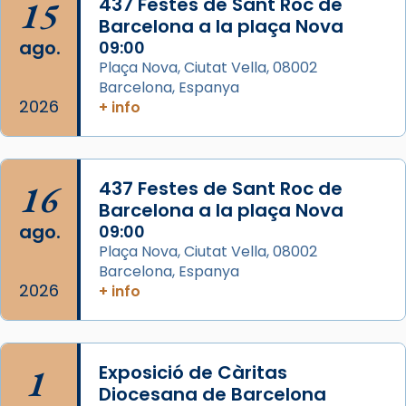
15
Semproniana (“relatiu a Semprònia =
437 Festes de Sant Roc de
Barcelona a la plaça Nova
eterna”) són deixebles seves. I l’any 1667, el
ago.
09:00
frare Joan Gaspar Roig, afirma en una obra
Plaça Nova, Ciutat Vella, 08002
que les santes són filles de l’antiga Iluro.
Barcelona, Espanya
Mataró en reivindicarà les relíq
2026
+ info
...
Ver más
Foto
View on Facebook
·
Share
16
437 Festes de Sant Roc de
Barcelona a la plaça Nova
ago.
09:00
Plaça Nova, Ciutat Vella, 08002
Barcelona, Espanya
2026
+ info
1
Exposició de Càritas
Diocesana de Barcelona