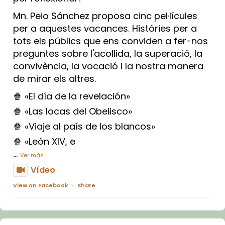
Mn. Peio Sánchez proposa cinc pel·lícules
per a aquestes vacances. Històries per a
tots els públics que ens conviden a fer-nos
preguntes sobre l'acollida, la superació, la
convivència, la vocació i la nostra manera
de mirar els altres.
🍿 «El día de la revelación»
🍿 «Las locas del Obelisco»
🍿 «Viaje al país de los blancos»
🍿 «León XIV, e
...
Ver más
Vídeo
View on Facebook
·
Share
Arquebisbat de Barcelona
1 week ago