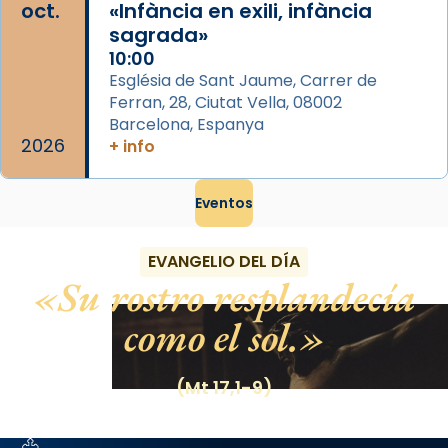
oct.
«Infància en exili, infància
sagrada»
10:00
Església de Sant Jaume, Carrer de
Ferran, 28, Ciutat Vella, 08002
Barcelona, Espanya
2026
+ info
Eventos
EVANGELIO DEL DÍA
Su rostro resplandecía
como el sol.
(Mt 17,1-9)