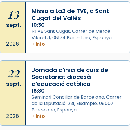
View on Facebook
·
Share
13
Missa a La2 de TVE, a Sant
Cugat del Vallès
sept.
Arquebisbat de Barcelona
10:30
2 weeks ago
RTVE Sant Cugat, Carrer de Mercé
Vilaret, 1, 08174 Barcelona, Espanya
Jaume, fill de Zebedeu, és juntament amb el
2026
+ info
seu germà Joan i Pere un dels que
acompanyava més de prop Jesús.
Segons el llibre dels Fets (12,2) fou el primer
22
Jornada d'inici de curs del
apòstol màrtir, decapitat a Jerusalem per
Secretariat diocesà
Herodes Agripa (vers l'any 44).
sept.
d'educació catòlica
Patró de Galícia, després de les invasions
18:30
musulmanes fou venerat com a patró dels
Seminari Conciliar de Barcelona, Carrer
de la Diputació, 231, Eixample, 08007
Regnes castellans i més tard de tota
Barcelona, Espanya
Espanya.
2026
+ info
El seu sepulcre a Compostela fou un g
...
Ver más