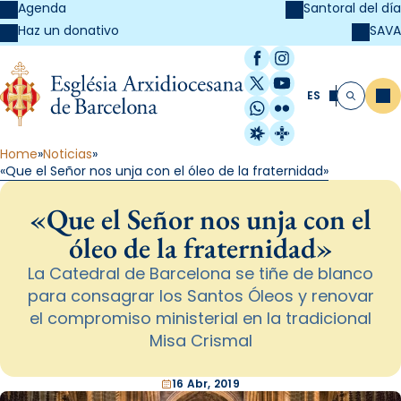
Agenda
Santoral del día
SAVA
Haz un donativo
Facebook
Instagram
X / Twitter
YouTube
ES
Me
Buscar
WhatsApp
Flickr
Radio Estel
Catalunya Cristi
Home
Noticias
«Que el Señor nos unja con el óleo de la fraternidad»
«Que el Señor nos unja con el
óleo de la fraternidad»
La Catedral de Barcelona se tiñe de blanco
para consagrar los Santos Óleos y renovar
el compromiso ministerial en la tradicional
Misa Crismal
16 Abr, 2019