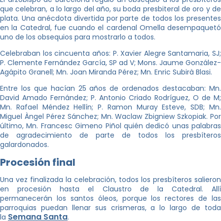
que celebran, a lo largo del año, su boda presbiteral de oro y de
plata. Una anécdota divertida por parte de todos los presentes
en la Catedral, fue cuando el cardenal Omella desempaquetó
uno de los obsequios para mostrarlo a todos.
Celebraban los cincuenta años: P. Xavier Alegre Santamaria, SJ;
P. Clemente Fernández García, SP ad V; Mons. Jaume González-
Agápito Granell; Mn. Joan Miranda Pérez; Mn. Enric Subirà Blasi.
Entre los que hacían 25 años de ordenados destacaban: Mn.
David Amado Fernández; P. Antonio Criado Rodríguez, O de M;
Mn. Rafael Méndez Hellín; P. Ramon Muray Esteve, SDB; Mn.
Miguel Àngel Pérez Sánchez; Mn. Waclaw Zbigniew Szkopiak. Por
último, Mn. Francesc Gimeno Piñol quién dedicó unas palabras
de agradecimiento de parte de todos los presbíteros
galardonados.
Procesión final
Una vez finalizada la celebración, todos los presbíteros salieron
en procesión hasta el Claustro de la Catedral. Allí
permanecerán los santos óleos, porque los rectores de las
parroquias puedan llenar sus crismeras, a lo largo de toda
Semana Santa
la
.