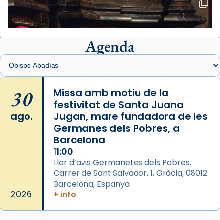
Foto
View on Facebook
·
Share
Agenda
Arquebisbat de Barcelona
1 week ago
Memòria de les santes Juliana i
Semproniana, verges i màrtirs.
30
Missa amb motiu de la
festivitat de Santa Juana
Acompanyant la història de sant Cugat, a
ago.
Jugan, mare fundadora de les
partir de l’Edat Mitjana sorgeix la tradició
Germanes dels Pobres, a
que les santes Juliana (“relatiu a Júlia”) i
Barcelona
Semproniana (“relatiu a Semprònia =
11:00
eterna”) són deixebles seves. I l’any 1667, el
Llar d’avis Germanetes dels Pobres,
frare Joan Gaspar Roig, afirma en una obra
Carrer de Sant Salvador, 1, Gràcia, 08012
que les santes són filles de l’antiga Iluro.
Barcelona, Espanya
Mataró en reivindicarà les relíq
2026
+ info
...
Ver más
Foto