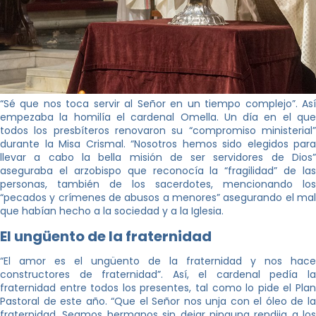
“Sé que nos toca servir al Señor en un tiempo complejo”. Así
empezaba la homilía el cardenal Omella. Un día en el que
todos los presbíteros renovaron su “compromiso ministerial”
durante la Misa Crismal. “Nosotros hemos sido elegidos para
llevar a cabo la bella misión de ser servidores de Dios”
aseguraba el arzobispo que reconocía la “fragilidad” de las
personas, también de los sacerdotes, mencionando los
“pecados y crímenes de abusos a menores” asegurando el mal
que habían hecho a la sociedad y a la Iglesia.
El ungüento de la fraternidad
“El amor es el ungüento de la fraternidad y nos hace
constructores de fraternidad”. Así, el cardenal pedía la
fraternidad entre todos los presentes, tal como lo pide el Plan
Pastoral de este año. “Que el Señor nos unja con el óleo de la
fraternidad. Seamos hermanos sin dejar ninguna rendija a los