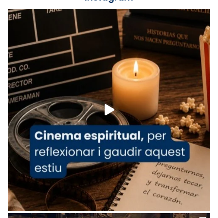
Foto
View on Facebook
·
Share
Arquebisbat de Barcelona
is at Catedral
de Barcelona.
1 week ago
Aquest dilluns, 27 de juliol, ha tingut lloc la
missa d’acció de gràcies en agraïment al
comitè organitzador de la visita apostòlica
del Sant Pare Lleó XIV a Barcelona, i als
col·laboradors, a la Catedral de Barcelona.
L’arquebisbe de Barcelona, el cardenal Joan
Josep Omella, ha presidit la missa i l’ha
concelebrat el bisbe auxiliar de Barcelona,
Mons. David Abadías.
📸 Dr. G. Simón