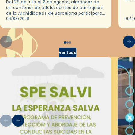
Del 28 de julio al 2 de agosto, alrededor de
ocas
un centenar de adolescentes de parroquias
histo
de la Archidiócesis de Barcelona participaron
sobr
en las convivencias Be Apostle, organizadas
06/08/2026
05/0
por el Secretariado Diocesano…
Ver todo