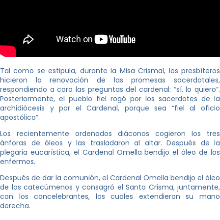
Tal como se estipula, durante la Misa Crismal, los presbíteros
hicieron la renovación de las promesas sacerdotales,
respondiendo a coro las preguntas del cardenal: “sí, lo quiero”.
Posteriormente, el pueblo fiel rogó por los sacerdotes de la
archidiócesis y por el Cardenal, porque sea “fiel al oficio
apostólico”.
Los recientemente ordenados diáconos cogieron los tres
ánforas de óleos y las trasladaron al altar. Después de la
plegaria eucarística, el Cardenal Omella bendijo el óleo de los
enfermos.
Después de dar la comunión, el Cardenal Omella bendijo el óleo
de los catecúmenos y consagró el Santo Crisma, juntamente,
con los concelebrantes, los cuales extendieron su mano
derecha.