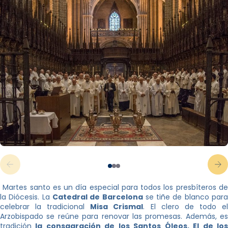
Martes santo es un día especial para todos los presbíteros de
la Diócesis. La
Catedral de Barcelona
se tiñe de blanco par
celebrar la tradicional
Misa Crismal
. El clero de todo e
Arzobispado se reúne para renovar las promesas. Además, es
tradición
la consagración de los Santos Óleos. El de los