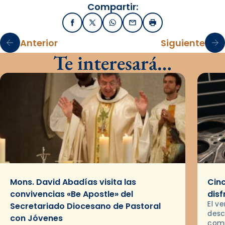
Compartir:
Facebook
X / Twitter
WhatsApp
Email
Imprimir
Anterior
Siguiente
Te interesará…
Mons. David Abadías visita las
Cinc
convivencias «Be Apostle» del
disf
El v
Secretariado Diocesano de Pastoral
desc
con Jóvenes
comp