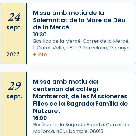
Foto
24
Missa amb motiu de la
View on Facebook
·
Share
Solemnitat de la Mare de Déu
sept.
de la Mercè
10:30
Basílica de la Mercè, Carrer de la Mercè,
1, Ciutat Vella, 08002 Barcelona, Espanya
2026
+ info
29
Missa amb motiu del
centenari del col·legi
sept.
Montserrat, de les Missioneres
Filles de la Sagrada Família de
Natzaret
16:00
Basílica de la Sagrada Família, Carrer de
Mallorca, 401, Eixample, 08013