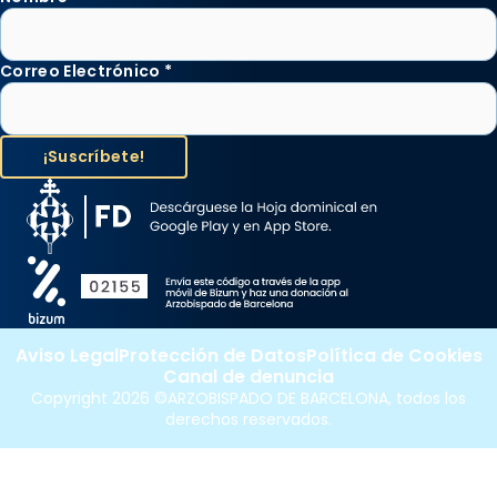
Correo Electrónico
*
Aviso Legal
Protección de Datos
Política de Cookies
Canal de denuncia
Copyright 2026 ©ARZOBISPADO DE BARCELONA, todos los
derechos reservados.