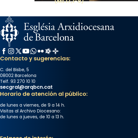
(Mt 17,1-9)
Facebook
Instagram
X / Twitter
YouTube
WhatsApp
Flickr
Radio Estel
Catalunya Cristiana
Contacto y sugerencias:
C. del Bisbe, 5
08002 Barcelona
Telf. 93 270 10 10
secgral@arqbcn.cat
Horario de atención al público:
de lunes a viernes, de 9 a 14 h.
Visitas al Archivo Diocesano:
de lunes a jueves, de 10 a 13 h.