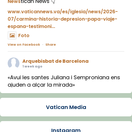
tican News 👇
News
www.vaticannews.va/es/iglesia/news/2026-
07/carmina-historia-depresion-papa-viaje-
espana-testimoni...
Foto
View on Facebook
·
Share
Arquebisbat de Barcelona
1 week ago
«Avui les santes Juliana i Semproniana ens
ajuden a alçar la mirada»
Mons. Sergi Gordo, bisbe de Tortosa, ha
presidit aquest 27 de juliol la missa de Les
Vatican Media
Santes de Mataró.
🔗
tinyurl.com/cvu5jmbk
📸 J. Merino
Instagram