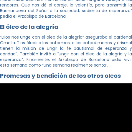
rencores. Que nos dé el coraje, la valentía, para transmitir la
Buenanueva del Señor a la sociedad, sedienta de esperanza”
pedía el Arzobispo de Barcelona.
El óleo de la alegría
“Dios nos unge con el óleo de la alegría” aseguraba el cardenal
Omella. “Los óleos a los enfermos, a los catecúmenos y crismal
tienen la misión de ungir la fe bautismal de esperanza y
caridad”. También invitó a “ungir con el óleo de la alegría y la
esperanza”. Finamente, el Arzobispo de Barcelona pidió vivir
esta semana como “una semana realmente santa”.
Promesas y bendición de los otros oleos