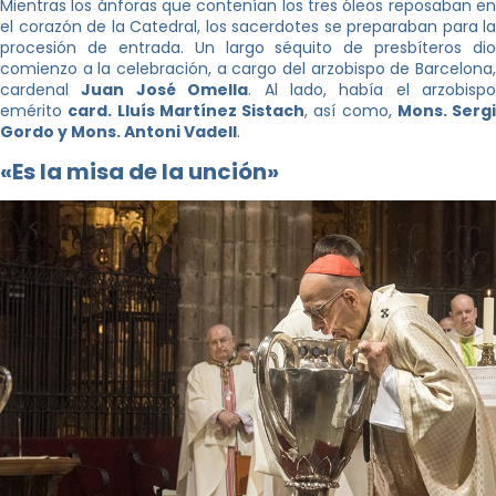
Mientras los ánforas que contenían los tres óleos reposaban en
el corazón de la Catedral, los sacerdotes se preparaban para la
procesión de entrada. Un largo séquito de presbíteros dio
comienzo a la celebración, a cargo del arzobispo de Barcelona,
cardenal
Juan José Omella
. Al lado, había el arzobispo
emérito
card. Lluís Martínez Sistach
, así como,
Mons. Sergi
Gordo y Mons. Antoni Vadell
.
«Es la misa de la unción»