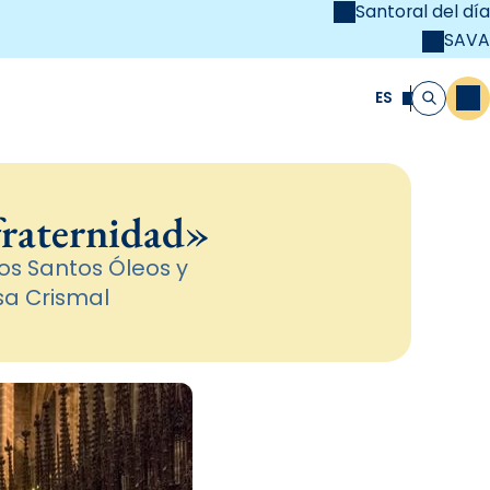
Santoral del día
SAVA
el
unya Cristiana
ES
M
Buscar
 fraternidad»
os Santos Óleos y
sa Crismal