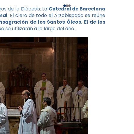
os de la Diócesis. La
Catedral de Barcelona
mal
. El clero de todo el Arzobispado se reúne
nsagración de los Santos Óleos. El de los
ue se utilizarán a lo largo del año.