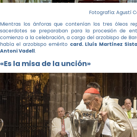
Fotografía: Agustí 
Mientras los ánforas que contenían los tres óleos re
sacerdotes se preparaban para la procesión de entr
comienzo a la celebración, a cargo del arzobispo de Ba
había el arzobispo emérito
card. Lluís Martínez Sist
Antoni Vadell
.
«Es la misa de la unción»