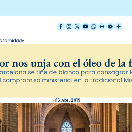
Facebook
Instagram
X / Twitter
YouTube
WhatsApp
Flickr
Radio Est
Catal
raternidad»
r nos unja con el óleo de la
arcelona se tiñe de blanco para consagrar l
l compromiso ministerial en la tradicional Mi
16 Abr, 2019