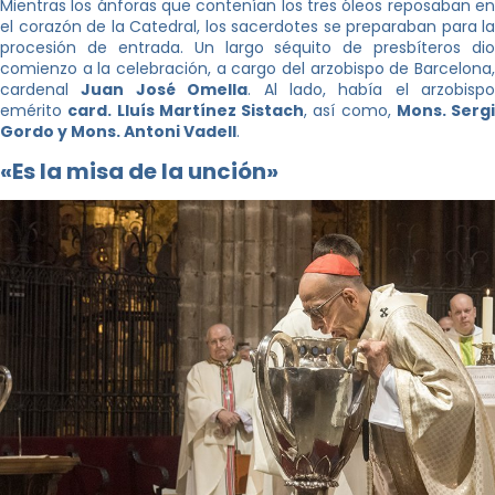
Mientras los ánforas que contenían los tres óleos reposaban en
el corazón de la Catedral, los sacerdotes se preparaban para la
procesión de entrada. Un largo séquito de presbíteros dio
comienzo a la celebración, a cargo del arzobispo de Barcelona,
cardenal
Juan José Omella
. Al lado, había el arzobispo
emérito
card. Lluís Martínez Sistach
, así como,
Mons. Sergi
Gordo y Mons. Antoni Vadell
.
«Es la misa de la unción»