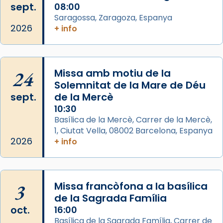
sept.
08:00
View on Facebook
·
Share
Saragossa, Zaragoza, Espanya
2026
+ info
Arquebisbat de Barcelona
2 weeks ago
Jaume, fill de Zebedeu, és juntament amb el
24
Missa amb motiu de la
seu germà Joan i Pere un dels que
Solemnitat de la Mare de Déu
acompanyava més de prop Jesús.
sept.
de la Mercè
10:30
Segons el llibre dels Fets (12,2) fou el primer
Basílica de la Mercè, Carrer de la Mercè,
apòstol màrtir, decapitat a Jerusalem per
1, Ciutat Vella, 08002 Barcelona, Espanya
Herodes Agripa (vers l'any 44).
2026
+ info
Patró de Galícia, després de les invasions
musulmanes fou venerat com a patró dels
Regnes castellans i més tard de tota
3
Missa francòfona a la basílica
Espanya.
de la Sagrada Família
El seu sepulcre a Compostela fou un g
oct.
16:00
...
Basílica de la Sagrada Família, Carrer de
Ver más