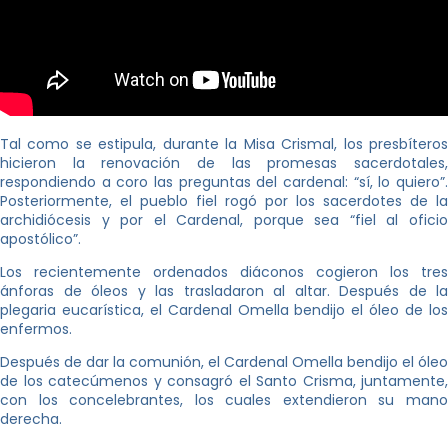
Tal como se estipula, durante la Misa Crismal, los presbíteros
hicieron la renovación de las promesas sacerdotales,
respondiendo a coro las preguntas del cardenal: “sí, lo quiero”.
Posteriormente, el pueblo fiel rogó por los sacerdotes de la
archidiócesis y por el Cardenal, porque sea “fiel al oficio
apostólico”.
Los recientemente ordenados diáconos cogieron los tres
ánforas de óleos y las trasladaron al altar. Después de la
plegaria eucarística, el Cardenal Omella bendijo el óleo de los
enfermos.
Después de dar la comunión, el Cardenal Omella bendijo el óleo
de los catecúmenos y consagró el Santo Crisma, juntamente,
con los concelebrantes, los cuales extendieron su mano
derecha.