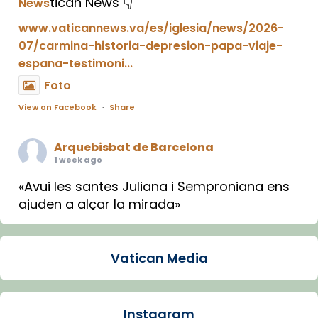
tican News 👇
News
www.vaticannews.va/es/iglesia/news/2026-
07/carmina-historia-depresion-papa-viaje-
espana-testimoni...
Foto
View on Facebook
·
Share
Arquebisbat de Barcelona
1 week ago
«Avui les santes Juliana i Semproniana ens
ajuden a alçar la mirada»
Mons. Sergi Gordo, bisbe de Tortosa, ha
presidit aquest 27 de juliol la missa de Les
Vatican Media
Santes de Mataró.
🔗
tinyurl.com/cvu5jmbk
📸 J. Merino
Instagram