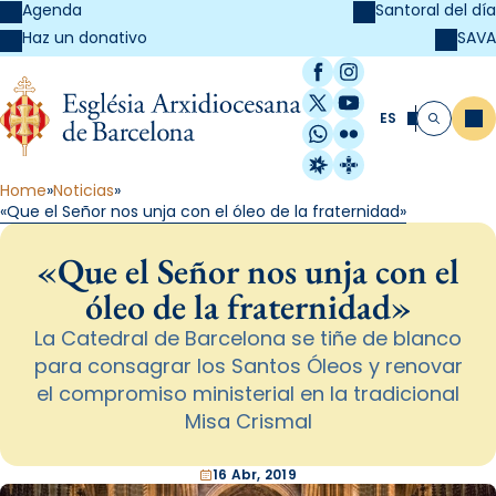
Agenda
Santoral del día
SAVA
Haz un donativo
Facebook
Instagram
X / Twitter
YouTube
ES
Me
Buscar
WhatsApp
Flickr
Radio Estel
Catalunya Cristi
Home
Noticias
«Que el Señor nos unja con el óleo de la fraternidad»
«Que el Señor nos unja con el
óleo de la fraternidad»
La Catedral de Barcelona se tiñe de blanco
para consagrar los Santos Óleos y renovar
el compromiso ministerial en la tradicional
Misa Crismal
16 Abr, 2019