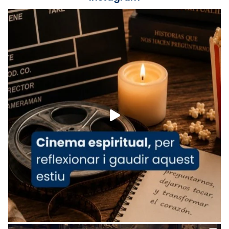
Foto
View on Facebook
·
Share
Arquebisbat de Barcelona
is at Catedral
de Barcelona.
1 week ago
Aquest dilluns, 27 de juliol, ha tingut lloc la
missa d’acció de gràcies en agraïment al
comitè organitzador de la visita apostòlica
del Sant Pare Lleó XIV a Barcelona, i als
col·laboradors, a la Catedral de Barcelona.
L’arquebisbe de Barcelona, el cardenal Joan
Josep Omella, ha presidit la missa i l’ha
concelebrat el bisbe auxiliar de Barcelona,
Mons. David Abadías.
📸 Dr. G. Simón