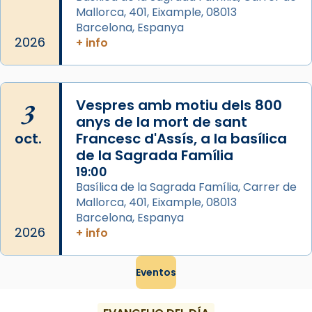
Mallorca, 401, Eixample, 08013
Foto
Barcelona, Espanya
2026
View on Facebook
+ info
·
Share
3
Vespres amb motiu dels 800
anys de la mort de sant
oct.
Francesc d'Assís, a la basílica
de la Sagrada Família
19:00
Basílica de la Sagrada Família, Carrer de
Mallorca, 401, Eixample, 08013
Barcelona, Espanya
2026
+ info
Eventos