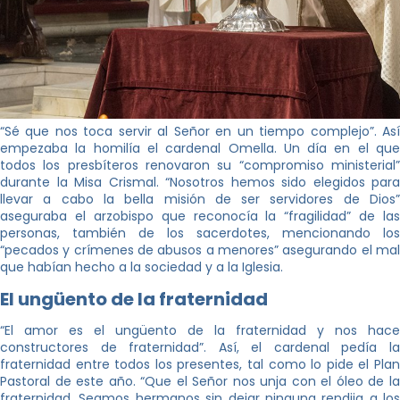
“Sé que nos toca servir al Señor en un tiempo complejo”. Así
empezaba la homilía el cardenal Omella. Un día en el que
todos los presbíteros renovaron su “compromiso ministerial”
durante la Misa Crismal. “Nosotros hemos sido elegidos para
llevar a cabo la bella misión de ser servidores de Dios”
aseguraba el arzobispo que reconocía la “fragilidad” de las
personas, también de los sacerdotes, mencionando los
“pecados y crímenes de abusos a menores” asegurando el mal
que habían hecho a la sociedad y a la Iglesia.
El ungüento de la fraternidad
“El amor es el ungüento de la fraternidad y nos hace
constructores de fraternidad”. Así, el cardenal pedía la
fraternidad entre todos los presentes, tal como lo pide el Plan
Pastoral de este año. “Que el Señor nos unja con el óleo de la
fraternidad. Seamos hermanos sin dejar ninguna rendija a los