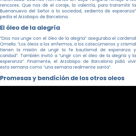
rencores. Que nos dé el coraje, la valentía, para transmitir la
Buenanueva del Señor a la sociedad, sedienta de esperanza”
pedía el Arzobispo de Barcelona.
El óleo de la alegría
“Dios nos unge con el óleo de la alegría” aseguraba el cardenal
Omella. “Los óleos a los enfermos, a los catecúmenos y crismal
tienen la misión de ungir la fe bautismal de esperanza y
caridad”. También invitó a “ungir con el óleo de la alegría y la
esperanza”. Finamente, el Arzobispo de Barcelona pidió vivir
esta semana como “una semana realmente santa”.
Promesas y bendición de los otros oleos