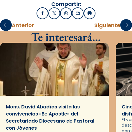
Compartir:
Facebook
X / Twitter
WhatsApp
Email
Imprimir
Anterior
Siguiente
Te interesará…
Mons. David Abadías visita las
Cinc
convivencias «Be Apostle» del
disf
El v
Secretariado Diocesano de Pastoral
desc
con Jóvenes
comp