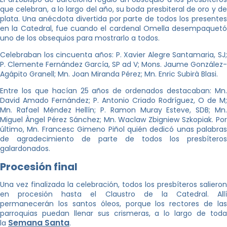
que celebran, a lo largo del año, su boda presbiteral de oro y de
plata. Una anécdota divertida por parte de todos los presentes
en la Catedral, fue cuando el cardenal Omella desempaquetó
uno de los obsequios para mostrarlo a todos.
Celebraban los cincuenta años: P. Xavier Alegre Santamaria, SJ;
P. Clemente Fernández García, SP ad V; Mons. Jaume González-
Agápito Granell; Mn. Joan Miranda Pérez; Mn. Enric Subirà Blasi.
Entre los que hacían 25 años de ordenados destacaban: Mn.
David Amado Fernández; P. Antonio Criado Rodríguez, O de M;
Mn. Rafael Méndez Hellín; P. Ramon Muray Esteve, SDB; Mn.
Miguel Àngel Pérez Sánchez; Mn. Waclaw Zbigniew Szkopiak. Por
último, Mn. Francesc Gimeno Piñol quién dedicó unas palabras
de agradecimiento de parte de todos los presbíteros
galardonados.
Procesión final
Una vez finalizada la celebración, todos los presbíteros salieron
en procesión hasta el Claustro de la Catedral. Allí
permanecerán los santos óleos, porque los rectores de las
parroquias puedan llenar sus crismeras, a lo largo de toda
Semana Santa
la
.