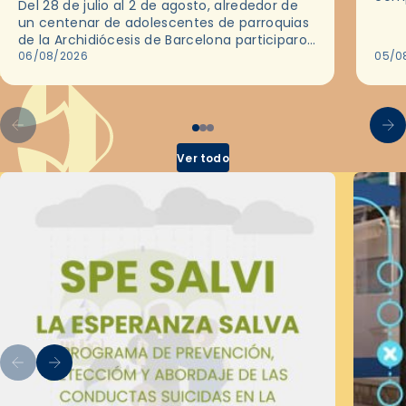
Del 28 de julio al 2 de agosto, alrededor de
ocas
un centenar de adolescentes de parroquias
histo
de la Archidiócesis de Barcelona participaron
sobr
en las convivencias Be Apostle, organizadas
06/08/2026
05/0
por el Secretariado Diocesano…
Ver todo