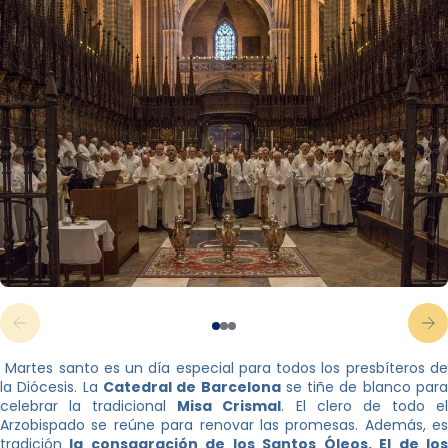
Martes santo es un día especial para todos los presbíteros de
la Diócesis. La
Catedral de Barcelona
se tiñe de blanco par
celebrar la tradicional
Misa Crismal
. El clero de todo e
Arzobispado se reúne para renovar las promesas. Además, es
tradición
la consagración de los Santos Óleos. El de los