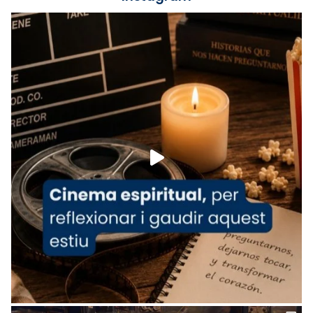
Lleó XIV.
Recupera l'entrevista comp
Vatican
tican News 👇
News
www.vaticannews.va/es/iglesia/news/2026-
07/carmina-historia-depresion-papa-viaje-
espana-testimoni...
Foto
View on Facebook
·
Share
Arquebisbat de Barcelona
2 weeks ago
«Avui les santes Juliana i Semproniana ens
ajuden a alçar la mirada»
Mons. Sergi Gordo, bisbe de Tortosa, ha
presidit aquest 27 de juliol la missa de Les
Santes de Mataró.