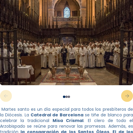
Martes santo es un día especial para todos los presbíteros de
la Diócesis. La
Catedral de Barcelona
se tiñe de blanco par
celebrar la tradicional
Misa Crismal
. El clero de todo e
Arzobispado se reúne para renovar las promesas. Además, es
tradición
la consagración de los Santos Óleos. El de los