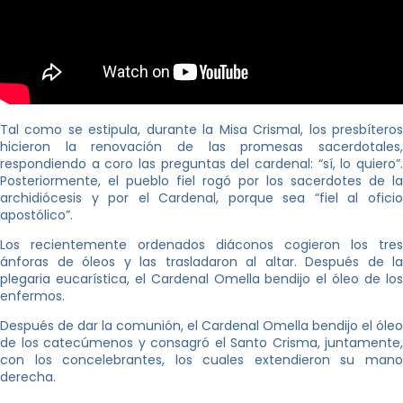
Tal como se estipula, durante la Misa Crismal, los presbíteros
hicieron la renovación de las promesas sacerdotales,
respondiendo a coro las preguntas del cardenal: “sí, lo quiero”.
Posteriormente, el pueblo fiel rogó por los sacerdotes de la
archidiócesis y por el Cardenal, porque sea “fiel al oficio
apostólico”.
Los recientemente ordenados diáconos cogieron los tres
ánforas de óleos y las trasladaron al altar. Después de la
plegaria eucarística, el Cardenal Omella bendijo el óleo de los
enfermos.
Después de dar la comunión, el Cardenal Omella bendijo el óleo
de los catecúmenos y consagró el Santo Crisma, juntamente,
con los concelebrantes, los cuales extendieron su mano
derecha.