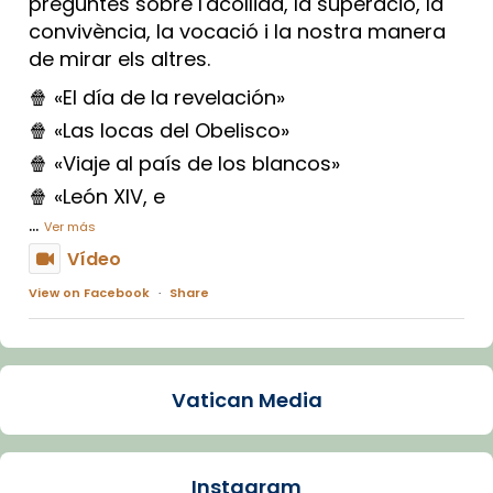
preguntes sobre l'acollida, la superació, la
convivència, la vocació i la nostra manera
de mirar els altres.
🍿 «El día de la revelación»
🍿 «Las locas del Obelisco»
🍿 «Viaje al país de los blancos»
🍿 «León XIV, e
...
Ver más
Vídeo
View on Facebook
·
Share
Arquebisbat de Barcelona
1 week ago
Vatican Media
La Carmina va patir depressió. Fa gairebé
dos mesos, a l'Estadi Lluís Companys, la
jove va fer arribar el seu testimoni al papa
Instagram