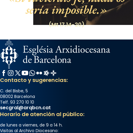
sería imposible.
(Mt 17,14-20)
Facebook
Instagram
X / Twitter
YouTube
WhatsApp
Flickr
Radio Estel
Catalunya Cristiana
Contacto y sugerencias:
C. del Bisbe, 5
08002 Barcelona
Telf. 93 270 10 10
secgral@arqbcn.cat
Horario de atención al público:
de lunes a viernes, de 9 a 14 h.
Visitas al Archivo Diocesano: