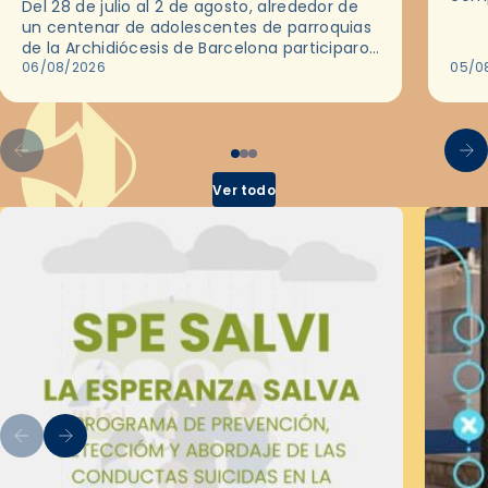
Del 28 de julio al 2 de agosto, alrededor de
ocas
un centenar de adolescentes de parroquias
histo
de la Archidiócesis de Barcelona participaron
sobr
en las convivencias Be Apostle, organizadas
06/08/2026
05/0
por el Secretariado Diocesano…
Ver todo