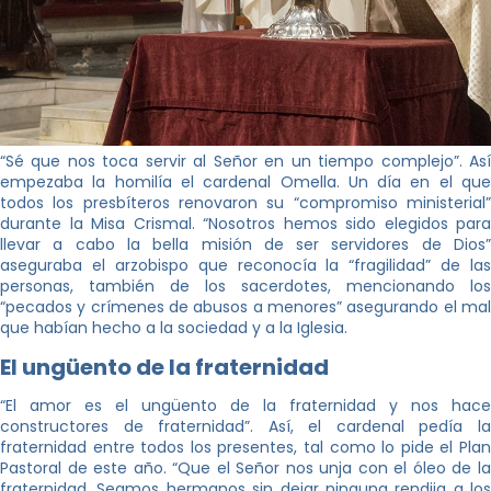
“Sé que nos toca servir al Señor en un tiempo complejo”. Así
empezaba la homilía el cardenal Omella. Un día en el que
todos los presbíteros renovaron su “compromiso ministerial”
durante la Misa Crismal. “Nosotros hemos sido elegidos para
llevar a cabo la bella misión de ser servidores de Dios”
aseguraba el arzobispo que reconocía la “fragilidad” de las
personas, también de los sacerdotes, mencionando los
“pecados y crímenes de abusos a menores” asegurando el mal
que habían hecho a la sociedad y a la Iglesia.
El ungüento de la fraternidad
“El amor es el ungüento de la fraternidad y nos hace
constructores de fraternidad”. Así, el cardenal pedía la
fraternidad entre todos los presentes, tal como lo pide el Plan
Pastoral de este año. “Que el Señor nos unja con el óleo de la
fraternidad. Seamos hermanos sin dejar ninguna rendija a los