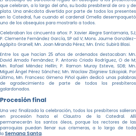
que celebran, a lo largo del año, su boda presbiteral de oro y de
plata. Una anécdota divertida por parte de todos los presentes
en la Catedral, fue cuando el cardenal Omella desempaquetó
uno de los obsequios para mostrarlo a todos.
Celebraban los cincuenta años: P. Xavier Alegre Santamaria, SJ;
P. Clemente Fernández García, SP ad V; Mons. Jaume González-
Agápito Granell; Mn. Joan Miranda Pérez; Mn. Enric Subirà Blasi.
Entre los que hacían 25 años de ordenados destacaban: Mn.
David Amado Fernández; P. Antonio Criado Rodríguez, O de M;
Mn. Rafael Méndez Hellín; P. Ramon Muray Esteve, SDB; Mn.
Miguel Àngel Pérez Sánchez; Mn. Waclaw Zbigniew Szkopiak. Por
último, Mn. Francesc Gimeno Piñol quién dedicó unas palabras
de agradecimiento de parte de todos los presbíteros
galardonados.
Procesión final
Una vez finalizada la celebración, todos los presbíteros salieron
en procesión hasta el Claustro de la Catedral. Allí
permanecerán los santos óleos, porque los rectores de las
parroquias puedan llenar sus crismeras, a lo largo de toda
Semana Santa
la
.