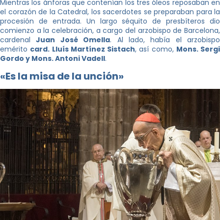
Mientras los ánforas que contenían los tres óleos reposaban en
el corazón de la Catedral, los sacerdotes se preparaban para la
procesión de entrada. Un largo séquito de presbíteros dio
comienzo a la celebración, a cargo del arzobispo de Barcelona,
cardenal
Juan José Omella
. Al lado, había el arzobispo
emérito
card. Lluís Martínez Sistach
, así como,
Mons. Sergi
Gordo y Mons. Antoni Vadell
.
«Es la misa de la unción»