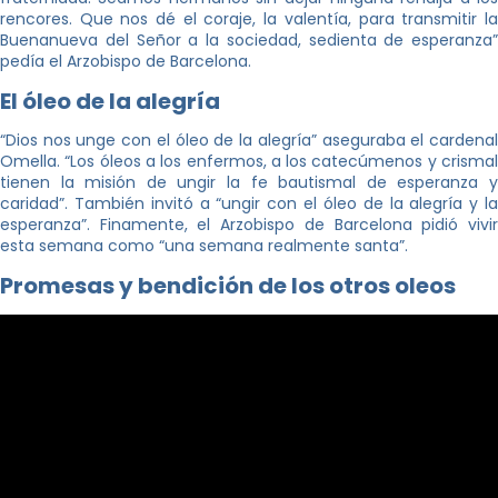
rencores. Que nos dé el coraje, la valentía, para transmitir la
Buenanueva del Señor a la sociedad, sedienta de esperanza”
pedía el Arzobispo de Barcelona.
El óleo de la alegría
“Dios nos unge con el óleo de la alegría” aseguraba el cardenal
Omella. “Los óleos a los enfermos, a los catecúmenos y crismal
tienen la misión de ungir la fe bautismal de esperanza y
caridad”. También invitó a “ungir con el óleo de la alegría y la
esperanza”. Finamente, el Arzobispo de Barcelona pidió vivir
esta semana como “una semana realmente santa”.
Promesas y bendición de los otros oleos