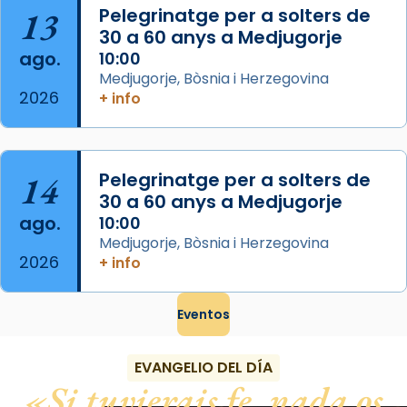
Mataró en reivindicarà les relíq
13
Pelegrinatge per a solters de
...
Ver más
30 a 60 anys a Medjugorje
Foto
ago.
10:00
Medjugorje, Bòsnia i Herzegovina
View on Facebook
·
Share
2026
+ info
14
Pelegrinatge per a solters de
30 a 60 anys a Medjugorje
ago.
10:00
Medjugorje, Bòsnia i Herzegovina
2026
+ info
Eventos
EVANGELIO DEL DÍA
Si tuvierais fe, nada os