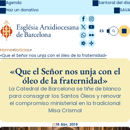
Agenda
Santoral del día
SAVA
Haz un donativo
Facebook
Instagram
X / Twitter
YouTube
ES
Me
Buscar
WhatsApp
Flickr
Radio Estel
Catalunya Cristi
Home
Noticias
«Que el Señor nos unja con el óleo de la fraternidad»
«Que el Señor nos unja con el
óleo de la fraternidad»
La Catedral de Barcelona se tiñe de blanco
para consagrar los Santos Óleos y renovar
el compromiso ministerial en la tradicional
Misa Crismal
16 Abr, 2019