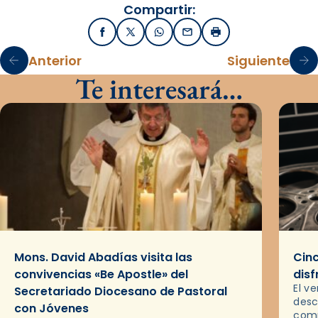
Compartir:
Facebook
X / Twitter
WhatsApp
Email
Imprimir
Anterior
Siguiente
Te interesará…
Mons. David Abadías visita las
Cinc
convivencias «Be Apostle» del
disf
El v
Secretariado Diocesano de Pastoral
desc
con Jóvenes
comp