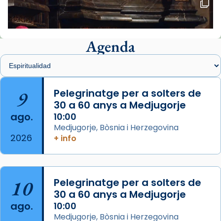
🔗
tinyurl.com/cvu5jmbk
📸 J. Merino
Agenda
Foto
View on Facebook
·
Share
Arquebisbat de Barcelona
is at Catedral
9
Pelegrinatge per a solters de
de Barcelona.
30 a 60 anys a Medjugorje
2 weeks ago
ago.
10:00
Aquest dilluns, 27 de juliol, ha tingut lloc la
Medjugorje, Bòsnia i Herzegovina
missa d’acció de gràcies en agraïment al
2026
+ info
comitè organitzador de la visita apostòlica
del Sant Pare Lleó XIV a Barcelona, i als
col·laboradors, a la Catedral de Barcelona.
10
Pelegrinatge per a solters de
L’arquebisbe de Barcelona, el cardenal Joan
30 a 60 anys a Medjugorje
Josep Omella, ha presidit la missa i l’ha
ago.
10:00
concelebrat el bisbe auxiliar de Barcelona,
Medjugorje, Bòsnia i Herzegovina