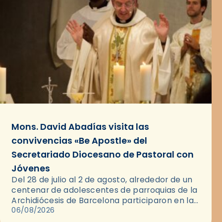
Mons. David Abadías visita las
convivencias «Be Apostle» del
Secretariado Diocesano de Pastoral con
Jóvenes
Del 28 de julio al 2 de agosto, alrededor de un
centenar de adolescentes de parroquias de la
Archidiócesis de Barcelona participaron en las
convivencias Be Apostle, organizadas por el
06/08/2026
Secretariado Diocesano…