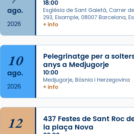
Lleó XIV.
18:00
ago.
Església de Sant Gaietà, Carrer de
Recupera l'entrevista
293, Eixample, 08007 Barcelona, 
comp
tican News 👇
Vatican News
2026
+ info
www.vaticannews.va/es/iglesia/news
07/carmina-historia-depresion-
papa-viaje-espana-testimoni...
10
Pelegrinatge per a solter
Foto
anys a Medjugorje
View on Facebook
·
Share
ago.
10:00
Medjugorje, Bòsnia i Herzegovina
Arquebisbat de Barcelona
2026
+ info
1 week ago
«Avui les santes Juliana i
Semproniana ens ajuden a alçar
12
437 Festes de Sant Roc d
la mirada»
la plaça Nova
Mons. Sergi Gordo, bisbe de