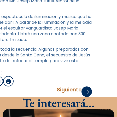
con Mn. Josep Maria Turull, rector de la
el espectáculo de iluminación y música que ha
de abril. A partir de la iluminación y la melodía
or el escultor vanguardista Josep Maria
ciudadanía. Habrá una zona acotada con 300
foro limitado.
 toda la secuencia. Algunos preparados con
á desde la Santa Cena, el secuestro de Jesús
e de enfocar el templo para vivir esta
:
sApp
mail
Imprimir
Siguiente
Te interesará…