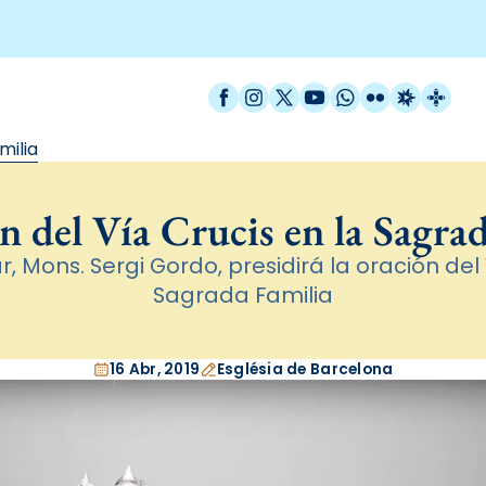
Facebook
Instagram
X / Twitter
YouTube
WhatsApp
Flickr
Radio Est
Catal
milia
n del Vía Crucis en la Sagra
ar, Mons. Sergi Gordo, presidirá la oración del
Sagrada Familia
16 Abr, 2019
Església de Barcelona