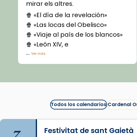
mirar els altres.
🍿 «El día de la revelación»
🍿 «Las locas del Obelisco»
🍿 «Viaje al país de los blancos»
🍿 «León XIV, e
...
Ver más
Vídeo
View on Facebook
·
Share
Arquebisbat de Barcelona
1 week ago
Todos los calendarios
Cardenal O
La Carmina va patir depressió.
Fa gairebé dos mesos, a l'Estadi
Lluís Companys, la jove va fer
7
Festivitat de sant Gaietà
arribar el seu testimoni al papa