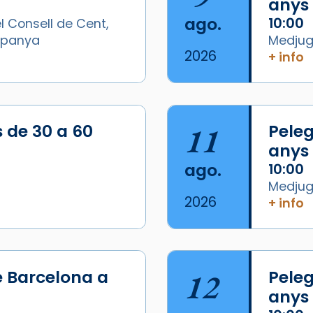
anys
ago.
10:00
l Consell de Cent,
Espanya
Medjugo
2026
+ info
/2026-
s de 30 a 60
11
Peleg
anys
ago.
10:00
Medjugo
2026
+ info
e Barcelona a
12
Peleg
anys