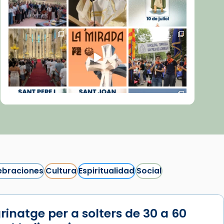
ebraciones
Cultura
Espiritualidad
Social
rinatge per a solters de 30 a 60
Síguenos en Instagram
Cargar más...