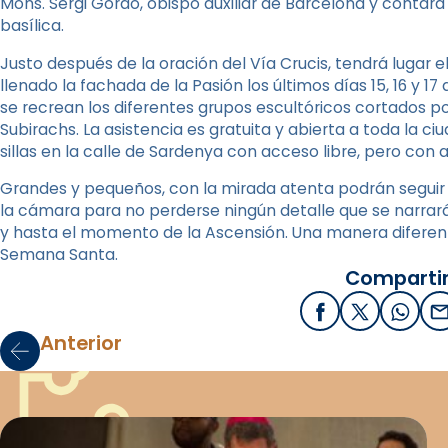
Mons. Sergi Gordo, obispo auxiliar de Barcelona y contará 
basílica.
Justo después de la oración del Vía Crucis, tendrá lugar 
llenado la fachada de la Pasión los últimos días 15, 16 y 17 
se recrean los diferentes grupos escultóricos cortados p
Subirachs. La asistencia es gratuita y abierta a toda la 
sillas en la calle de Sardenya con acceso libre, pero con a
Grandes y pequeños, con la mirada atenta podrán seguir
la cámara para no perderse ningún detalle que se narrar
y hasta el momento de la Ascensión. Una manera diferent
Semana Santa.
Compartir
Facebook
X / Twitter
What
E
Anterior