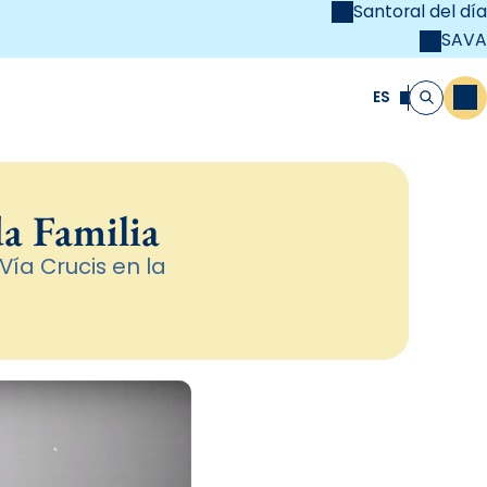
Santoral del día
SAVA
el
unya Cristiana
ES
M
Buscar
da Familia
 Vía Crucis en la