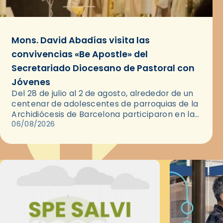
Mons. David Abadías visita las
convivencias «Be Apostle» del
Secretariado Diocesano de Pastoral con
Jóvenes
Del 28 de julio al 2 de agosto, alrededor de un
centenar de adolescentes de parroquias de la
Archidiócesis de Barcelona participaron en las
convivencias Be Apostle, organizadas por el
06/08/2026
Secretariado Diocesano…