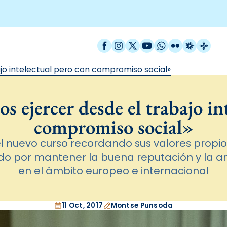
Facebook
Instagram
X / Twitter
YouTube
WhatsApp
Flickr
Radio Est
Catal
jo intelectual pero con compromiso social»
 ejercer desde el trabajo int
compromiso social»
el nuevo curso recordando sus valores prop
ndo por mantener la buena reputación y la am
en el ámbito europeo e internacional
11 Oct, 2017
Montse Punsoda