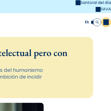
Santoral del día
SAVA
el
unya Cristiana
ES
M
Buscar
electual pero con
ios del humanismo
bición de incidir