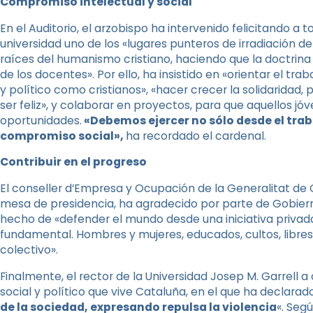
Compromiso intelectual y social
En el Auditorio, el arzobispo ha intervenido felicitando a 
universidad uno de los «lugares punteros de irradiación d
raíces del humanismo cristiano, haciendo que la doctrina 
de los docentes». Por ello, ha insistido en «orientar el tr
y político como cristianos», «hacer crecer la solidarida
ser feliz», y colaborar en proyectos, para que aquellos 
oportunidades.
«Debemos ejercer no sólo desde el traba
compromiso social»,
ha recordado el cardenal.
Contribuir en el progreso
El conseller d’Empresa y Ocupación de la Generalitat de 
mesa de presidencia, ha agradecido por parte de Gobierno
hecho de «defender el mundo desde una iniciativa privada
fundamental. Hombres y mujeres, educados, cultos, libres
colectivo».
Finalmente, el rector de la Universidad Josep M. Garrell 
social y político que vive Cataluña, en el que ha declara
de la sociedad, expresando repulsa la violencia
«. Seg