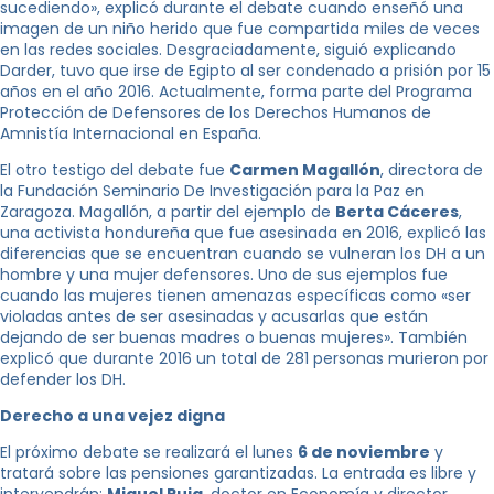
sucediendo», explicó durante el debate cuando enseñó una
imagen de un niño herido que fue compartida miles de veces
en las redes sociales. Desgraciadamente, siguió explicando
Darder, tuvo que irse de Egipto al ser condenado a prisión por 15
años en el año 2016. Actualmente, forma parte del Programa
Protección de Defensores de los Derechos Humanos de
Amnistía Internacional en España.
El otro testigo del debate fue
Carmen Magallón
, directora de
la Fundación Seminario De Investigación para la Paz en
Zaragoza. Magallón, a partir del ejemplo de
Berta Cáceres
,
una activista hondureña que fue asesinada en 2016, explicó las
diferencias que se encuentran cuando se vulneran los DH a un
hombre y una mujer defensores. Uno de sus ejemplos fue
cuando las mujeres tienen amenazas específicas como «ser
violadas antes de ser asesinadas y acusarlas que están
dejando de ser buenas madres o buenas mujeres». También
explicó que durante 2016 un total de 281 personas murieron por
defender los DH.
Derecho a una vejez digna
El próximo debate se realizará el lunes
6 de noviembre
y
tratará sobre las pensiones garantizadas. La entrada es libre y
intervendrán:
Miquel Puig
, doctor en Economía y director