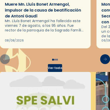
Muere Mn. Lluís Bonet Armengol,
Mons
impulsor de la causa de beatificación
conv
de Antoni Gaudí
Sec
Mn. Lluís Bonet Armengol ha fallecido este
con
viernes 7 de agosto, a los 95 años. Fue
Del 
rector de la parroquia de la Sagrada Família
un c
de Barcelona durante 25 años, entre 1993 y…
de l
08/08/2026
en l
06/0
por 
Ver todo