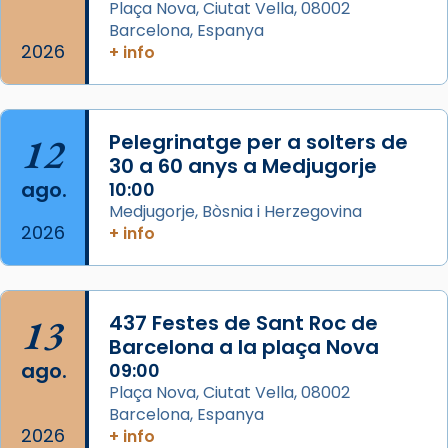
Semproniana (“relatiu a Semprònia =
Plaça Nova, Ciutat Vella, 08002
eterna”) són deixebles seves. I l’any 1667, el
Barcelona, Espanya
2026
frare Joan Gaspar Roig, afirma en una obra
+ info
que les santes són filles de l’antiga Iluro.
Mataró en reivindicarà les relíq
...
Ver más
12
Pelegrinatge per a solters de
Foto
30 a 60 anys a Medjugorje
ago.
10:00
View on Facebook
·
Share
Medjugorje, Bòsnia i Herzegovina
2026
+ info
13
437 Festes de Sant Roc de
Barcelona a la plaça Nova
ago.
09:00
Plaça Nova, Ciutat Vella, 08002
Barcelona, Espanya
2026
+ info