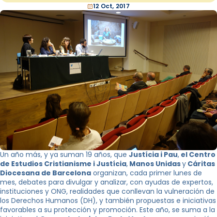
12 Oct, 2017
Un año más, y ya suman 19 años, que
Justícia i Pau
,
el Centro
de Estudios Cristianisme i Justícia
,
Manos Unidas
y
Cáritas
Diocesana de Barcelona
organizan, cada primer lunes de
mes, debates para divulgar y analizar, con ayudas de expertos,
instituciones y ONG, realidades que conllevan la vulneración de
los Derechos Humanos (DH), y también propuestas e iniciativas
favorables a su protección y promoción. Este año, se suma a la