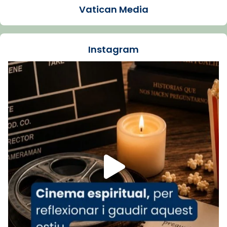
Vatican Media
La Carmina va patir depressió. Fa gairebé
dos mesos, a l'Estadi Lluís Companys, la
jove va fer arribar el seu testimoni al papa
Instagram
Lleó XIV.
Recupera l'entrevista comp
Vatican
tican News 👇
News
www.vaticannews.va/es/iglesia/news/2026-
07/carmina-historia-depresion-papa-viaje-
espana-testimoni...
Foto
View on Facebook
·
Share
Arquebisbat de Barcelona
2 weeks ago
«Avui les santes Juliana i Semproniana ens