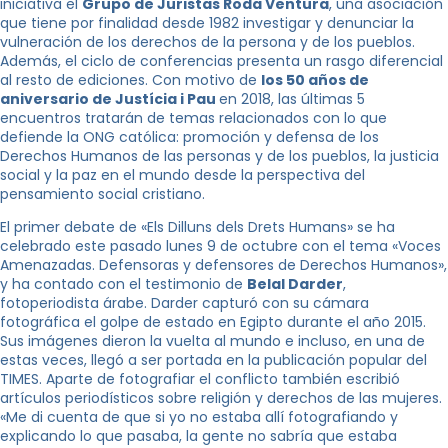
iniciativa el
Grupo de Juristas Roda Ventura
, una asociación
que tiene por finalidad desde 1982 investigar y denunciar la
vulneración de los derechos de la persona y de los pueblos.
Además, el ciclo de conferencias presenta un rasgo diferencial
al resto de ediciones. Con motivo de
los 50 años de
aniversario de Justícia i Pau
en 2018, las últimas 5
encuentros tratarán de temas relacionados con lo que
defiende la ONG católica: promoción y defensa de los
Derechos Humanos de las personas y de los pueblos, la justicia
social y la paz en el mundo desde la perspectiva del
pensamiento social cristiano.
El primer debate de «Els Dilluns dels Drets Humans» se ha
celebrado este pasado lunes 9 de octubre con el tema «Voces
Amenazadas. Defensoras y defensores de Derechos Humanos»,
y ha contado con el testimonio de
Belal Darder
,
fotoperiodista árabe. Darder capturó con su cámara
fotográfica el golpe de estado en Egipto durante el año 2015.
Sus imágenes dieron la vuelta al mundo e incluso, en una de
estas veces, llegó a ser portada en la publicación popular del
TIMES. Aparte de fotografiar el conflicto también escribió
artículos periodísticos sobre religión y derechos de las mujeres.
«Me di cuenta de que si yo no estaba allí fotografiando y
explicando lo que pasaba, la gente no sabría que estaba