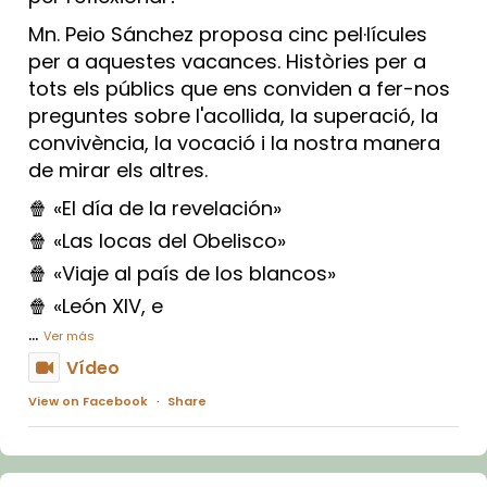
Mn. Peio Sánchez proposa cinc pel·lícules
per a aquestes vacances. Històries per a
tots els públics que ens conviden a fer-nos
preguntes sobre l'acollida, la superació, la
convivència, la vocació i la nostra manera
de mirar els altres.
🍿 «El día de la revelación»
🍿 «Las locas del Obelisco»
🍿 «Viaje al país de los blancos»
🍿 «León XIV, e
...
Ver más
Vídeo
View on Facebook
·
Share
Arquebisbat de Barcelona
1 week ago