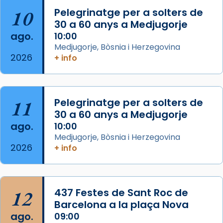
10
Pelegrinatge per a solters de
L’arquebisbe de Barcelona, el cardenal Joan
30 a 60 anys a Medjugorje
Josep Omella, ha presidit la missa i l’ha
ago.
10:00
concelebrat el bisbe auxiliar de Barcelona,
Medjugorje, Bòsnia i Herzegovina
Mons. David Abadías.
2026
+ info
📸 Dr. G. Simón
Foto
11
Pelegrinatge per a solters de
View on Facebook
·
Share
30 a 60 anys a Medjugorje
ago.
10:00
Arquebisbat de Barcelona
Medjugorje, Bòsnia i Herzegovina
2 weeks ago
2026
+ info
Memòria de les santes Juliana i
Semproniana, verges i màrtirs.
Acompanyant la història de sant Cugat, a
12
437 Festes de Sant Roc de
partir de l’Edat Mitjana sorgeix la tradició
Barcelona a la plaça Nova
que les santes Juliana (“relatiu a Júlia”) i
ago.
09:00