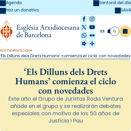
Agenda
Santoral del día
SAVA
Haz un donativo
Facebook
Instagram
X / Twitter
YouTube
ES
Me
Buscar
WhatsApp
Flickr
Radio Estel
Catalunya Cristi
Home
Noticias
‘Els Dilluns dels Drets Humans’ comienza el ciclo con novedades
‘Els Dilluns dels Drets
Humans’ comienza el ciclo
con novedades
Este año el Grupo de Juristas Roda Ventura
añade en el grupo y se realizarán debates
especiales con motivo de los 50 años de
Justícia i Pau