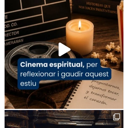
tican News 👇
News
www.vaticannews.va/es/iglesia/news/2026-
07/carmina-historia-depresion-papa-viaje-
espana-testimoni...
Foto
View on Facebook
·
Share
Arquebisbat de Barcelona
2 weeks ago
«Avui les santes Juliana i Semproniana ens
ajuden a alçar la mirada»
Mons. Sergi Gordo, bisbe de Tortosa, ha
presidit aquest 27 de juliol la missa de Les
Santes de Mataró.
🔗
tinyurl.com/cvu5jmbk