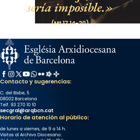
sería imposible.
(Mt 17,14-20)
Facebook
Instagram
X / Twitter
YouTube
WhatsApp
Flickr
Radio Estel
Catalunya Cristiana
Contacto y sugerencias:
C. del Bisbe, 5
08002 Barcelona
Telf. 93 270 10 10
secgral@arqbcn.cat
Horario de atención al público:
de lunes a viernes, de 9 a 14 h.
Visitas al Archivo Diocesano: