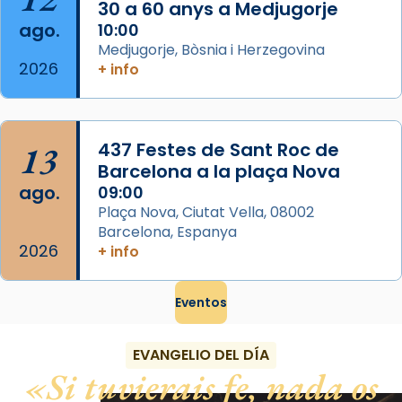
Foto
30 a 60 anys a Medjugorje
ago.
10:00
View on Facebook
·
Share
Medjugorje, Bòsnia i Herzegovina
2026
+ info
13
437 Festes de Sant Roc de
Barcelona a la plaça Nova
ago.
09:00
Plaça Nova, Ciutat Vella, 08002
Barcelona, Espanya
2026
+ info
Eventos
EVANGELIO DEL DÍA
Si tuvierais fe, nada os