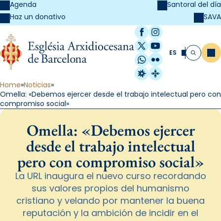
Agenda
Santoral del día
SAVA
Haz un donativo
Facebook
Instagram
X / Twitter
YouTube
ES
Me
Buscar
WhatsApp
Flickr
Radio Estel
Catalunya Cristi
Home
Noticias
Omella: «Debemos ejercer desde el trabajo intelectual pero con
compromiso social»
Omella: «Debemos ejercer
desde el trabajo intelectual
pero con compromiso social»
La URL inaugura el nuevo curso recordando
sus valores propios del humanismo
cristiano y velando por mantener la buena
reputación y la ambición de incidir en el