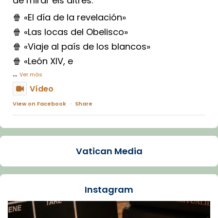
de mirar els altres.
🍿 «El día de la revelación»
🍿 «Las locas del Obelisco»
🍿 «Viaje al país de los blancos»
🍿 «León XIV, e
...
Ver más
Vídeo
View on Facebook
·
Share
Arquebisbat de Barcelona
1 week ago
Vatican Media
La Carmina va patir depressió. Fa gairebé
dos mesos, a l'Estadi Lluís Companys, la
jove va fer arribar el seu testimoni al papa
Instagram
Lleó XIV.
Recupera l'entrevista comp
Vatican