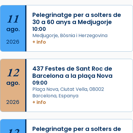
Foto
11
Pelegrinatge per a solters de
View on Facebook
·
Share
30 a 60 anys a Medjugorje
ago.
10:00
Arquebisbat de Barcelona
Medjugorje, Bòsnia i Herzegovina
2 weeks ago
2026
+ info
Memòria de les santes Juliana i
Semproniana, verges i màrtirs.
Acompanyant la història de sant Cugat, a
12
437 Festes de Sant Roc de
partir de l’Edat Mitjana sorgeix la tradició
Barcelona a la plaça Nova
que les santes Juliana (“relatiu a Júlia”) i
ago.
09:00
Semproniana (“relatiu a Semprònia =
Plaça Nova, Ciutat Vella, 08002
eterna”) són deixebles seves. I l’any 1667, el
Barcelona, Espanya
2026
frare Joan Gaspar Roig, afirma en una obra
+ info
que les santes són filles de l’antiga Iluro.
Mataró en reivindicarà les relíq
...
Ver más
12
Pelegrinatge per a solters de