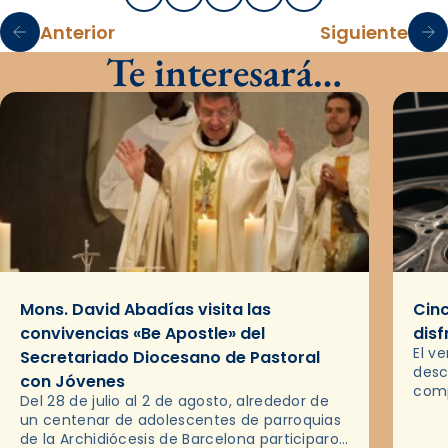
Anterior
Siguiente
Te interesará…
Mons. David Abadías visita las
Cinc
convivencias «Be Apostle» del
disf
El v
Secretariado Diocesano de Pastoral
desc
con Jóvenes
comp
Del 28 de julio al 2 de agosto, alrededor de
ocas
un centenar de adolescentes de parroquias
histo
de la Archidiócesis de Barcelona participaron