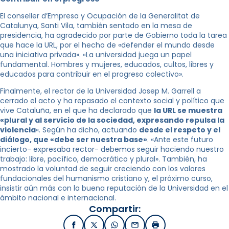
El conseller d’Empresa y Ocupación de la Generalitat de
Catalunya, Santi Vila, también sentado en la mesa de
presidencia, ha agradecido por parte de Gobierno toda la tarea
que hace la URL, por el hecho de «defender el mundo desde
una iniciativa privada». «La universidad juega un papel
fundamental. Hombres y mujeres, educados, cultos, libres y
educados para contribuir en el progreso colectivo».
Finalmente, el rector de la Universidad Josep M. Garrell a
cerrado el acto y ha repasado el contexto social y político que
vive Cataluña, en el que ha declarado que
la URL se muestra
«plural y al servicio de la sociedad, expresando repulsa la
violencia
«. Según ha dicho, actuando
desde el respeto y el
diálogo, que «debe ser nuestra base»
. «Ante este futuro
incierto- expresaba rector- debemos seguir haciendo nuestro
trabajo: libre, pacífico, democrático y plural». También, ha
mostrado la voluntad de seguir creciendo con los valores
fundacionales del humanismo cristiano y, el próximo curso,
insistir aún más con la buena reputación de la Universidad en el
ámbito nacional e internacional.
Compartir:
Facebook
X / Twitter
WhatsApp
Email
Imprimir