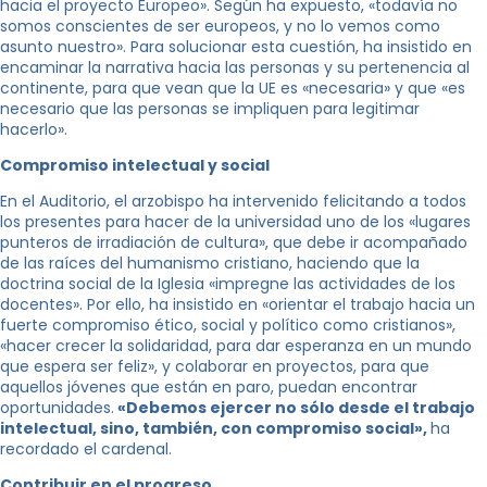
hacia el proyecto Europeo». Según ha expuesto, «todavía no
somos conscientes de ser europeos, y no lo vemos como
asunto nuestro». Para solucionar esta cuestión, ha insistido en
encaminar la narrativa hacia las personas y su pertenencia al
continente, para que vean que la UE es «necesaria» y que «es
necesario que las personas se impliquen para legitimar
hacerlo».
Compromiso intelectual y social
En el Auditorio, el arzobispo ha intervenido felicitando a todos
los presentes para hacer de la universidad uno de los «lugares
punteros de irradiación de cultura», que debe ir acompañado
de las raíces del humanismo cristiano, haciendo que la
doctrina social de la Iglesia «impregne las actividades de los
docentes». Por ello, ha insistido en «orientar el trabajo hacia un
fuerte compromiso ético, social y político como cristianos»,
«hacer crecer la solidaridad, para dar esperanza en un mundo
que espera ser feliz», y colaborar en proyectos, para que
aquellos jóvenes que están en paro, puedan encontrar
oportunidades.
«Debemos ejercer no sólo desde el trabajo
intelectual, sino, también, con compromiso social»,
ha
recordado el cardenal.
Contribuir en el progreso