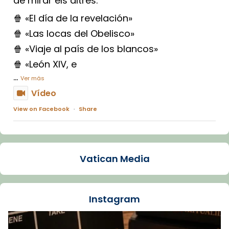
de mirar els altres.
🍿 «El día de la revelación»
🍿 «Las locas del Obelisco»
🍿 «Viaje al país de los blancos»
🍿 «León XIV, e
...
Ver más
Vídeo
View on Facebook
·
Share
Arquebisbat de Barcelona
1 week ago
Vatican Media
La Carmina va patir depressió. Fa gairebé
dos mesos, a l'Estadi Lluís Companys, la
jove va fer arribar el seu testimoni al papa
Instagram
Lleó XIV.
Recupera l'entrevista comp
Vatican