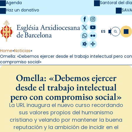
Agenda
Santoral del día
SAVA
Haz un donativo
Facebook
Instagram
X / Twitter
YouTube
ES
Me
Buscar
WhatsApp
Flickr
Radio Estel
Catalunya Cristi
Home
Noticias
Omella: «Debemos ejercer desde el trabajo intelectual pero con
compromiso social»
Omella: «Debemos ejercer
desde el trabajo intelectual
pero con compromiso social»
La URL inaugura el nuevo curso recordando
sus valores propios del humanismo
cristiano y velando por mantener la buena
reputación y la ambición de incidir en el