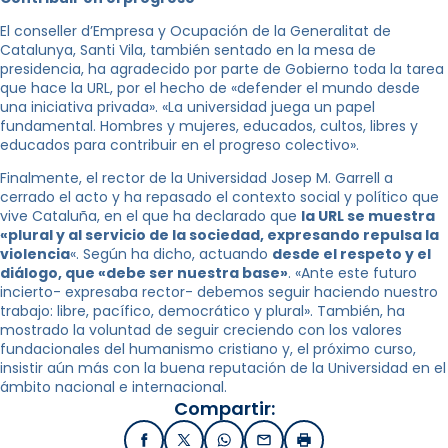
El conseller d’Empresa y Ocupación de la Generalitat de
Catalunya, Santi Vila, también sentado en la mesa de
presidencia, ha agradecido por parte de Gobierno toda la tarea
que hace la URL, por el hecho de «defender el mundo desde
una iniciativa privada». «La universidad juega un papel
fundamental. Hombres y mujeres, educados, cultos, libres y
educados para contribuir en el progreso colectivo».
Finalmente, el rector de la Universidad Josep M. Garrell a
cerrado el acto y ha repasado el contexto social y político que
vive Cataluña, en el que ha declarado que
la URL se muestra
«plural y al servicio de la sociedad, expresando repulsa la
violencia
«. Según ha dicho, actuando
desde el respeto y el
diálogo, que «debe ser nuestra base»
. «Ante este futuro
incierto- expresaba rector- debemos seguir haciendo nuestro
trabajo: libre, pacífico, democrático y plural». También, ha
mostrado la voluntad de seguir creciendo con los valores
fundacionales del humanismo cristiano y, el próximo curso,
insistir aún más con la buena reputación de la Universidad en el
ámbito nacional e internacional.
Compartir:
Facebook
X / Twitter
WhatsApp
Email
Imprimir