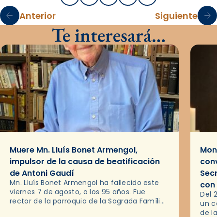
Anterior
Siguiente
Te interesará…
Muere Mn. Lluís Bonet Armengol,
Mons
impulsor de la causa de beatificación
conv
de Antoni Gaudí
Sec
Mn. Lluís Bonet Armengol ha fallecido este
con
viernes 7 de agosto, a los 95 años. Fue
Del 
rector de la parroquia de la Sagrada Família
un c
de Barcelona durante 25 años, entre 1993 y…
de l