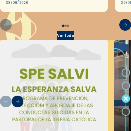
08/08/2026
en l
06/0
por 
Ver todo