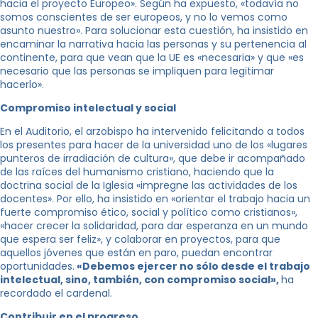
hacia el proyecto Europeo». Según ha expuesto, «todavía no
somos conscientes de ser europeos, y no lo vemos como
asunto nuestro». Para solucionar esta cuestión, ha insistido en
encaminar la narrativa hacia las personas y su pertenencia al
continente, para que vean que la UE es «necesaria» y que «es
necesario que las personas se impliquen para legitimar
hacerlo».
Compromiso intelectual y social
En el Auditorio, el arzobispo ha intervenido felicitando a todos
los presentes para hacer de la universidad uno de los «lugares
punteros de irradiación de cultura», que debe ir acompañado
de las raíces del humanismo cristiano, haciendo que la
doctrina social de la Iglesia «impregne las actividades de los
docentes». Por ello, ha insistido en «orientar el trabajo hacia un
fuerte compromiso ético, social y político como cristianos»,
«hacer crecer la solidaridad, para dar esperanza en un mundo
que espera ser feliz», y colaborar en proyectos, para que
aquellos jóvenes que están en paro, puedan encontrar
oportunidades.
«Debemos ejercer no sólo desde el trabajo
intelectual, sino, también, con compromiso social»,
ha
recordado el cardenal.
Contribuir en el progreso