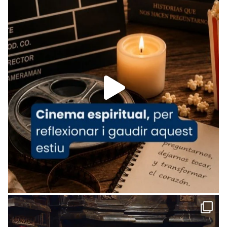
tican News 👇
News
www.vaticannews.va/es/iglesia/news/2026-
07/carmina-historia-depresion-papa-viaje-
espana-testimoni...
Foto
View on Facebook
·
Share
Arquebisbat de Barcelona
2 weeks ago
«Avui les santes Juliana i Semproniana ens
ajuden a alçar la mirada»
Mons. Sergi Gordo, bisbe de Tortosa, ha
presidit aquest 27 de juliol la missa de Les
Santes de Mataró.
🔗
tinyurl.com/cvu5jmbk