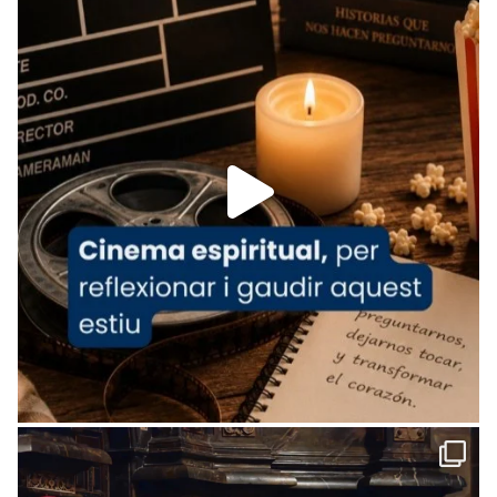
tican News 👇
News
www.vaticannews.va/es/iglesia/news/2026-
07/carmina-historia-depresion-papa-viaje-
espana-testimoni...
Foto
View on Facebook
·
Share
Arquebisbat de Barcelona
1 week ago
«Avui les santes Juliana i Semproniana ens
ajuden a alçar la mirada»
Mons. Sergi Gordo, bisbe de Tortosa, ha
presidit aquest 27 de juliol la missa de Les
Santes de Mataró.
🔗
tinyurl.com/cvu5jmbk