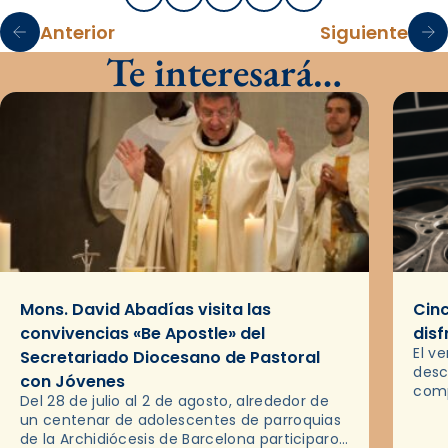
Anterior
Siguiente
Te interesará…
Mons. David Abadías visita las
Cinc
convivencias «Be Apostle» del
disf
El v
Secretariado Diocesano de Pastoral
desc
con Jóvenes
comp
Del 28 de julio al 2 de agosto, alrededor de
ocas
un centenar de adolescentes de parroquias
histo
de la Archidiócesis de Barcelona participaron