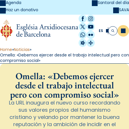
Agenda
Santoral del día
SAVA
Haz un donativo
Facebook
Instagram
X / Twitter
YouTube
ES
Me
Buscar
WhatsApp
Flickr
Radio Estel
Catalunya Cristi
Home
Noticias
Omella: «Debemos ejercer desde el trabajo intelectual pero con
compromiso social»
Omella: «Debemos ejercer
desde el trabajo intelectual
pero con compromiso social»
La URL inaugura el nuevo curso recordando
sus valores propios del humanismo
cristiano y velando por mantener la buena
reputación y la ambición de incidir en el