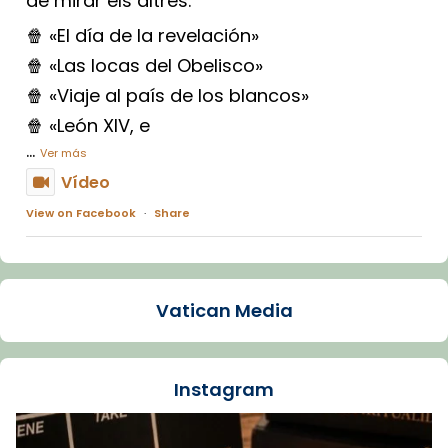
de mirar els altres.
🍿 «El día de la revelación»
🍿 «Las locas del Obelisco»
🍿 «Viaje al país de los blancos»
🍿 «León XIV, e
...
Ver más
Vídeo
View on Facebook
·
Share
Arquebisbat de Barcelona
1 week ago
Vatican Media
La Carmina va patir depressió. Fa gairebé
dos mesos, a l'Estadi Lluís Companys, la
jove va fer arribar el seu testimoni al papa
Instagram
Lleó XIV.
Recupera l'entrevista comp
Vatican