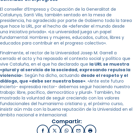
El conseller d’Empresa y Ocupación de la Generalitat de
Catalunya, Santi Vila, también sentado en la mesa de
presidencia, ha agradecido por parte de Gobierno toda la tarea
que hace la URL, por el hecho de «defender el mundo desde
una iniciativa privada». «La universidad juega un papel
fundamental. Hombres y mujeres, educados, cultos, libres y
educados para contribuir en el progreso colectivo».
Finalmente, el rector de la Universidad Josep M. Garrell a
cerrado el acto y ha repasado el contexto social y político que
vive Cataluña, en el que ha declarado que
la URL se muestra
«plural y al servicio de la sociedad, expresando repulsa la
violencia
«. Según ha dicho, actuando
desde el respeto y el
diálogo, que «debe ser nuestra base»
. «Ante este futuro
incierto- expresaba rector- debemos seguir haciendo nuestro
trabajo: libre, pacífico, democrático y plural». También, ha
mostrado la voluntad de seguir creciendo con los valores
fundacionales del humanismo cristiano y, el próximo curso,
insistir aún más con la buena reputación de la Universidad en el
ámbito nacional e internacional.
Compartir:
Facebook
X / Twitter
WhatsApp
Email
Imprimir