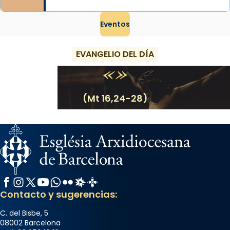
Eventos
EVANGELIO DEL DÍA
(Mt 16,24-28)
Facebook
Instagram
X / Twitter
YouTube
WhatsApp
Flickr
Radio Estel
Catalunya Cristiana
Contacto y sugerencias:
C. del Bisbe, 5
08002 Barcelona