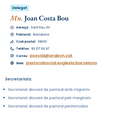
Delegat
Mn.
Joan Costa Bou
Adreça:
Sant Pau, 101
Població:
Barcelona
Codi postal:
08001
Telèfon:
93 317 63 97
psocial@arqbcn.cat
Correu:
pastoralsocial.esglesia.barcelona
Web:
Secretariats:
Secretariat diocesà de pastoral amb migrants
Secretariat diocesà de pastoral pels marginats
Secretariat diocesà de pastoral penitenciària