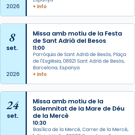
de Barcelona.
2026
+ info
2 weeks ago
Aquest dilluns, 27 de juliol, ha tingut lloc la
missa d’acció de gràcies en agraïment al
8
Missa amb motiu de la Festa
comitè organitzador de la visita apostòlica
de Sant Adrià del Besos
del Sant Pare Lleó XIV a Barcelona, i als
set.
11:00
col·laboradors, a la Catedral de Barcelona.
Parròquia de Sant Adrià de Besòs, Plaça
L’arquebisbe de Barcelona, el cardenal Joan
de l'Església, 08921 Sant Adrià de Besòs,
Josep Omella, ha presidit la missa i l’ha
Barcelona, Espanya
2026
+ info
concelebrat el bisbe auxiliar de Barcelona,
Mons. David Abadías.
📸 Dr. G. Simón
24
Missa amb motiu de la
Photo
Solemnitat de la Mare de Déu
View on Facebook
·
Share
set.
de la Mercè
10:30
Arquebisbat de Barcelona
Basílica de la Mercè, Carrer de la Mercè,
2 weeks ago