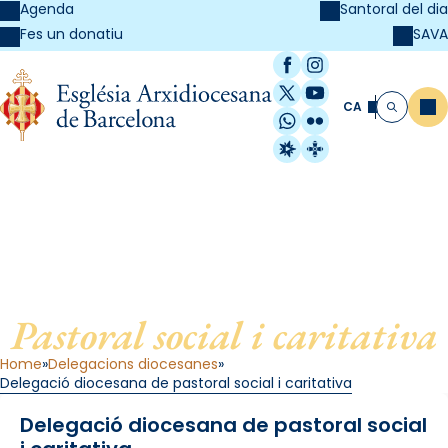
Agenda
Santoral del dia
SAVA
Fes un donatiu
Facebook
Instagram
X / Twitter
YouTube
CA
Me
Cerca
WhatsApp
Flickr
Radio Estel
Catalunya Cristi
Delegació diocesana de
Pastoral social i caritativa
Home
Delegacions diocesanes
Delegació diocesana de pastoral social i caritativa
Delegació diocesana de pastoral social