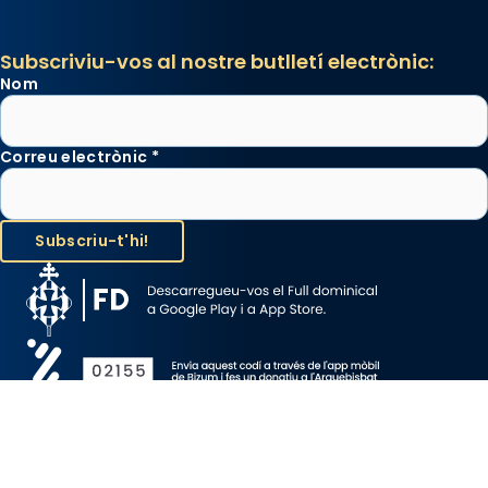
Subscriviu-vos al nostre butlletí electrònic:
Nom
Correu electrònic
*
Avís Legal
Protecció de Dades
Política de Cookies
Canal de denúncia
Copyright 2026 ©ARQUEBISBAT DE BARCELONA, tots els drets