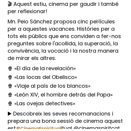
🎬 Aquest estiu, cinema per gaudir i també
per reflexionar!
Mn. Peio Sánchez proposa cinc pel·lícules
per a aquestes vacances. Històries per a
tots els públics que ens conviden a fer-nos
preguntes sobre l'acollida, la superació, la
convivència, la vocació i la nostra manera
de mirar els altres.
🍿 «El día de la revelación»
🍿 «Las locas del Obelisco»
🍿 «Viaje al país de los blancos»
🍿 «León XIV, el hombre detrás del Papa»
🍿 «Las ovejas detectives»
▶️ Descobreix les seves recomanacions i
prepara una bona sessió de cinema aquest
est
itual @cinemaspiritcat
#CinemaEspiritual