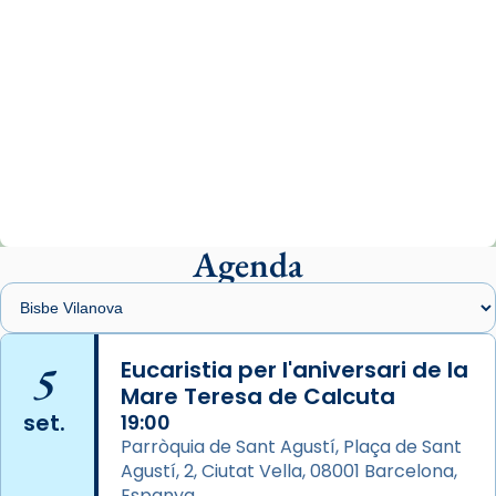
Photo
View on Facebook
·
Share
Arquebisbat de Barcelona
2 weeks ago
«Avui les santes Juliana i Semproniana ens
ajuden a alçar la mirada»
Mons. Sergi Gordo, bisbe de Tortosa, ha
presidit aquest 27 de juliol la missa de Les
Agenda
Santes de Mataró.
🔗
tinyurl.com/cvu5jmbk
📸 J. Merino
5
Eucaristia per l'aniversari de la
Mare Teresa de Calcuta
Photo
set.
19:00
View on Facebook
·
Share
Parròquia de Sant Agustí, Plaça de Sant
Agustí, 2, Ciutat Vella, 08001 Barcelona,
Arquebisbat de Barcelona
is at Catedral
Espanya