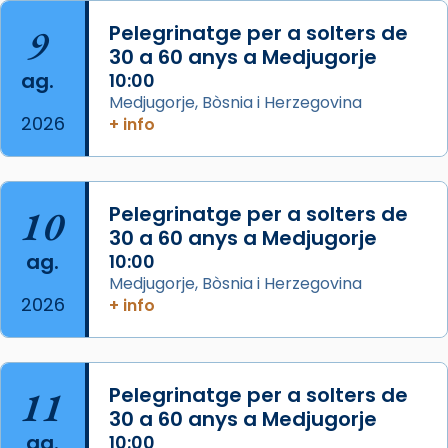
que les santes són filles de l’antiga Iluro.
Mataró en reivindicarà les relíquies fins que
9
Pelegrinatge per a solters de
les aconseguirà el 1772. L’ofici que es canta
30 a 60 anys a Medjugorje
ag.
a la “Missa de les Santes” (“Missa de
10:00
Medjugorje, Bòsnia i Herzegovina
Glòria”) fou composta el 1848 per Mn.
2026
+ info
Manuel Blanch, amb aire d’òpera
italianitzant; s’interpreta per privilegi
pontifici, amb orquestra i cor, i té una
duració aproximada de tres hores. Després,
10
Pelegrinatge per a solters de
processó (recuperada el 1972) al voltant
30 a 60 anys a Medjugorje
del temple amb les relíquies de les santes.
ag.
10:00
Des de 1985 hi participa també un grup de
Medjugorje, Bòsnia i Herzegovina
2026
diablesses amb música i ball propis. Festa
+ info
gran a Mataró.
«Si vols saber què és calor, ves per les
Santes a Mataró»🥵.
11
Pelegrinatge per a solters de
30 a 60 anys a Medjugorje
Photo
ag.
10:00