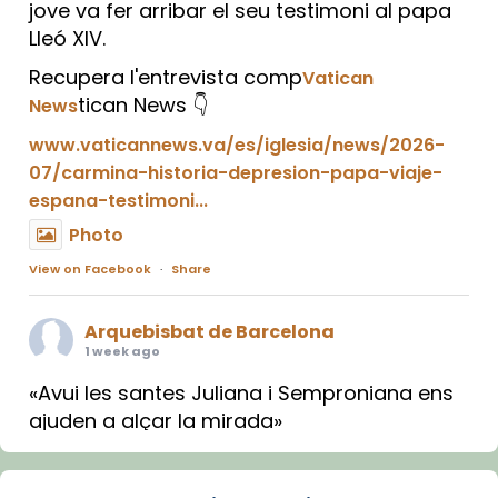
jove va fer arribar el seu testimoni al papa
Lleó XIV.
Recupera l'entrevista comp
Vatican
tican News 👇
News
www.vaticannews.va/es/iglesia/news/2026-
07/carmina-historia-depresion-papa-viaje-
espana-testimoni...
Photo
View on Facebook
·
Share
Arquebisbat de Barcelona
1 week ago
«Avui les santes Juliana i Semproniana ens
ajuden a alçar la mirada»
Mons. Sergi Gordo, bisbe de Tortosa, ha
presidit aquest 27 de juliol la missa de Les