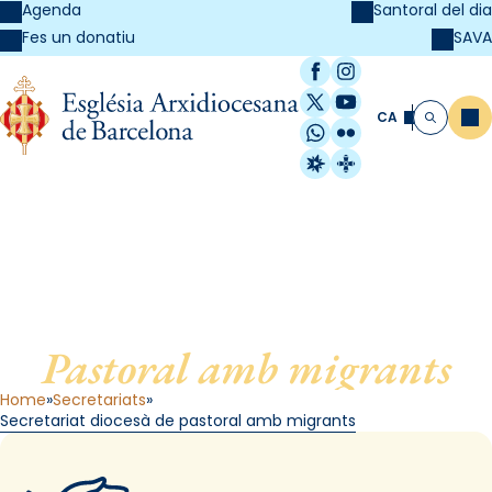
Agenda
Santoral del dia
SAVA
Fes un donatiu
Facebook
Instagram
X / Twitter
YouTube
CA
Me
Cerca
WhatsApp
Flickr
Radio Estel
Catalunya Cristi
Secretariat diocesà de
Pastoral amb migrants
Home
Secretariats
Secretariat diocesà de pastoral amb migrants