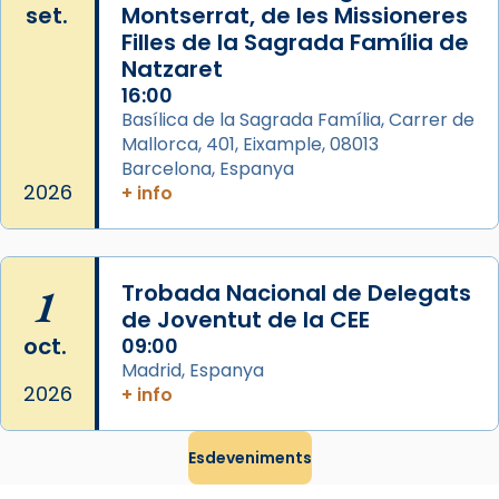
set.
Montserrat, de les Missioneres
processó (recuperada el 1972) al voltant
Filles de la Sagrada Família de
del temple amb les relíquies de les santes.
Natzaret
Des de 1985 hi participa també un grup de
16:00
diablesses amb música i ball propis. Festa
Basílica de la Sagrada Família, Carrer de
gran a Mataró.
Mallorca, 401, Eixample, 08013
Barcelona, Espanya
«Si vols saber què és calor, ves per les
2026
+ info
Santes a Mataró»🥵.
Photo
View on Facebook
·
Share
1
Trobada Nacional de Delegats
de Joventut de la CEE
oct.
09:00
Madrid, Espanya
2026
+ info
Esdeveniments