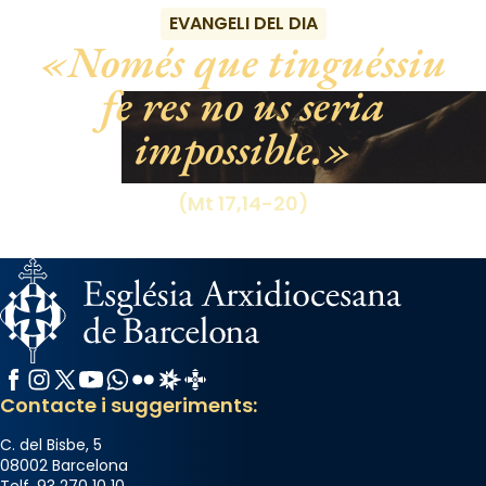
EVANGELI DEL DIA
Només que tinguéssiu
fe res no us seria
impossible.
(Mt 17,14-20)
Facebook
Instagram
X / Twitter
YouTube
WhatsApp
Flickr
Radio Estel
Catalunya Cristiana
Contacte i suggeriments:
C. del Bisbe, 5
08002 Barcelona