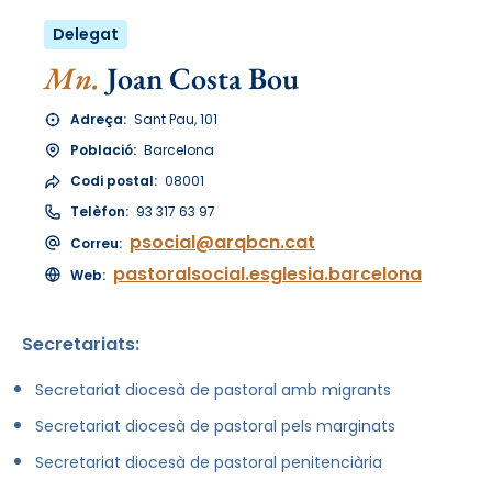
Delegat
Mn.
Joan Costa Bou
Adreça:
Sant Pau, 101
Població:
Barcelona
Codi postal:
08001
Telèfon:
93 317 63 97
psocial@arqbcn.cat
Correu:
pastoralsocial.esglesia.barcelona
Web:
Secretariats:
Secretariat diocesà de pastoral amb migrants
Secretariat diocesà de pastoral pels marginats
Secretariat diocesà de pastoral penitenciària