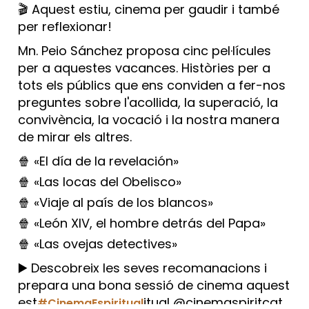
🎬 Aquest estiu, cinema per gaudir i també
per reflexionar!
Mn. Peio Sánchez proposa cinc pel·lícules
per a aquestes vacances. Històries per a
tots els públics que ens conviden a fer-nos
preguntes sobre l'acollida, la superació, la
convivència, la vocació i la nostra manera
de mirar els altres.
🍿 «El día de la revelación»
🍿 «Las locas del Obelisco»
🍿 «Viaje al país de los blancos»
🍿 «León XIV, el hombre detrás del Papa»
🍿 «Las ovejas detectives»
▶️ Descobreix les seves recomanacions i
prepara una bona sessió de cinema aquest
est
itual @cinemaspiritcat
#CinemaEspiritual