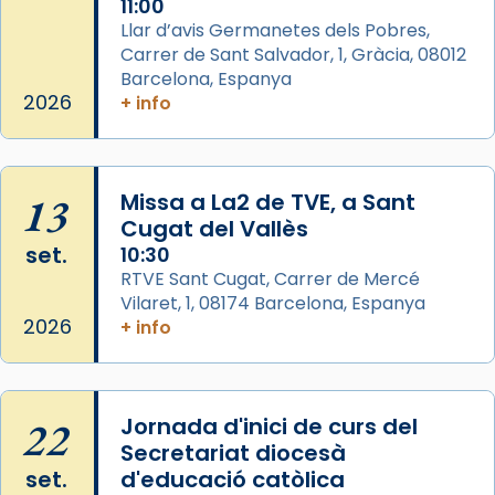
11:00
de Barcelona.
Llar d’avis Germanetes dels Pobres,
2 weeks ago
Carrer de Sant Salvador, 1, Gràcia, 08012
Aquest dilluns, 27 de juliol, ha tingut lloc la
Barcelona, Espanya
missa d’acció de gràcies en agraïment al
2026
+ info
comitè organitzador de la visita apostòlica
del Sant Pare Lleó XIV a Barcelona, i als
col·laboradors, a la Catedral de Barcelona.
13
Missa a La2 de TVE, a Sant
L’arquebisbe de Barcelona, el cardenal Joan
Cugat del Vallès
Josep Omella, ha presidit la missa i l’ha
set.
10:30
concelebrat el bisbe auxiliar de Barcelona,
RTVE Sant Cugat, Carrer de Mercé
Mons. David Abadías.
Vilaret, 1, 08174 Barcelona, Espanya
2026
+ info
📸 Dr. G. Simón
Photo
View on Facebook
·
Share
22
Jornada d'inici de curs del
Secretariat diocesà
Arquebisbat de Barcelona
set.
d'educació catòlica
2 weeks ago