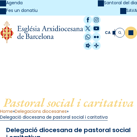
Agenda
Santoral del dia
SAVA
Fes un donatiu
Facebook
Instagram
X / Twitter
YouTube
CA
Me
Cerca
WhatsApp
Flickr
Radio Estel
Catalunya Cristi
Delegació diocesana de
Pastoral social i caritativa
Home
Delegacions diocesanes
Delegació diocesana de pastoral social i caritativa
Delegació diocesana de pastoral social