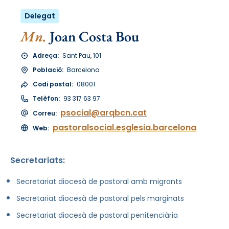
Delegat
Mn.
Joan Costa Bou
Adreça:
Sant Pau, 101
Població:
Barcelona
Codi postal:
08001
Telèfon:
93 317 63 97
psocial@arqbcn.cat
Correu:
pastoralsocial.esglesia.barcelona
Web:
Secretariats:
Secretariat diocesà de pastoral amb migrants
Secretariat diocesà de pastoral pels marginats
Secretariat diocesà de pastoral penitenciària