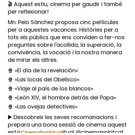
🎬 Aquest estiu, cinema per gaudir i també
per reflexionar!
Mn. Peio Sánchez proposa cinc pel·lícules
per a aquestes vacances. Històries per a
tots els públics que ens conviden a fer-nos
preguntes sobre l'acollida, la superació, la
convivència, la vocació i la nostra manera
de mirar els altres.
🍿 «El día de la revelación»
🍿 «Las locas del Obelisco»
🍿 «Viaje al país de los blancos»
🍿 «León XIV, el hombre detrás del Papa»
🍿 «Las ovejas detectives»
▶️ Descobreix les seves recomanacions i
prepara una bona sessió de cinema aquest
est
itual @cinemaspiritcat
#CinemaEspiritual