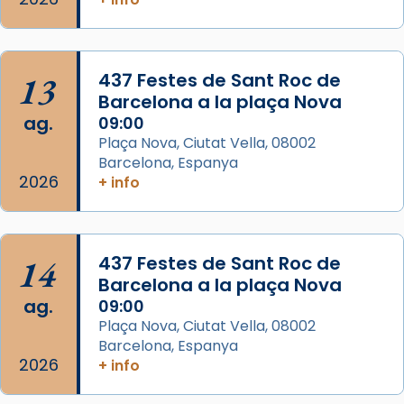
de Barcelona.
2 weeks ago
Aquest dilluns, 27 de juliol, ha tingut lloc la
13
437 Festes de Sant Roc de
missa d’acció de gràcies en agraïment al
Barcelona a la plaça Nova
comitè organitzador de la visita apostòlica
ag.
09:00
del Sant Pare Lleó XIV a Barcelona, i als
Plaça Nova, Ciutat Vella, 08002
col·laboradors, a la Catedral de Barcelona.
Barcelona, Espanya
L’arquebisbe de Barcelona, el cardenal Joan
2026
+ info
Josep Omella, ha presidit la missa i l’ha
concelebrat el bisbe auxiliar de Barcelona,
Mons. David Abadías.
14
437 Festes de Sant Roc de
📸 Dr. G. Simón
Barcelona a la plaça Nova
ag.
09:00
Photo
Plaça Nova, Ciutat Vella, 08002
View on Facebook
·
Share
Barcelona, Espanya
2026
+ info
Arquebisbat de Barcelona
2 weeks ago