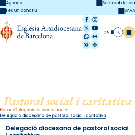
Agenda
Santoral del dia
SAVA
Fes un donatiu
Facebook
Instagram
X / Twitter
YouTube
CA
Me
Cerca
WhatsApp
Flickr
Radio Estel
Catalunya Cristi
Delegació diocesana de
Pastoral social i caritativa
Home
Delegacions diocesanes
Delegació diocesana de pastoral social i caritativa
Delegació diocesana de pastoral social