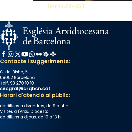
(Mt 14,22-36)
Facebook
Instagram
X / Twitter
YouTube
WhatsApp
Flickr
Radio Estel
Catalunya Cristiana
Contacte i suggeriments:
C. del Bisbe, 5
08002 Barcelona
Telf. 93 270 10 10
secgral@arqbcn.cat
Horari d'atenció al públic:
de dilluns a divendres, de 9 a 14 h.
Visites a l'Arxiu Diocesà:
de dilluns a dijous, de 10 a 13 h.