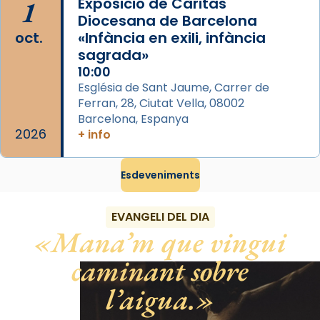
1
Exposició de Càritas
processó (recuperada el 1972) al voltant
Diocesana de Barcelona
del temple amb les relíquies de les santes.
oct.
«Infància en exili, infància
Des de 1985 hi participa també un grup de
sagrada»
diablesses amb música i ball propis. Festa
10:00
gran a Mataró.
Església de Sant Jaume, Carrer de
Ferran, 28, Ciutat Vella, 08002
«Si vols saber què és calor, ves per les
Barcelona, Espanya
Santes a Mataró»🥵.
2026
+ info
Photo
Esdeveniments
View on Facebook
·
Share
EVANGELI DEL DIA
Mana’m que vingui
caminant sobre
l’aigua.