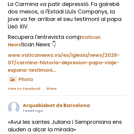
La Carmina va patir depressió. Fa gairebé
dos mesos, a l'Estadi Lluís Companys, la
jove va fer arribar el seu testimoni al papa
Lleó XIV.
Recupera l'entrevista comp
Vatican
tican News 👇
News
www.vaticannews.va/es/iglesia/news/2026-
07/carmina-historia-depresion-papa-viaje-
espana-testimoni...
Photo
View on Facebook
·
Share
Arquebisbat de Barcelona
1 week ago
«Avui les santes Juliana i Semproniana ens
ajuden a alçar la mirada»