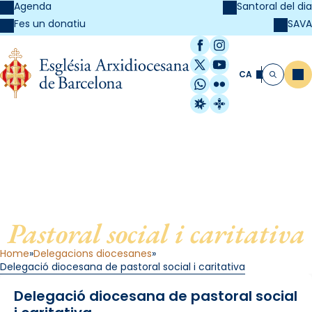
Agenda
Santoral del dia
SAVA
Fes un donatiu
Facebook
Instagram
X / Twitter
YouTube
CA
Me
Cerca
WhatsApp
Flickr
Radio Estel
Catalunya Cristi
Delegació diocesana de
Pastoral social i caritativa
Home
Delegacions diocesanes
Delegació diocesana de pastoral social i caritativa
Delegació diocesana de pastoral social