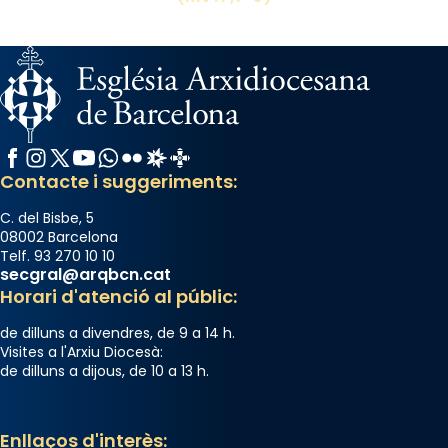
El seu sepulcre a Compostela fou un gran
centre de peregrinacions medievals de tot
el món cristià, després de Roma i terra
Santa.
«A Raïms de Sant Jaume, raïms aigualits;
raïms de setembre te'n llepes els dits»,
Facebook
Instagram
X / Twitter
YouTube
WhatsApp
Flickr
Radio Estel
Catalunya Cristiana
segons una dita popular.
Contacte i suggeriments:
Photo
C. del Bisbe, 5
View on Facebook
·
Share
08002 Barcelona
Telf. 93 270 10 10
secgral@arqbcn.cat
Horari d'atenció al públic:
de dilluns a divendres, de 9 a 14 h.
Visites a l'Arxiu Diocesà:
de dilluns a dijous, de 10 a 13 h.
Enllaços d'interès: