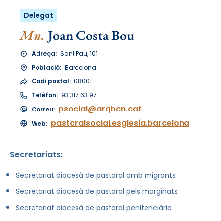
Delegat
Mn.
Joan Costa Bou
Adreça:
Sant Pau, 101
Població:
Barcelona
Codi postal:
08001
Telèfon:
93 317 63 97
psocial@arqbcn.cat
Correu:
pastoralsocial.esglesia.barcelona
Web:
Secretariats:
Secretariat diocesà de pastoral amb migrants
Secretariat diocesà de pastoral pels marginats
Secretariat diocesà de pastoral penitenciària