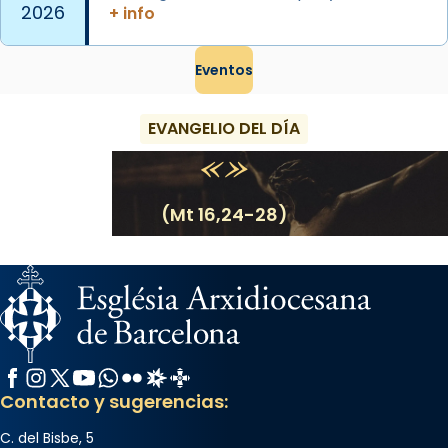
2026
+ info
Eventos
EVANGELIO DEL DÍA
(Mt 16,24-28)
Facebook
Instagram
X / Twitter
YouTube
WhatsApp
Flickr
Radio Estel
Catalunya Cristiana
Contacto y sugerencias:
C. del Bisbe, 5