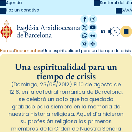
Agenda
Santoral del día
SAVA
Haz un donativo
Facebook
Instagram
X / Twitter
YouTube
ES
Me
Buscar
WhatsApp
Flickr
Radio Estel
Catalunya Cristi
Home
Documentos
Una espiritualidad para un tiempo de crisis
Una espiritualidad para un
tiempo de crisis
(Domingo, 23/09/2012) El 10 de agosto de
1218, en la catedral románica de Barcelona,
se celebró un acto que ha quedado
grabado para siempre en la memoria de
nuestra historia religiosa. Aquel día hicieron
su profesión religiosa los primeros
miembros de la Orden de Nuestra Señora