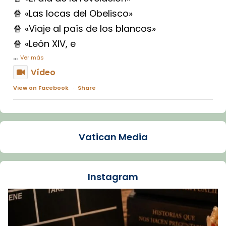
🍿 «Las locas del Obelisco»
🍿 «Viaje al país de los blancos»
🍿 «León XIV, e
...
Ver más
Vídeo
View on Facebook
·
Share
Arquebisbat de Barcelona
1 week ago
Vatican Media
La Carmina va patir depressió. Fa gairebé
dos mesos, a l'Estadi Lluís Companys, la
jove va fer arribar el seu testimoni al papa
Instagram
Lleó XIV.
Recupera l'entrevista comp
Vatican
tican News 👇
News