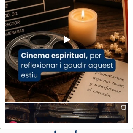
www.vaticannews.va/es/iglesia/news/2026-
07/carmina-historia-depresion-papa-viaje-
espana-testimoni...
Foto
View on Facebook
·
Share
Arquebisbat de Barcelona
1 week ago
«Avui les santes Juliana i Semproniana ens
ajuden a alçar la mirada»
Mons. Sergi Gordo, bisbe de Tortosa, ha
presidit aquest 27 de juliol la missa de Les
Santes de Mataró.
🔗
tinyurl.com/cvu5jmbk
📸 J. Merino
Foto