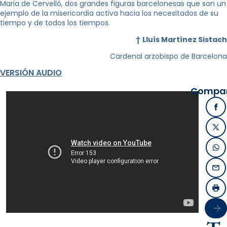
Maria de Cervelló, dos grandes figuras barcelonesas que son un
ejemplo de la misericordia activa hacia los necesitados de su
tiempo y de todos los tiempos.
†
Lluís Martínez Sistach
Cardenal arzobispo de Barcelona
VERSIÓN AUDIO
Compart
Fa
X /
Wh
Ema
Imp
Sigu