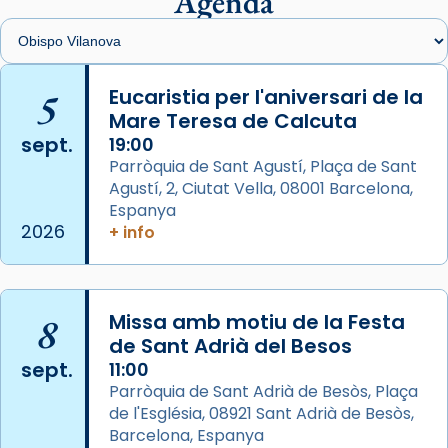
Agenda
View on Facebook
·
Share
Arquebisbat de Barcelona
is at Catedral
5
Eucaristia per l'aniversari de la
de Barcelona.
Mare Teresa de Calcuta
2 weeks ago
sept.
19:00
Aquest dilluns, 27 de juliol, ha tingut lloc la
Parròquia de Sant Agustí, Plaça de Sant
missa d’acció de gràcies en agraïment al
Agustí, 2, Ciutat Vella, 08001 Barcelona,
comitè organitzador de la visita apostòlica
Espanya
del Sant Pare Lleó XIV a Barcelona, i als
2026
+ info
col·laboradors, a la Catedral de Barcelona.
L’arquebisbe de Barcelona, el cardenal Joan
Josep Omella, ha presidit la missa i l’ha
8
Missa amb motiu de la Festa
concelebrat el bisbe auxiliar de Barcelona,
de Sant Adrià del Besos
Mons. David Abadías.
sept.
11:00
Parròquia de Sant Adrià de Besòs, Plaça
📸 Dr. G. Simón
de l'Església, 08921 Sant Adrià de Besòs,
Foto
Barcelona, Espanya