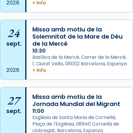
2026
+ info
View on Facebook
·
Share
Arquebisbat de Barcelona
2 weeks ago
24
Missa amb motiu de la
Memòria de les santes Juliana i
Solemnitat de la Mare de Déu
sept.
de la Mercè
Semproniana, verges i màrtirs.
10:30
Acompanyant la història de sant Cugat, a
Basílica de la Mercè, Carrer de la Mercè,
partir de l’Edat Mitjana sorgeix la tradició
1, Ciutat Vella, 08002 Barcelona, Espanya
que les santes Juliana (“relatiu a Júlia”) i
2026
+ info
Semproniana (“relatiu a Semprònia =
eterna”) són deixebles seves. I l’any 1667, el
frare Joan Gaspar Roig, afirma en una obra
27
Missa amb motiu de la
que les santes són filles de l’antiga Iluro.
Jornada Mundial del Migrant
Mataró en reivindicarà les relíq
sept.
11:00
...
Ver más
Església de Santa Maria de Cornellà,
Foto
Plaça de l'Església, 08940 Cornellà de
Llobregat, Barcelona, Espanya
View on Facebook
·
Share