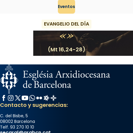
Eventos
EVANGELIO DEL DÍA
(Mt 16,24-28)
Facebook
Instagram
X / Twitter
YouTube
WhatsApp
Flickr
Radio Estel
Catalunya Cristiana
Contacto y sugerencias:
C. del Bisbe, 5
08002 Barcelona
Telf. 93 270 10 10
secgral@arqbcn.cat