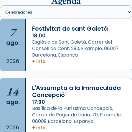
Agenda
View on Facebook
·
Share
Arquebisbat de Barcelona
is at Catedral
7
Festivitat de sant Gaietà
de Barcelona.
1 week ago
18:00
ago.
Església de Sant Gaietà, Carrer del
Aquest dilluns, 27 de juliol, ha tingut lloc la
Consell de Cent, 293, Eixample, 08007
missa d’acció de gràcies en agraïment al
Barcelona, Espanya
comitè organitzador de la visita apostòlica
2026
+ info
del Sant Pare Lleó XIV a Barcelona, i als
col·laboradors, a la Catedral de Barcelona.
L’arquebisbe de Barcelona, el cardenal Joan
14
L'Assumpta a la Immaculada
Josep Omella, ha presidit la missa i l’ha
Concepció
concelebrat el bisbe auxiliar de Barcelona,
ago.
17:30
Mons. David Abadías.
Basílica de la Puríssima Concepció,
Carrer de Roger de Llúria, 70, Eixample,
📸 Dr. G. Simón
08009 Barcelona, Espanya
Foto
2026
+ info