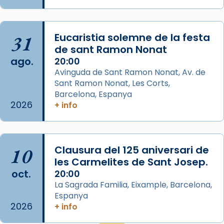
View on Facebook
·
Share
Arquebisbat de Barcelona
31
Eucaristia solemne de la festa
2 weeks ago
de sant Ramon Nonat
ago.
Memòria de les santes Juliana i
20:00
Avinguda de Sant Ramon Nonat, Av. de
Semproniana, verges i màrtirs.
Sant Ramon Nonat, Les Corts,
Acompanyant la història de sant Cugat, a
Barcelona, Espanya
partir de l’Edat Mitjana sorgeix la tradició
2026
+ info
que les santes Juliana (“relatiu a Júlia”) i
Semproniana (“relatiu a Semprònia =
eterna”) són deixebles seves. I l’any 1667, el
10
Clausura del 125 aniversari de
frare Joan Gaspar Roig, afirma en una obra
les Carmelites de Sant Josep.
que les santes són filles de l’antiga Iluro.
oct.
20:00
Mataró en reivindicarà les relíq
La Sagrada Familia, Eixample, Barcelona,
...
Ver más
Espanya
2026
Foto
+ info
View on Facebook
·
Share