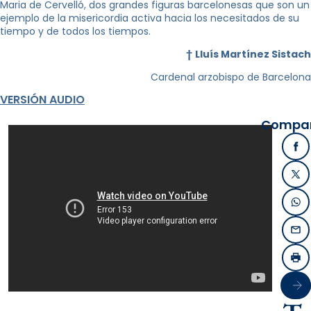
Maria de Cervelló, dos grandes figuras barcelonesas que son un
ejemplo de la misericordia activa hacia los necesitados de su
tiempo y de todos los tiempos.
†
Lluís Martínez Sistach
Cardenal arzobispo de Barcelona
VERSIÓN AUDIO
Compart
Fa
X /
Wh
Ema
Imp
Sigu