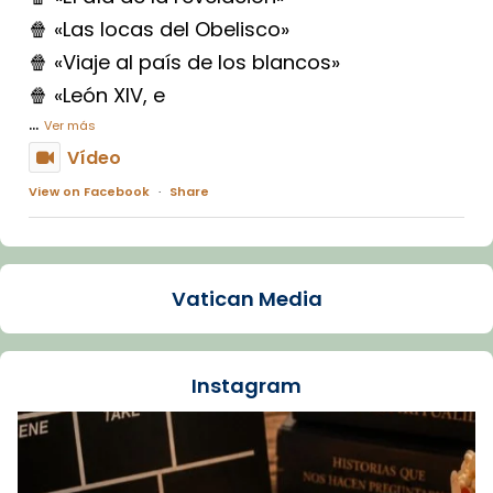
🍿 «Las locas del Obelisco»
🍿 «Viaje al país de los blancos»
🍿 «León XIV, e
...
Ver más
Vídeo
View on Facebook
·
Share
Arquebisbat de Barcelona
1 week ago
Vatican Media
La Carmina va patir depressió. Fa gairebé
dos mesos, a l'Estadi Lluís Companys, la
jove va fer arribar el seu testimoni al papa
Instagram
Lleó XIV.
Recupera l'entrevista comp
Vatican
tican News 👇
News