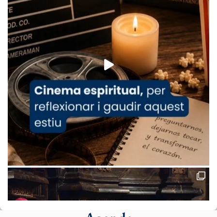
www.vaticannews.va/es/iglesia/news/2026-
07/carmina-historia-depresion-papa-viaje-
espana-testimoni...
Foto
View on Facebook
·
Share
Arquebisbat de Barcelona
1 week ago
«Avui les santes Juliana i Semproniana ens
ajuden a alçar la mirada»
Mons. Sergi Gordo, bisbe de Tortosa, ha
presidit aquest 27 de juliol la missa de Les
Santes de Mataró.
🔗
tinyurl.com/cvu5jmbk
📸 J. Merino
Foto