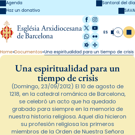
Agenda
Santoral del día
SAVA
Haz un donativo
Facebook
Instagram
X / Twitter
YouTube
ES
Me
Buscar
WhatsApp
Flickr
Radio Estel
Catalunya Cristi
Home
Documentos
Una espiritualidad para un tiempo de crisis
Una espiritualidad para un
tiempo de crisis
(Domingo, 23/09/2012) El 10 de agosto de
1218, en la catedral románica de Barcelona,
se celebró un acto que ha quedado
grabado para siempre en la memoria de
nuestra historia religiosa. Aquel día hicieron
su profesión religiosa los primeros
miembros de la Orden de Nuestra Señora