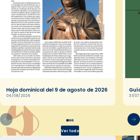
Hoja dominical del 9 de agosto de 2026
Guía
04/08/2026
31/0
Ver todo