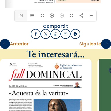
1/4
Compartir:
Facebook
X / Twitter
WhatsApp
Email
Imprimir
Anterior
Siguiente
Te interesará…