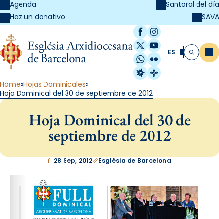
Agenda
Santoral del día
SAVA
Haz un donativo
Facebook
Instagram
X / Twitter
YouTube
ES
Me
Buscar
WhatsApp
Flickr
Radio Estel
Catalunya Cristi
Home
Hojas Dominicales
Hoja Dominical del 30 de septiembre de 2012
Hoja Dominical del 30 de
septiembre de 2012
28 Sep, 2012
Església de Barcelona