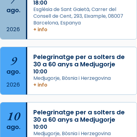
2 weeks ago
18:00
ago.
Església de Sant Gaietà, Carrer del
Aquest dilluns, 27 de juliol, ha tingut lloc la
Consell de Cent, 293, Eixample, 08007
missa d’acció de gràcies en agraïment al
Barcelona, Espanya
comitè organitzador de la visita apostòlica
2026
+ info
del Sant Pare Lleó XIV a Barcelona, i als
col·laboradors, a la Catedral de Barcelona.
L’arquebisbe de Barcelona, el cardenal Joan
9
Pelegrinatge per a solters de
Josep Omella, ha presidit la missa i l’ha
30 a 60 anys a Medjugorje
concelebrat el bisbe auxiliar de Barcelona,
ago.
10:00
Mons. David Abadías.
Medjugorje, Bòsnia i Herzegovina
2026
+ info
📸 Dr. G. Simón
Foto
View on Facebook
·
Share
10
Pelegrinatge per a solters de
30 a 60 anys a Medjugorje
Arquebisbat de Barcelona
ago.
10:00
2 weeks ago
Medjugorje, Bòsnia i Herzegovina