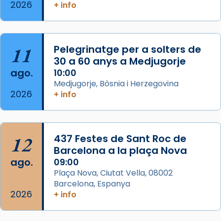
2026
Memòria de les santes Juliana i
+ info
Semproniana, verges i màrtirs.
Acompanyant la història de sant Cugat, a
partir de l’Edat Mitjana sorgeix la tradició
11
Pelegrinatge per a solters de
que les santes Juliana (“relatiu a Júlia”) i
30 a 60 anys a Medjugorje
Semproniana (“relatiu a Semprònia =
ago.
10:00
eterna”) són deixebles seves. I l’any 1667, el
Medjugorje, Bòsnia i Herzegovina
2026
+ info
frare Joan Gaspar Roig, afirma en una obra
que les santes són filles de l’antiga Iluro.
Mataró en reivindicarà les relíq
...
Ver más
12
437 Festes de Sant Roc de
Foto
Barcelona a la plaça Nova
ago.
09:00
View on Facebook
·
Share
Plaça Nova, Ciutat Vella, 08002
Barcelona, Espanya
2026
+ info