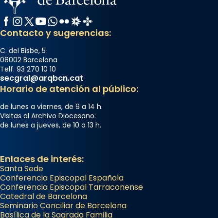
Facebook
Instagram
X / Twitter
YouTube
WhatsApp
Flickr
Radio Estel
Catalunya Cristiana
Contacto y sugerencias:
C. del Bisbe, 5
08002 Barcelona
Telf. 93 270 10 10
secgral@arqbcn.cat
Horario de atención al público:
de lunes a viernes, de 9 a 14 h.
Visitas al Archivo Diocesano:
de lunes a jueves, de 10 a 13 h.
Enlaces de interés:
Santa Sede
Conferencia Episcopal Española
Conferencia Episcopal Tarraconense
Catedral de Barcelona
Seminario Conciliar de Barcelona
Basílica de la Sagrada Familia