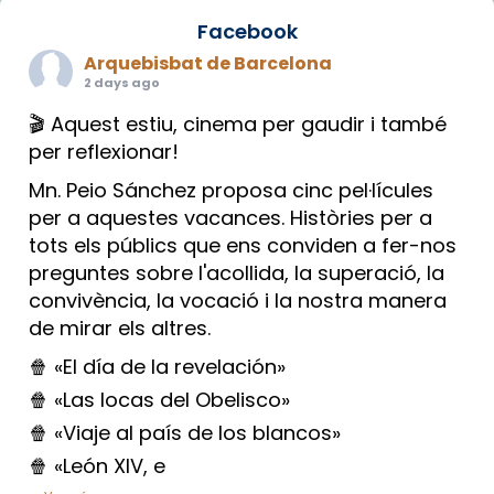
Facebook
Arquebisbat de Barcelona
2 days ago
🎬 Aquest estiu, cinema per gaudir i també
per reflexionar!
Mn. Peio Sánchez proposa cinc pel·lícules
per a aquestes vacances. Històries per a
tots els públics que ens conviden a fer-nos
preguntes sobre l'acollida, la superació, la
convivència, la vocació i la nostra manera
de mirar els altres.
🍿 «El día de la revelación»
🍿 «Las locas del Obelisco»
🍿 «Viaje al país de los blancos»
🍿 «León XIV, e
...