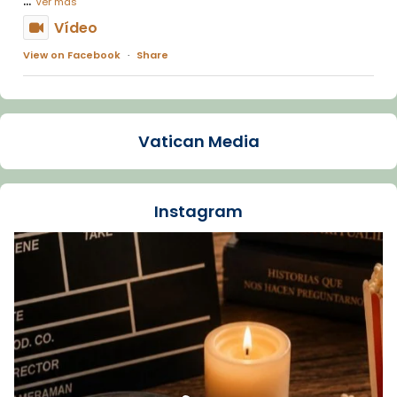
Ver más
Vídeo
View on Facebook
·
Share
Arquebisbat de Barcelona
1 week ago
Vatican Media
La Carmina va patir depressió. Fa gairebé
dos mesos, a l'Estadi Lluís Companys, la
jove va fer arribar el seu testimoni al papa
Instagram
Lleó XIV.
Recupera l'entrevista comp
Vatican
tican News 👇
News
www.vaticannews.va/es/iglesia/news/2026-
07/carmina-historia-depresion-papa-viaje-
espana-testimoni...
Foto