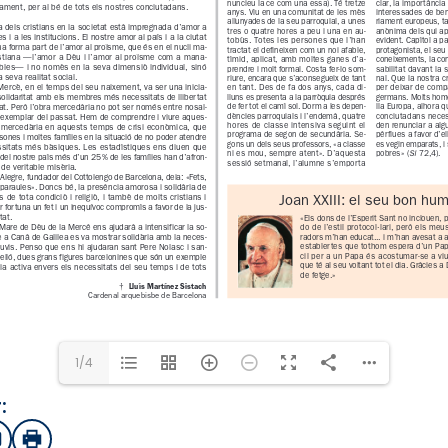
1/4
:
sApp
mail
Imprimir