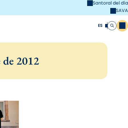
Santoral del día
SAVA
el
unya Cristiana
ES
M
Buscar
e de 2012