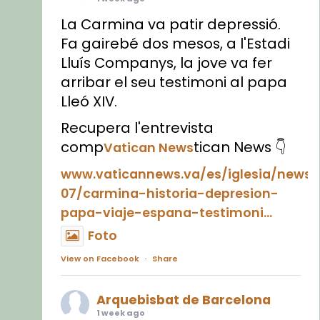
La Carmina va patir depressió.
Fa gairebé dos mesos, a l'Estadi
Lluís Companys, la jove va fer
arribar el seu testimoni al papa
Lleó XIV.
Recupera l'entrevista
comp
tican News 👇
Vatican News
www.vaticannews.va/es/iglesia/news
07/carmina-historia-depresion-
papa-viaje-espana-testimoni...
Foto
View on Facebook
·
Share
Arquebisbat de Barcelona
1 week ago