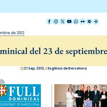
Facebook
Instagram
X / Twitter
YouTube
WhatsApp
Flickr
Radio Est
Catal
embre de 2012
inical del 23 de septiembr
21 Sep, 2012
Església de Barcelona