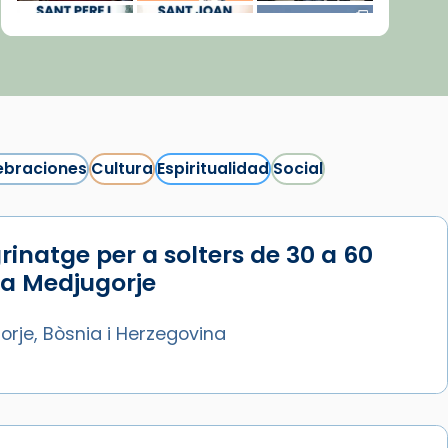
ebraciones
Cultura
Espiritualidad
Social
rinatge per a solters de 30 a 60
Síguenos en Instagram
 a Medjugorje
Cargar más...
rje, Bòsnia i Herzegovina