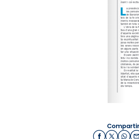
Compartir
Facebook
X / Twitter
What
E