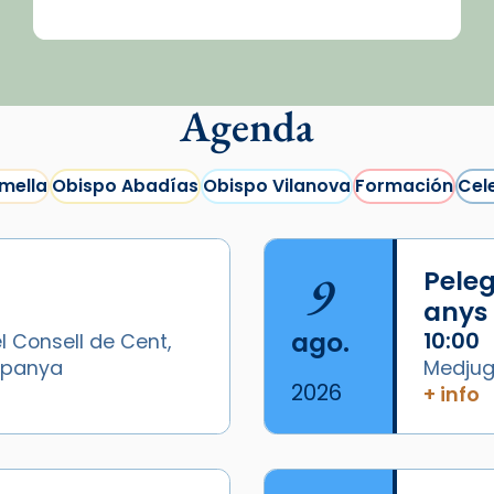
Agenda
mella
Obispo Abadías
Obispo Vilanova
Formación
Cel
9
Peleg
anys
ago.
10:00
l Consell de Cent,
Espanya
Medjugo
2026
+ info