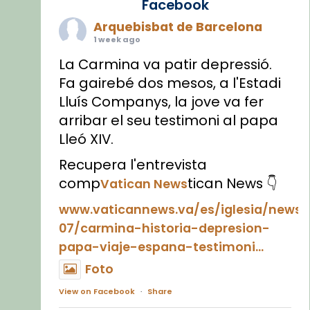
Facebook
Arquebisbat de Barcelona
1 week ago
La Carmina va patir depressió.
Fa gairebé dos mesos, a l'Estadi
Lluís Companys, la jove va fer
arribar el seu testimoni al papa
Lleó XIV.
Recupera l'entrevista
comp
tican News 👇
Vatican News
www.vaticannews.va/es/iglesia/news
07/carmina-historia-depresion-
papa-viaje-espana-testimoni...
Foto
View on Facebook
·
Share