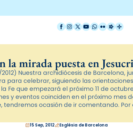
Facebook
Instagram
X / Twitter
YouTube
WhatsApp
Flickr
Radio Est
Catal
 la mirada puesta en Jesucr
2012) Nuestra archidiócesis de Barcelona, jun
ra para celebrar, siguiendo las orientaciones
 la Fe que empezará el próximo 11 de octubre
 y eventos coinciden en el próximo mes de
e, tendremos ocasión de ir comentando. Por
15 Sep, 2012
Església de Barcelona