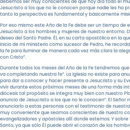
debemos ser muy conscientes de que hoy día todo el mun
Jesucristo a los que no le conocen porque nadie les ha pr
tanto la perspectiva es fundamental y básicamente misi
Por eso mismo este Año de la Fe debe ser un tiempo de e
Jesucristo a los hombres y mujeres de nuestro entorno.
deseo del Santo Padre. Él, en su carta apostólica en la q
inicio de mi ministerio como sucesor de Pedro, he record
la fe para iluminar de manera cada vez más clara la aleg
con Cristo”.
Durante todos los meses del Año de la Fe tendremos que “p
va completando nuestra fe”. La Iglesia no existe para anu
para dar a conocer y hacer presente a Jesucristo y su Eva
vivir durante estos próximos meses de una forma más inte
diócesis tal propósito se integra muy bien con nuestro Plan
anuncio de Jesucristo a los que no le conocen”. El Señor 
anunciarlo a estas personas con el testimonio de nuestra 
muy conveniente que seamos conscientes de nuestro co
evangelizadores y apóstoles allí donde estemos. Y sobre 
Santo, ya que sólo Él puede abrir el corazón de los hombr