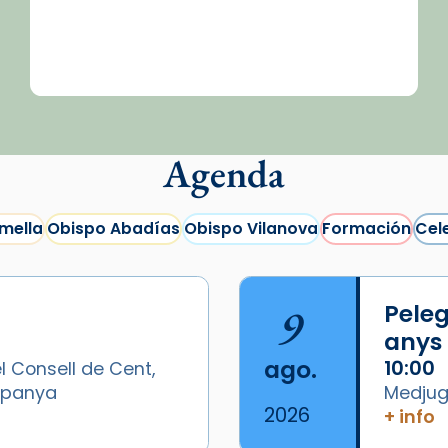
Agenda
mella
Obispo Abadías
Obispo Vilanova
Formación
Cel
9
Peleg
anys
ago.
10:00
l Consell de Cent,
Espanya
Medjugo
2026
+ info