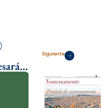
mprimir
Siguiente
esará…