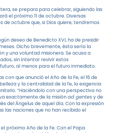
ntera, se prepara para celebrar, siguiendo las
rá el próximo 11 de octubre. Diversas
de octubre que, si Dios quiere, tendremos
egún deseo de Benedicto XVI, ha de presidir
meses. Dicho brevemente, ésta sería la
n y una voluntad misionera. Se acusa a
os, sin intentar revivir estos
uturo, al menos para el futuro inmediato.
as con que anunció el Año de la Fe, el 16 de
lleza y la centralidad de la fe, la exigencia
unitario. “Haciéndolo con una perspectiva no
tiva exactamente de la misión
ad gentes
y de
és del Ángelus de aquel día. Con la expresión
s las naciones que no han recibido el
el próximo Año de la Fe. Con el Papa