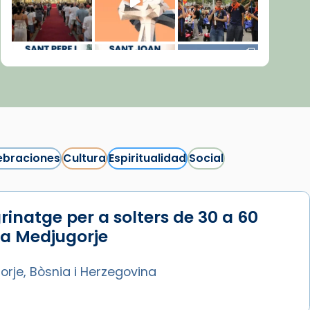
ebraciones
Cultura
Espiritualidad
Social
rinatge per a solters de 30 a 60
Síguenos en Instagram
 a Medjugorje
Cargar más...
rje, Bòsnia i Herzegovina