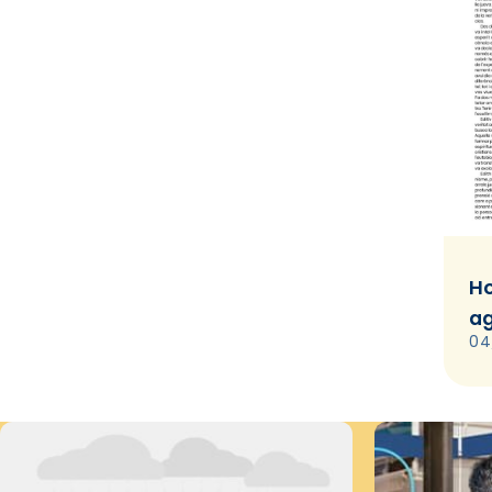
Ho
ag
04