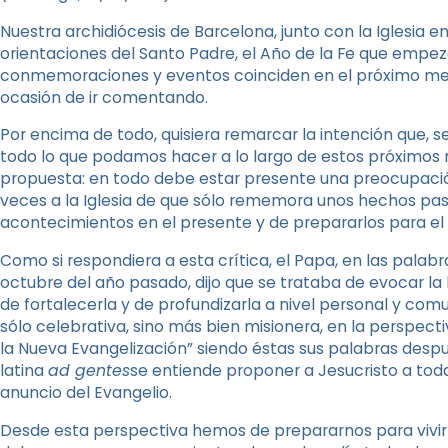
Nuestra archidiócesis de Barcelona, junto con la Iglesia e
orientaciones del Santo Padre, el Año de la Fe que empeza
conmemoraciones y eventos coinciden en el próximo mes 
ocasión de ir comentando.
Por encima de todo, quisiera remarcar la intención que, s
todo lo que podamos hacer a lo largo de estos próximos 
propuesta: en todo debe estar presente una preocupació
veces a la Iglesia de que sólo rememora unos hechos pasad
acontecimientos en el presente y de prepararlos para el f
Como si respondiera a esta crítica, el Papa, en las palabr
octubre del año pasado, dijo que se trataba de evocar la be
de fortalecerla y de profundizarla a nivel personal y com
sólo celebrativa, sino más bien misionera, en la perspec
la Nueva Evangelización” siendo éstas sus palabras despu
latina
ad gentes
se entiende proponer a Jesucristo a toda
anuncio del Evangelio.
Desde esta perspectiva hemos de prepararnos para vivir 