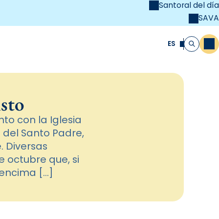
Santoral del día
SAVA
el
unya Cristiana
ES
M
Buscar
isto
to con la Iglesia
 del Santo Padre,
. Diversas
 octubre que, si
 encima […]