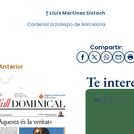
†
Lluís Martínez Sistach
Cardenal arzobispo de Barcelona
Compartir:
Facebook
X / Twitter
WhatsApp
Email
I
Anterior
Te inter