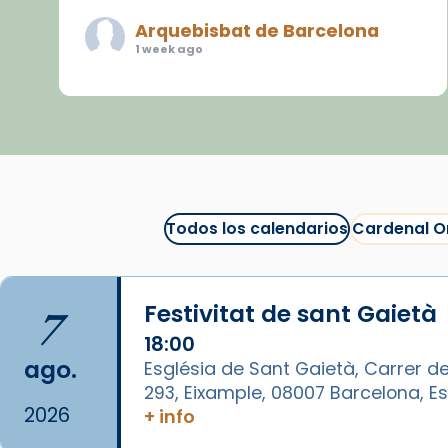
Arquebisbat de Barcelona
1 week ago
«Avui les santes Juliana i
Semproniana ens ajuden a alçar
la mirada»
Mons. Sergi Gordo, bisbe de
Tortosa, ha presidit aquest 27 de
juliol la missa de Les Santes de
Todos los calendarios
Cardenal O
Mataró.
🔗
tinyurl.com/cvu5jmbk
7
Festivitat de sant Gaietà
📸 J. Merino
18:00
Foto
ago.
Església de Sant Gaietà, Carrer de
293, Eixample, 08007 Barcelona, 
View on Facebook
·
Share
2026
+ info