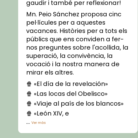
gaudir i també per reflexionar!
Mn. Peio Sánchez proposa cinc
pel·lícules per a aquestes
vacances. Històries per a tots els
públics que ens conviden a fer-
nos preguntes sobre l'acollida, la
superació, la convivència, la
vocació i la nostra manera de
mirar els altres.
🍿 «El día de la revelación»
🍿 «Las locas del Obelisco»
🍿 «Viaje al país de los blancos»
🍿 «León XIV, e
...
Ver más
Vídeo