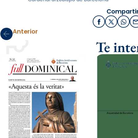
Compartir
Facebook
X / Twitter
What
Anterior
Te int