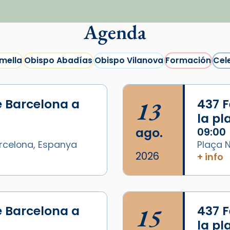
Agenda
mella
Obispo Abadías
Obispo Vilanova
Formación
Cel
e Barcelona a
13
437 F
la p
ago.
09:00
arcelona, Espanya
Plaça N
2026
+ info
/2026-
e Barcelona a
15
437 F
la p