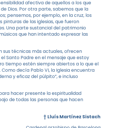
nsibilidad afectiva de aquellos a los que
 de Dios. Por otra parte, sabemos que la
los; pensemos, por ejemplo, en la cruz, los
as pinturas de las iglesias, que fueron
bres. Una parte sustancial del patrimonio
y músicos que han intentado expresar las
on sus técnicas más actuales, ofrecen
e el Santo Padre en el mensaje que estoy
o tiempo estén siempre abiertos a lo que el
 Como decía Pablo VI, la Iglesia encuentra
na y eficaz del púlpito”, e incluso
para hacer presente la espiritualidad
abajo de todas las personas que hacen
†
Lluís Martínez Sistach
Cardenal arzobispo de Barcelona