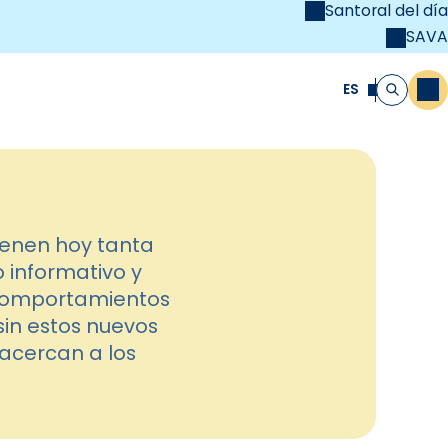
Santoral del día
SAVA
el
unya Cristiana
ES
M
Buscar
ienen hoy tanta
 informativo y
s comportamientos
sin estos nuevos
acercan a los