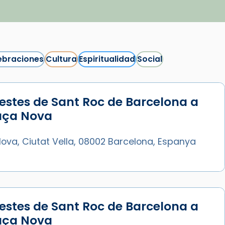
ebraciones
Cultura
Espiritualidad
Social
estes de Sant Roc de Barcelona a
Síguenos en Instagram
laça Nova
Cargar más...
ova, Ciutat Vella, 08002 Barcelona, Espanya
estes de Sant Roc de Barcelona a
laça Nova