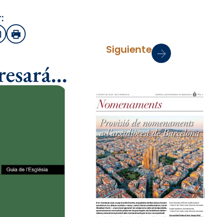
:
sApp
Email
Imprimir
Siguiente
eresará…