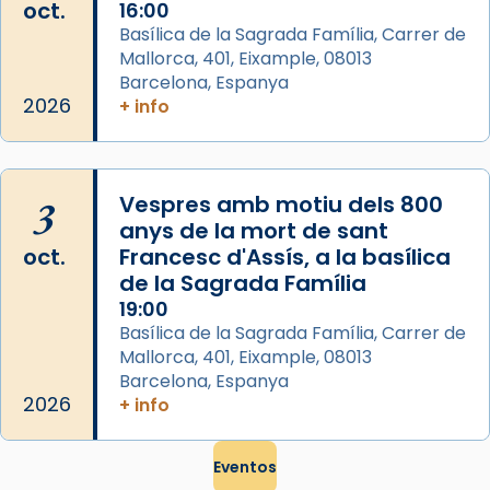
oct.
16:00
que les santes són filles de l’antiga Iluro.
Basílica de la Sagrada Família, Carrer de
Mataró en reivindicarà les relíq
Mallorca, 401, Eixample, 08013
...
Ver más
Barcelona, Espanya
Foto
2026
+ info
View on Facebook
·
Share
3
Vespres amb motiu dels 800
anys de la mort de sant
oct.
Francesc d'Assís, a la basílica
de la Sagrada Família
19:00
Basílica de la Sagrada Família, Carrer de
Mallorca, 401, Eixample, 08013
Barcelona, Espanya
2026
+ info
Eventos