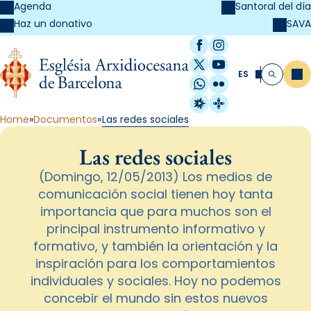
Agenda
Santoral del día
SAVA
Haz un donativo
Facebook
Instagram
X / Twitter
YouTube
ES
Me
Buscar
WhatsApp
Flickr
Radio Estel
Catalunya Cristi
Home
Documentos
Las redes sociales
Las redes sociales
(Domingo, 12/05/2013) Los medios de
comunicación social tienen hoy tanta
importancia que para muchos son el
principal instrumento informativo y
formativo, y también la orientación y la
inspiración para los comportamientos
individuales y sociales. Hoy no podemos
concebir el mundo sin estos nuevos