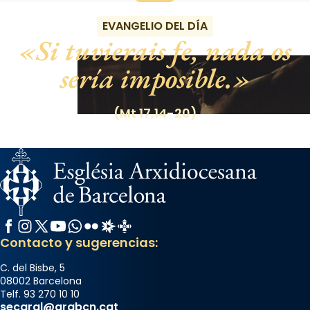
EVANGELIO DEL DÍA
Si tuvierais fe, nada os
sería imposible.
(Mt 17,14-20)
Facebook
Instagram
X / Twitter
YouTube
WhatsApp
Flickr
Radio Estel
Catalunya Cristiana
Contacto y sugerencias:
C. del Bisbe, 5
08002 Barcelona
Telf. 93 270 10 10
secgral@arqbcn.cat