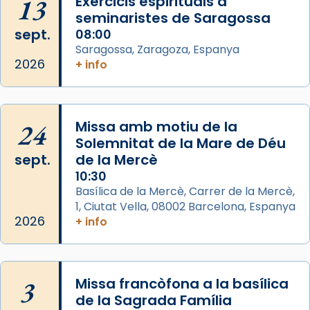
13
Exercicis espirituals a
concelebrat el bisbe auxiliar de Barcelona,
seminaristes de Saragossa
Mons. David Abadías.
sept.
08:00
Saragossa, Zaragoza, Espanya
📸 Dr. G. Simón
2026
+ info
Foto
View on Facebook
·
Share
24
Missa amb motiu de la
Arquebisbat de Barcelona
Solemnitat de la Mare de Déu
2 weeks ago
sept.
de la Mercè
Memòria de les santes Juliana i
10:30
Semproniana, verges i màrtirs.
Basílica de la Mercè, Carrer de la Mercè,
1, Ciutat Vella, 08002 Barcelona, Espanya
Acompanyant la història de sant Cugat, a
2026
+ info
partir de l’Edat Mitjana sorgeix la tradició
que les santes Juliana (“relatiu a Júlia”) i
Semproniana (“relatiu a Semprònia =
3
Missa francòfona a la basílica
eterna”) són deixebles seves. I l’any 1667, el
de la Sagrada Família
frare Joan Gaspar Roig, afirma en una obra