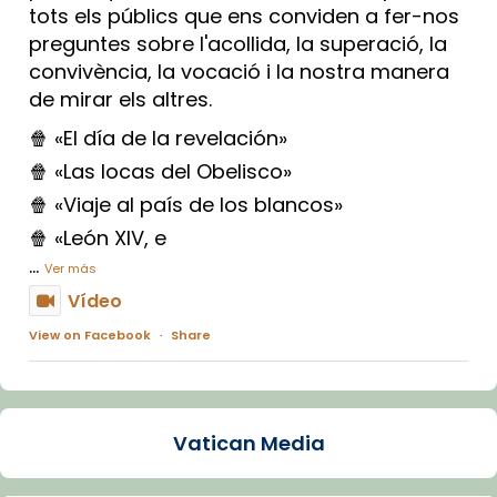
tots els públics que ens conviden a fer-nos
preguntes sobre l'acollida, la superació, la
convivència, la vocació i la nostra manera
de mirar els altres.
🍿 «El día de la revelación»
🍿 «Las locas del Obelisco»
🍿 «Viaje al país de los blancos»
🍿 «León XIV, e
...
Ver más
Vídeo
View on Facebook
·
Share
Arquebisbat de Barcelona
1 week ago
Vatican Media
La Carmina va patir depressió. Fa gairebé
dos mesos, a l'Estadi Lluís Companys, la