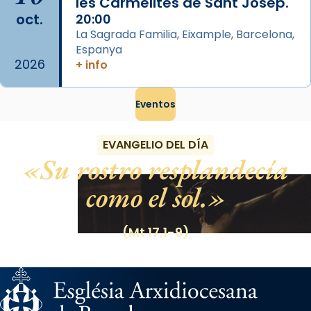
les Carmelites de Sant Josep.
El seu sepulcre a Compostela fou un g
oct.
20:00
...
Ver más
La Sagrada Familia, Eixample, Barcelona,
Foto
Espanya
2026
+ info
View on Facebook
·
Share
Eventos
EVANGELIO DEL DÍA
Su rostro resplandecía
como el sol.
(Mt 17,1-9)