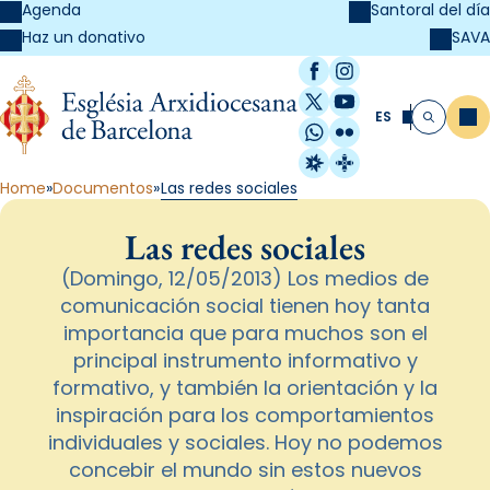
Agenda
Santoral del día
SAVA
Haz un donativo
Facebook
Instagram
X / Twitter
YouTube
ES
Me
Buscar
WhatsApp
Flickr
Radio Estel
Catalunya Cristi
Home
Documentos
Las redes sociales
Las redes sociales
(Domingo, 12/05/2013) Los medios de
comunicación social tienen hoy tanta
importancia que para muchos son el
principal instrumento informativo y
formativo, y también la orientación y la
inspiración para los comportamientos
individuales y sociales. Hoy no podemos
concebir el mundo sin estos nuevos