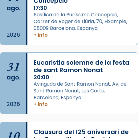
...
Concepció
Ver más
ago.
17:30
Foto
Basílica de la Puríssima Concepció,
View on Facebook
·
Share
Carrer de Roger de Llúria, 70, Eixample,
08009 Barcelona, Espanya
2026
+ info
Arquebisbat de Barcelona
2 weeks ago
Jaume, fill de Zebedeu, és juntament amb el
seu germà Joan i Pere un dels que
31
Eucaristia solemne de la festa
acompanyava més de prop Jesús.
de sant Ramon Nonat
ago.
20:00
Segons el llibre dels Fets (12,2) fou el primer
Avinguda de Sant Ramon Nonat, Av. de
apòstol màrtir, decapitat a Jerusalem per
Sant Ramon Nonat, Les Corts,
Herodes Agripa (vers l'any 44).
Barcelona, Espanya
2026
+ info
Patró de Galícia, després de les invasions
musulmanes fou venerat com a patró dels
Regnes castellans i més tard de tota
Espanya.
10
Clausura del 125 aniversari de