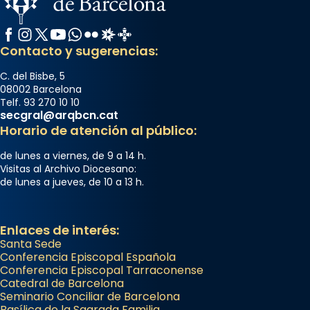
Facebook
Instagram
X / Twitter
YouTube
WhatsApp
Flickr
Radio Estel
Catalunya Cristiana
Contacto y sugerencias:
C. del Bisbe, 5
08002 Barcelona
Telf. 93 270 10 10
secgral@arqbcn.cat
Horario de atención al público:
de lunes a viernes, de 9 a 14 h.
Visitas al Archivo Diocesano:
de lunes a jueves, de 10 a 13 h.
Enlaces de interés:
Santa Sede
Conferencia Episcopal Española
Conferencia Episcopal Tarraconense
Catedral de Barcelona
Seminario Conciliar de Barcelona
Basílica de la Sagrada Familia