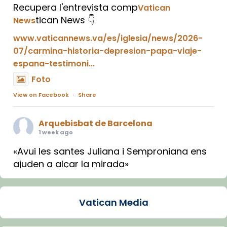
Recupera l'entrevista comp
Vatican
tican News 👇
News
www.vaticannews.va/es/iglesia/news/2026-
07/carmina-historia-depresion-papa-viaje-
espana-testimoni...
Foto
View on Facebook
·
Share
Arquebisbat de Barcelona
1 week ago
«Avui les santes Juliana i Semproniana ens
ajuden a alçar la mirada»
Mons. Sergi Gordo, bisbe de Tortosa, ha
presidit aquest 27 de juliol la missa de Les
Vatican Media
Santes de Mataró.
🔗
tinyurl.com/cvu5jmbk