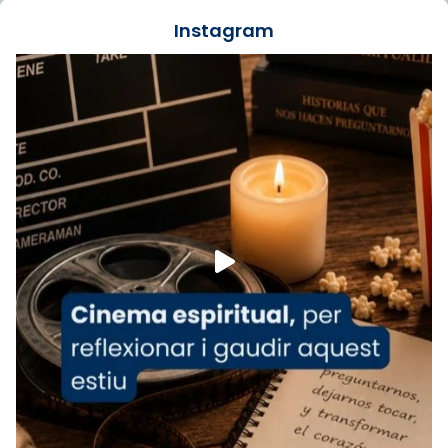
📸 J. Merino
Instagram
Foto
View on Facebook
·
Share
Arquebisbat de Barcelona
is at Catedral
de Barcelona.
1 week ago
Aquest dilluns, 27 de juliol, ha tingut lloc la
missa d’acció de gràcies en agraïment al
comitè organitzador de la visita apostòlica
del Sant Pare Lleó XIV a Barcelona, i als
col·laboradors, a la Catedral de Barcelona.
L’arquebisbe de Barcelona, el cardenal Joan
Josep Omella, ha presidit la missa i l’ha
concelebrat el bisbe auxiliar de Barcelona,
Mons. David Abadías.