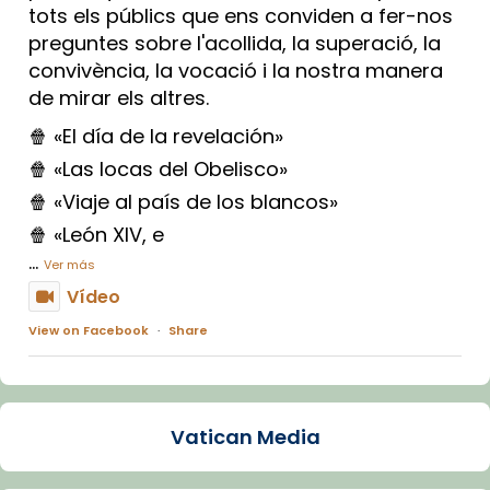
tots els públics que ens conviden a fer-nos
preguntes sobre l'acollida, la superació, la
convivència, la vocació i la nostra manera
de mirar els altres.
🍿 «El día de la revelación»
🍿 «Las locas del Obelisco»
🍿 «Viaje al país de los blancos»
🍿 «León XIV, e
...
Ver más
Vídeo
View on Facebook
·
Share
Arquebisbat de Barcelona
1 week ago
Vatican Media
La Carmina va patir depressió. Fa gairebé
dos mesos, a l'Estadi Lluís Companys, la