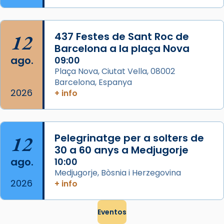
que les santes són filles de l’antiga Iluro.
Mataró en reivindicarà les relíq
...
Ver más
12
437 Festes de Sant Roc de
Foto
Barcelona a la plaça Nova
ago.
09:00
View on Facebook
·
Share
Plaça Nova, Ciutat Vella, 08002
Barcelona, Espanya
2026
+ info
12
Pelegrinatge per a solters de
30 a 60 anys a Medjugorje
ago.
10:00
Medjugorje, Bòsnia i Herzegovina
2026
+ info
Eventos