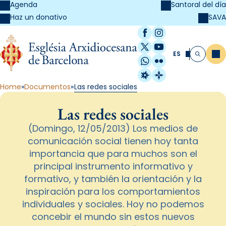
Agenda
Santoral del día
SAVA
Haz un donativo
Facebook
Instagram
X / Twitter
YouTube
ES
Me
Buscar
WhatsApp
Flickr
Radio Estel
Catalunya Cristi
Home
Documentos
Las redes sociales
Las redes sociales
(Domingo, 12/05/2013) Los medios de
comunicación social tienen hoy tanta
importancia que para muchos son el
principal instrumento informativo y
formativo, y también la orientación y la
inspiración para los comportamientos
individuales y sociales. Hoy no podemos
concebir el mundo sin estos nuevos