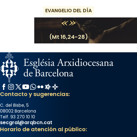
EVANGELIO DEL DÍA
(Mt 16,24-28)
Facebook
Instagram
X / Twitter
YouTube
WhatsApp
Flickr
Radio Estel
Catalunya Cristiana
Contacto y sugerencias:
C. del Bisbe, 5
08002 Barcelona
Telf. 93 270 10 10
secgral@arqbcn.cat
Horario de atención al público: