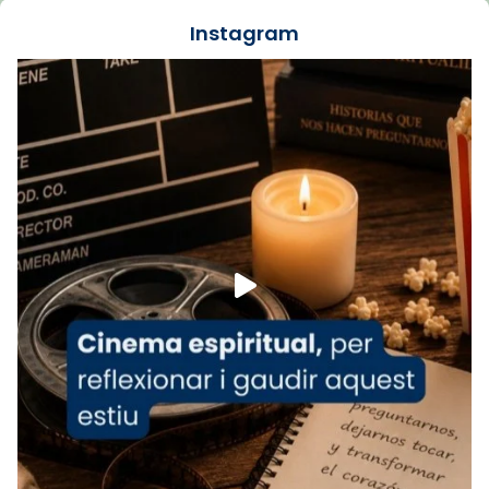
jove va fer arribar el seu testimoni al papa
Instagram
Lleó XIV.
Recupera l'entrevista comp
Vatican
tican News 👇
News
www.vaticannews.va/es/iglesia/news/2026-
07/carmina-historia-depresion-papa-viaje-
espana-testimoni...
Foto
View on Facebook
·
Share
Arquebisbat de Barcelona
1 week ago
«Avui les santes Juliana i Semproniana ens
ajuden a alçar la mirada»
Mons. Sergi Gordo, bisbe de Tortosa, ha
presidit aquest 27 de juliol la missa de Les