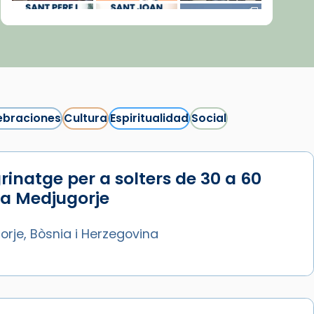
ebraciones
Cultura
Espiritualidad
Social
rinatge per a solters de 30 a 60
Síguenos en Instagram
 a Medjugorje
Cargar más...
rje, Bòsnia i Herzegovina