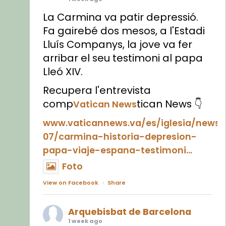
La Carmina va patir depressió.
Fa gairebé dos mesos, a l'Estadi
Lluís Companys, la jove va fer
arribar el seu testimoni al papa
Lleó XIV.
Recupera l'entrevista
comp
tican News 👇
Vatican News
www.vaticannews.va/es/iglesia/news
07/carmina-historia-depresion-
papa-viaje-espana-testimoni...
Foto
View on Facebook
·
Share
Arquebisbat de Barcelona
1 week ago