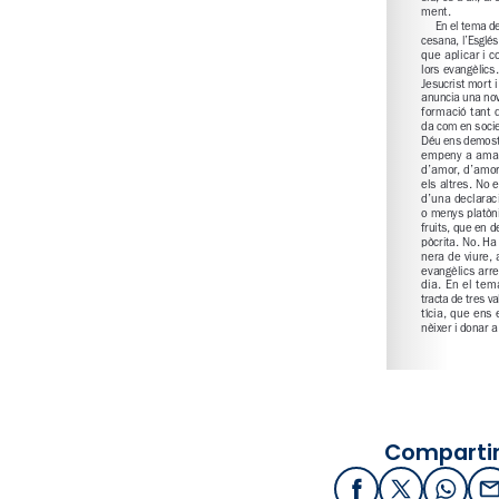
Compartir
Facebook
X / Twitter
What
E