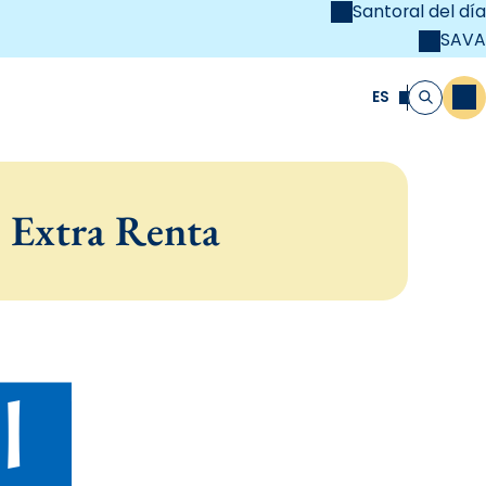
Santoral del día
SAVA
el
unya Cristiana
ES
M
Buscar
– Extra Renta