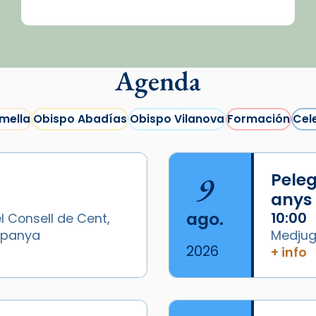
Agenda
mella
Obispo Abadías
Obispo Vilanova
Formación
Cel
9
Peleg
anys
ago.
10:00
l Consell de Cent,
Espanya
Medjugo
2026
+ info