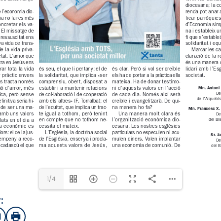
1/4
:
sApp
mail
Imprimir