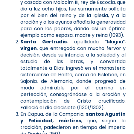
y casada con Malcolm III, rey de Escocia, que
dio a luz ocho hijos, fue sumamente solícita
por el bien del reino y de la Iglesia, y a la
oración y a los ayunos añadía la generosidad
para con los pobres, dando así un óptimo
ejemplo como esposa, madre y reina (1093).
Santa Gertrudis
, apellidada “Magna”,
virgen
, que entregada con mucho fervor y
decisión, desde su infancia, a la soledad y al
estudio de las letras, y convertida
totalmente a Dios, ingresó en el monasterio
cisterciense de Helfta, cerca de Eisleben, en
Sajonia, de Alemania, donde progresó de
modo admirable por el camino en
perfección, consagrándose a la oración y
contemplación de Cristo crucificado.
Falleció el día diecisiete (11301/1302).
En Capua, de la Campania,
santos Agustín
y Felicidad, mártires
, que, según la
tradición, padecieron en tiempo del imperio
de Decio (c. 250).