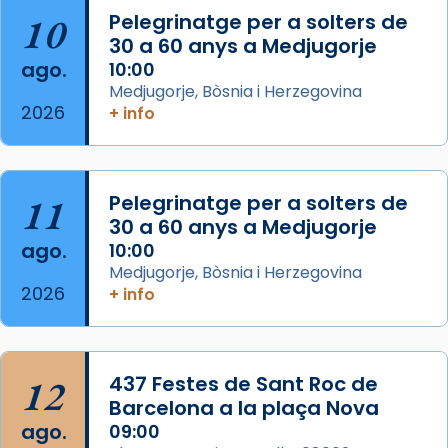
2 weeks ago
10
Pelegrinatge per a solters de
Jaume, fill de Zebedeu, és juntament amb el
30 a 60 anys a Medjugorje
seu germà Joan i Pere un dels que
ago.
10:00
acompanyava més de prop Jesús.
Medjugorje, Bòsnia i Herzegovina
2026
+ info
Segons el llibre dels Fets (12,2) fou el primer
apòstol màrtir, decapitat a Jerusalem per
Herodes Agripa (vers l'any 44).
11
Pelegrinatge per a solters de
Patró de Galícia, després de les invasions
30 a 60 anys a Medjugorje
musulmanes fou venerat com a patró dels
ago.
10:00
Regnes castellans i més tard de tota
Medjugorje, Bòsnia i Herzegovina
Espanya.
2026
+ info
El seu sepulcre a Compostela fou un g
...
Ver más
Foto
12
437 Festes de Sant Roc de
Barcelona a la plaça Nova
View on Facebook
·
Share
ago.
09:00