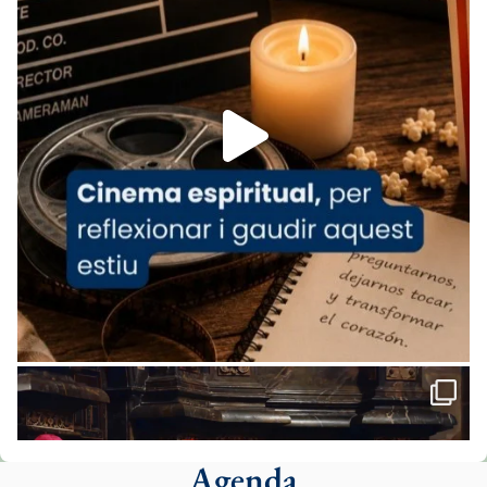
Arquebisbat de Barcelona
is at Catedral
de Barcelona.
1 week ago
Aquest dilluns, 27 de juliol, ha tingut lloc la
missa d’acció de gràcies en agraïment al
comitè organitzador de la visita apostòlica
del Sant Pare Lleó XIV a Barcelona, i als
col·laboradors, a la Catedral de Barcelona.
L’arquebisbe de Barcelona, el cardenal Joan
Josep Omella, ha presidit la missa i l’ha
concelebrat el bisbe auxiliar de Barcelona,
Mons. David Abadías.
📸 Dr. G. Simón
Foto
View on Facebook
·
Share
Agenda
Arquebisbat de Barcelona