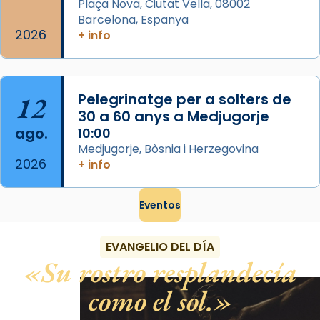
Plaça Nova, Ciutat Vella, 08002
Barcelona, Espanya
2026
+ info
12
Pelegrinatge per a solters de
30 a 60 anys a Medjugorje
ago.
10:00
Medjugorje, Bòsnia i Herzegovina
2026
+ info
Eventos
EVANGELIO DEL DÍA
Su rostro resplandecía
como el sol.