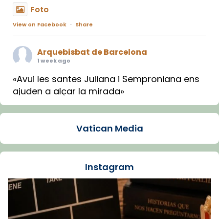
Foto
View on Facebook
·
Share
Arquebisbat de Barcelona
1 week ago
«Avui les santes Juliana i Semproniana ens
ajuden a alçar la mirada»
Mons. Sergi Gordo, bisbe de Tortosa, ha
presidit aquest 27 de juliol la missa de Les
Vatican Media
Santes de Mataró.
🔗
tinyurl.com/cvu5jmbk
📸 J. Merino
Instagram
Foto
View on Facebook
·
Share