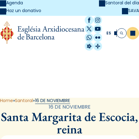
Agenda
Santoral del día
SAVA
Haz un donativo
Facebook
Instagram
X / Twitter
YouTube
ES
Me
Buscar
WhatsApp
Flickr
Radio Estel
Catalunya Cristi
Santoral
Home
Santoral
16 DE NOVIEMBRE
16 DE NOVIEMBRE
Santa Margarita de Escocia,
reina