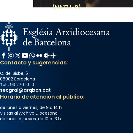
(Mt 17,1-9)
Facebook
Instagram
X / Twitter
YouTube
WhatsApp
Flickr
Radio Estel
Catalunya Cristiana
Contacto y sugerencias:
C. del Bisbe, 5
08002 Barcelona
Telf. 93 270 10 10
secgral@arqbcn.cat
Horario de atención al público:
de lunes a viernes, de 9 a 14 h.
Visitas al Archivo Diocesano:
de lunes a jueves, de 10 a 13 h.