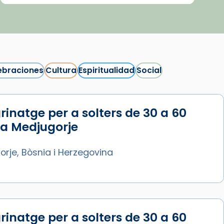
ebraciones
Cultura
Espiritualidad
Social
rinatge per a solters de 30 a 60
Síguenos en Instagram
 a Medjugorje
Cargar más...
rje, Bòsnia i Herzegovina
rinatge per a solters de 30 a 60