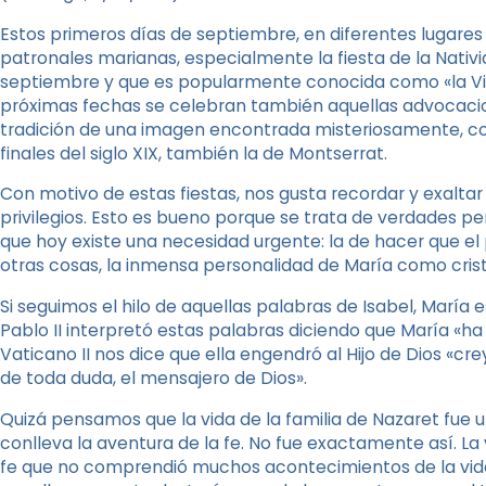
Estos primeros días de septiembre, en diferentes lugares 
patronales marianas, especialmente la fiesta de la Nativid
septiembre y que es popularmente conocida como «la Vir
próximas fechas se celebran también aquellas advocacion
tradición de una imagen encontrada misteriosamente, como
finales del siglo XIX, también la de Montserrat.
Con motivo de estas fiestas, nos gusta recordar y exaltar
privilegios. Esto es bueno porque se trata de verdades p
que hoy existe una necesidad urgente: la de hacer que e
otras cosas, la inmensa personalidad de María como crist
Si seguimos el hilo de aquellas palabras de Isabel, María
Pablo II interpretó estas palabras diciendo que María «ha s
Vaticano II nos dice que ella engendró al Hijo de Dios «c
de toda duda, el mensajero de Dios».
Quizá pensamos que la vida de la familia de Nazaret fue un 
conlleva la aventura de la fe. No fue exactamente así. La 
fe que no comprendió muchos acontecimientos de la vida 