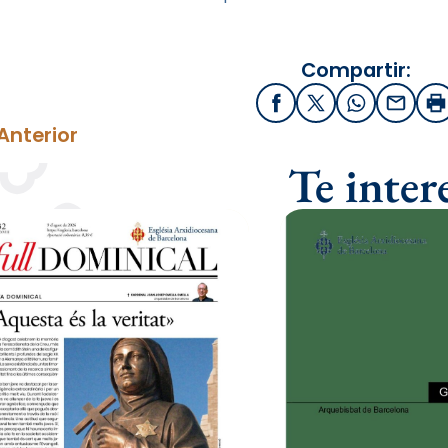
Compartir:
Facebook
X / Twitter
WhatsApp
Email
I
Anterior
Te inter