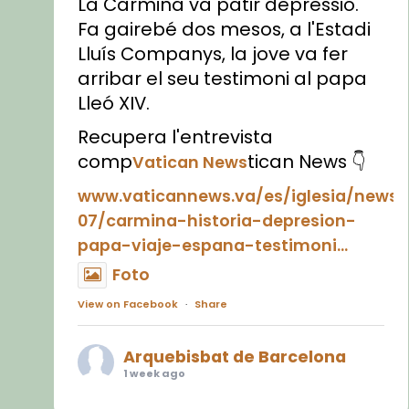
La Carmina va patir depressió.
Fa gairebé dos mesos, a l'Estadi
Lluís Companys, la jove va fer
arribar el seu testimoni al papa
Lleó XIV.
Recupera l'entrevista
comp
tican News 👇
Vatican News
www.vaticannews.va/es/iglesia/news
07/carmina-historia-depresion-
papa-viaje-espana-testimoni...
Foto
View on Facebook
·
Share
Arquebisbat de Barcelona
1 week ago
«Avui les santes Juliana i