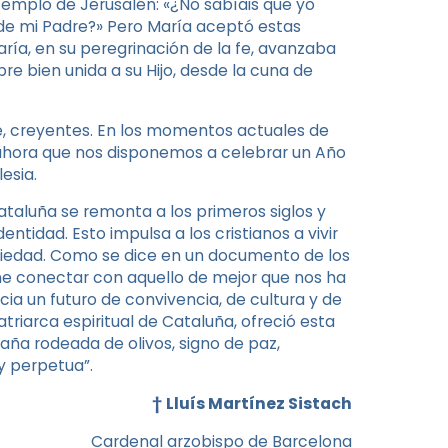
templo de Jerusalén: «¿No sabíais que yo
de mi Padre?» Pero María aceptó estas
aría, en su peregrinación de la fe, avanzaba
re bien unida a su Hijo, desde la cuna de
, creyentes. En los momentos actuales de
do ahora que nos disponemos a celebrar un Año
esia.
taluña se remonta a los primeros siglos y
entidad. Esto impulsa a los cristianos a vivir
sociedad. Como se dice en un documento de los
ne conectar con aquello de mejor que nos ha
cia un futuro de convivencia, de cultura y de
atriarca espiritual de Cataluña, ofreció esta
aña rodeada de olivos, signo de paz,
y perpetua”.
†
Lluís Martínez Sistach
Cardenal arzobispo de Barcelona