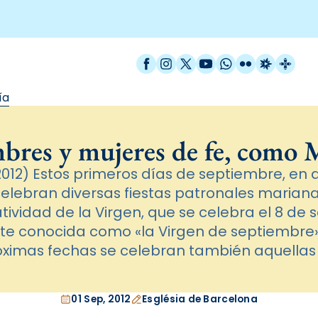
Facebook
Instagram
X / Twitter
YouTube
WhatsApp
Flickr
Radio Est
Catal
ía
res y mujeres de fe, como 
012) Estos primeros días de septiembre, en d
celebran diversas fiestas patronales marian
Natividad de la Virgen, que se celebra el 8 de
e conocida como «la Virgen de septiembre».
óximas fechas se celebran también aquellas 
01 Sep, 2012
Església de Barcelona