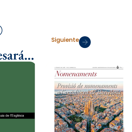
mprimir
Siguiente
esará…