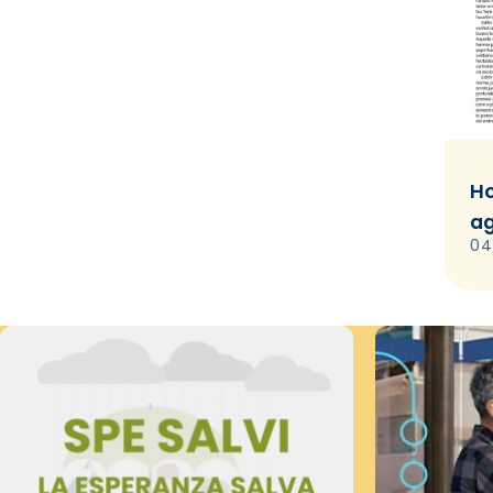
Ho
ag
04