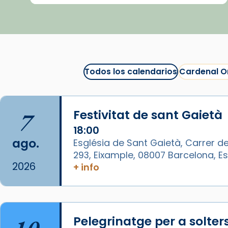
Semproniana ens ajuden a alçar
la mirada»
Mons. Sergi Gordo, bisbe de
Tortosa, ha presidit aquest 27 de
juliol la missa de Les Santes de
Todos los calendarios
Cardenal O
Mataró.
🔗
tinyurl.com/cvu5jmbk
7
Festivitat de sant Gaietà
📸 J. Merino
18:00
Foto
ago.
Església de Sant Gaietà, Carrer de
293, Eixample, 08007 Barcelona, 
View on Facebook
·
Share
2026
+ info
Arquebisbat de Barcelona
is at
Catedral de Barcelona.
1 week ago
Pelegrinatge per a solter
Aquest dilluns, 27 de juliol, ha