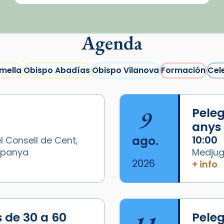
Agenda
mella
Obispo Abadías
Obispo Vilanova
Formación
Cel
9
Peleg
anys
ago.
10:00
l Consell de Cent,
Espanya
Medjugo
2026
+ info
s de 30 a 60
Peleg