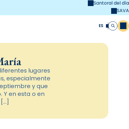
Santoral del día
SAVA
el
unya Cristiana
ES
M
Buscar
María
iferentes lugares
as, especialmente
 septiembre y que
 Y en esta o en
[…]