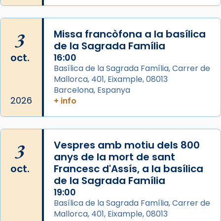
que les santes Juliana (“relatiu a Júlia”) i
Semproniana (“relatiu a Semprònia =
3
Missa francòfona a la basílica
eterna”) són deixebles seves. I l’any 1667, el
de la Sagrada Família
frare Joan Gaspar Roig, afirma en una obra
oct.
16:00
que les santes són filles de l’antiga Iluro.
Basílica de la Sagrada Família, Carrer de
Mataró en reivindicarà les relíq
Mallorca, 401, Eixample, 08013
...
Ver más
Barcelona, Espanya
Foto
2026
+ info
View on Facebook
·
Share
3
Vespres amb motiu dels 800
anys de la mort de sant
oct.
Francesc d'Assís, a la basílica
de la Sagrada Família
19:00
Basílica de la Sagrada Família, Carrer de
Mallorca, 401, Eixample, 08013