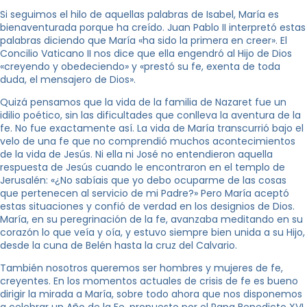
Si seguimos el hilo de aquellas palabras de Isabel, María es
bienaventurada porque ha creído. Juan Pablo II interpretó estas
palabras diciendo que María «ha sido la primera en creer». El
Concilio Vaticano II nos dice que ella engendró al Hijo de Dios
«creyendo y obedeciendo» y «prestó su fe, exenta de toda
duda, el mensajero de Dios».
Quizá pensamos que la vida de la familia de Nazaret fue un
idilio poético, sin las dificultades que conlleva la aventura de la
fe. No fue exactamente así. La vida de María transcurrió bajo el
velo de una fe que no comprendió muchos acontecimientos
de la vida de Jesús. Ni ella ni José no entendieron aquella
respuesta de Jesús cuando le encontraron en el templo de
Jerusalén: «¿No sabíais que yo debo ocuparme de las cosas
que pertenecen al servicio de mi Padre?» Pero María aceptó
estas situaciones y confió de verdad en los designios de Dios.
María, en su peregrinación de la fe, avanzaba meditando en su
corazón lo que veía y oía, y estuvo siempre bien unida a su Hijo,
desde la cuna de Belén hasta la cruz del Calvario.
También nosotros queremos ser hombres y mujeres de fe,
creyentes. En los momentos actuales de crisis de fe es bueno
dirigir la mirada a María, sobre todo ahora que nos disponemos
a celebrar un Año de la Fe, propuesto por el Papa Benedicto XVI