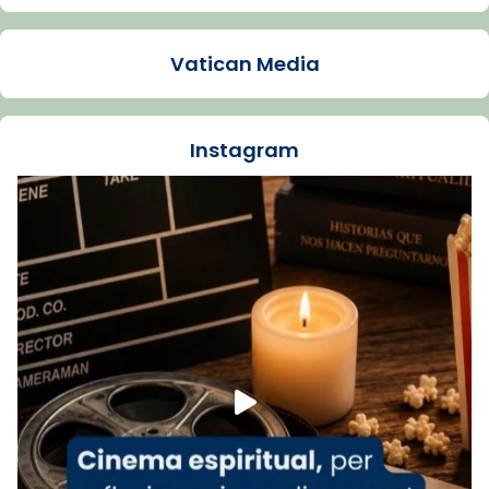
Arquebisbat de Barcelona
1 week ago
Vatican Media
La Carmina va patir depressió. Fa gairebé
dos mesos, a l'Estadi Lluís Companys, la
jove va fer arribar el seu testimoni al papa
Instagram
Lleó XIV.
Recupera l'entrevista comp
Vatican
tican News 👇
News
www.vaticannews.va/es/iglesia/news/2026-
07/carmina-historia-depresion-papa-viaje-
espana-testimoni...
Foto
View on Facebook
·
Share
Arquebisbat de Barcelona
2 weeks ago