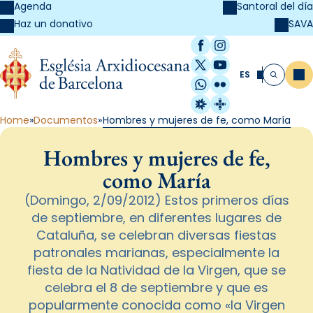
Agenda
Santoral del día
SAVA
Haz un donativo
Facebook
Instagram
X / Twitter
YouTube
ES
Me
Buscar
WhatsApp
Flickr
Radio Estel
Catalunya Cristi
Home
Documentos
Hombres y mujeres de fe, como María
Hombres y mujeres de fe,
como María
(Domingo, 2/09/2012) Estos primeros días
de septiembre, en diferentes lugares de
Cataluña, se celebran diversas fiestas
patronales marianas, especialmente la
fiesta de la Natividad de la Virgen, que se
celebra el 8 de septiembre y que es
popularmente conocida como «la Virgen