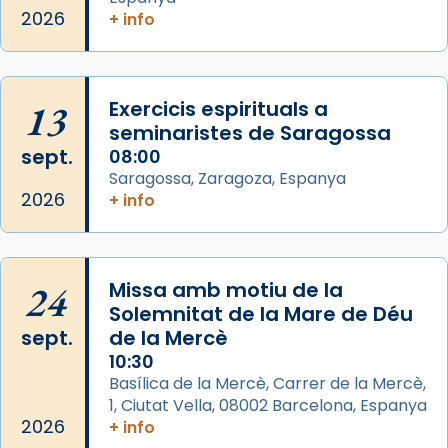
del Sant Pare Lleó XIV a Barcelona, i als
2026
+ info
col·laboradors, a la Catedral de Barcelona.
L’arquebisbe de Barcelona, el cardenal Joan
Josep Omella, ha presidit la missa i l’ha
13
Exercicis espirituals a
concelebrat el bisbe auxiliar de Barcelona,
seminaristes de Saragossa
Mons. David Abadías.
sept.
08:00
Saragossa, Zaragoza, Espanya
📸 Dr. G. Simón
2026
+ info
Foto
View on Facebook
·
Share
24
Missa amb motiu de la
Arquebisbat de Barcelona
Solemnitat de la Mare de Déu
2 weeks ago
sept.
de la Mercè
Memòria de les santes Juliana i
10:30
Semproniana, verges i màrtirs.
Basílica de la Mercè, Carrer de la Mercè,
1, Ciutat Vella, 08002 Barcelona, Espanya
Acompanyant la història de sant Cugat, a
2026
+ info
partir de l’Edat Mitjana sorgeix la tradició