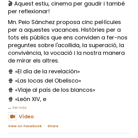
🎬 Aquest estiu, cinema per gaudir i també
per reflexionar!
Mn. Peio Sánchez proposa cinc pel·lícules
per a aquestes vacances. Històries per a
tots els públics que ens conviden a fer-nos
preguntes sobre l'acollida, la superació, la
convivència, la vocació i la nostra manera
de mirar els altres.
🍿 «El día de la revelación»
🍿 «Las locas del Obelisco»
🍿 «Viaje al país de los blancos»
🍿 «León XIV, e
...
Ver más
Vídeo
View on Facebook
·
Share