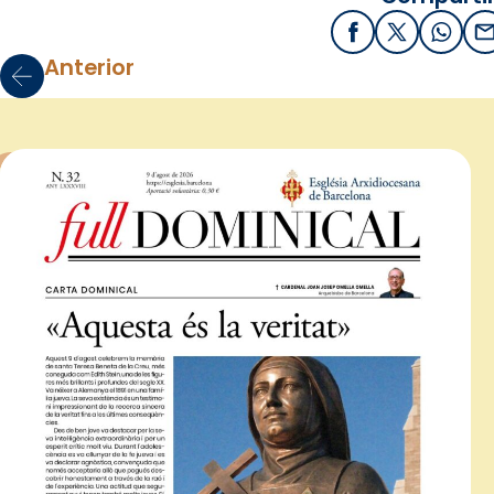
Facebook
X / Twitter
What
E
Anterior