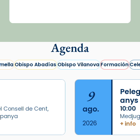
Agenda
mella
Obispo Abadías
Obispo Vilanova
Formación
Cel
9
Peleg
anys
ago.
10:00
l Consell de Cent,
Espanya
Medjugo
2026
+ info
/2026-