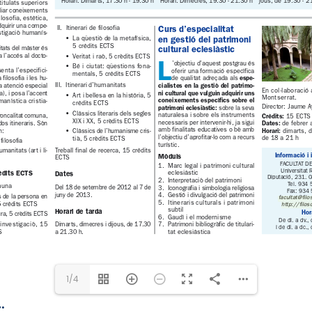
secretaria@iscreb.org
secretaria_virtual@iscre
 - 
www.jesuites.net/centre
-
facultat@fi
http://fil
www.teologia-catalunya.cat
1/4
: