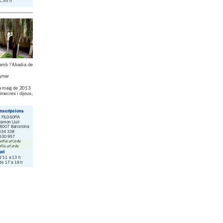
b.org
www.iscreb.org
 - 
losofia.url.edu
osofia.url.edu