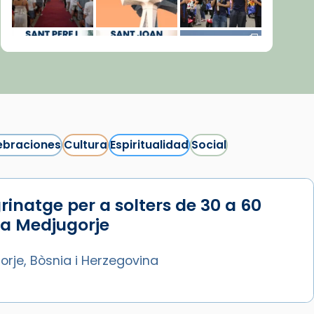
ebraciones
Cultura
Espiritualidad
Social
rinatge per a solters de 30 a 60
Síguenos en Instagram
 a Medjugorje
Cargar más...
rje, Bòsnia i Herzegovina