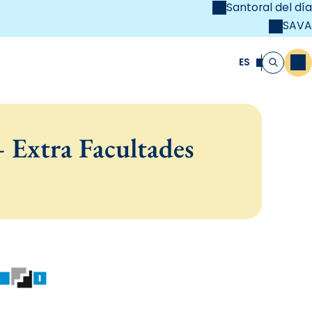
Santoral del día
SAVA
el
unya Cristiana
ES
M
Buscar
 Extra Facultades