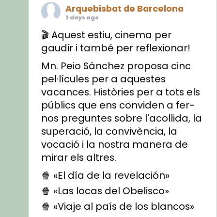
Arquebisbat de Barcelona
2 days ago
🎬 Aquest estiu, cinema per
gaudir i també per reflexionar!
Mn. Peio Sánchez proposa cinc
pel·lícules per a aquestes
vacances. Històries per a tots els
públics que ens conviden a fer-
nos preguntes sobre l'acollida, la
superació, la convivència, la
vocació i la nostra manera de
mirar els altres.
🍿 «El día de la revelación»
🍿 «Las locas del Obelisco»
🍿 «Viaje al país de los blancos»