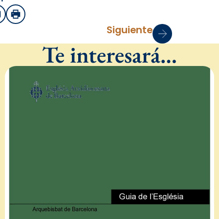
sApp
mail
Imprimir
Siguiente
Te interesará…