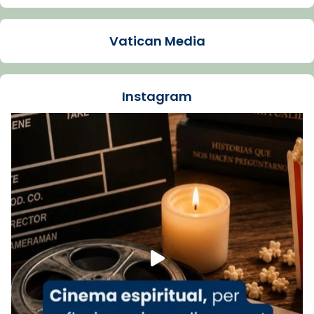
Arquebisbat de Barcelona
1 week ago
Vatican Media
La Carmina va patir depressió. Fa gairebé
dos mesos, a l'Estadi Lluís Companys, la
jove va fer arribar el seu testimoni al papa
Instagram
Lleó XIV.
Recupera l'entrevista comp
Vatican
tican News 👇
News
www.vaticannews.va/es/iglesia/news/2026-
07/carmina-historia-depresion-papa-viaje-
espana-testimoni...
Foto
View on Facebook
·
Share
Arquebisbat de Barcelona
1 week ago