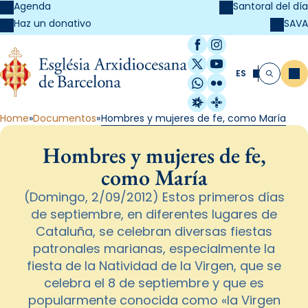
Agenda
Santoral del día
SAVA
Haz un donativo
Facebook
Instagram
X / Twitter
YouTube
ES
Me
Buscar
WhatsApp
Flickr
Radio Estel
Catalunya Cristi
Home
Documentos
Hombres y mujeres de fe, como María
Hombres y mujeres de fe,
como María
(Domingo, 2/09/2012) Estos primeros días
de septiembre, en diferentes lugares de
Cataluña, se celebran diversas fiestas
patronales marianas, especialmente la
fiesta de la Natividad de la Virgen, que se
celebra el 8 de septiembre y que es
popularmente conocida como «la Virgen