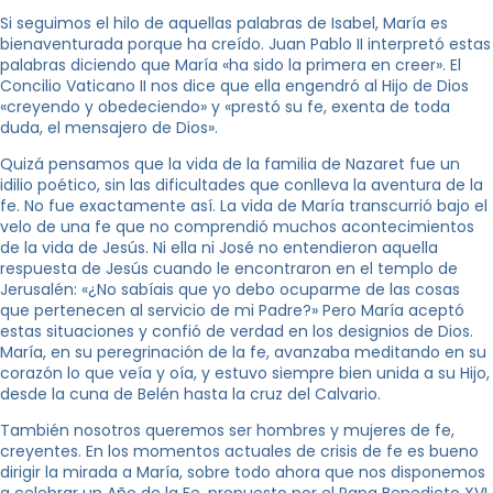
Si seguimos el hilo de aquellas palabras de Isabel, María es
bienaventurada porque ha creído. Juan Pablo II interpretó estas
palabras diciendo que María «ha sido la primera en creer». El
Concilio Vaticano II nos dice que ella engendró al Hijo de Dios
«creyendo y obedeciendo» y «prestó su fe, exenta de toda
duda, el mensajero de Dios».
Quizá pensamos que la vida de la familia de Nazaret fue un
idilio poético, sin las dificultades que conlleva la aventura de la
fe. No fue exactamente así. La vida de María transcurrió bajo el
velo de una fe que no comprendió muchos acontecimientos
de la vida de Jesús. Ni ella ni José no entendieron aquella
respuesta de Jesús cuando le encontraron en el templo de
Jerusalén: «¿No sabíais que yo debo ocuparme de las cosas
que pertenecen al servicio de mi Padre?» Pero María aceptó
estas situaciones y confió de verdad en los designios de Dios.
María, en su peregrinación de la fe, avanzaba meditando en su
corazón lo que veía y oía, y estuvo siempre bien unida a su Hijo,
desde la cuna de Belén hasta la cruz del Calvario.
También nosotros queremos ser hombres y mujeres de fe,
creyentes. En los momentos actuales de crisis de fe es bueno
dirigir la mirada a María, sobre todo ahora que nos disponemos
a celebrar un Año de la Fe, propuesto por el Papa Benedicto XVI