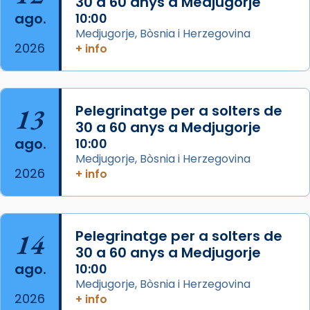
30 a 60 anys a Medjugorje
que les santes Juliana (“relatiu a Júlia”) i
ago.
10:00
Semproniana (“relatiu a Semprònia =
Medjugorje, Bòsnia i Herzegovina
eterna”) són deixebles seves. I l’any 1667, el
2026
+ info
frare Joan Gaspar Roig, afirma en una obra
que les santes són filles de l’antiga Iluro.
Mataró en reivindicarà les relíq
13
Pelegrinatge per a solters de
...
Ver más
30 a 60 anys a Medjugorje
Foto
ago.
10:00
Medjugorje, Bòsnia i Herzegovina
View on Facebook
·
Share
2026
+ info
14
Pelegrinatge per a solters de
30 a 60 anys a Medjugorje
ago.
10:00
Medjugorje, Bòsnia i Herzegovina
2026
+ info