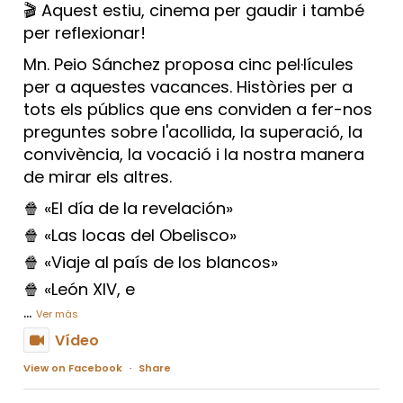
🎬 Aquest estiu, cinema per gaudir i també
per reflexionar!
Mn. Peio Sánchez proposa cinc pel·lícules
per a aquestes vacances. Històries per a
tots els públics que ens conviden a fer-nos
preguntes sobre l'acollida, la superació, la
convivència, la vocació i la nostra manera
de mirar els altres.
🍿 «El día de la revelación»
🍿 «Las locas del Obelisco»
🍿 «Viaje al país de los blancos»
🍿 «León XIV, e
...
Ver más
Vídeo
View on Facebook
·
Share