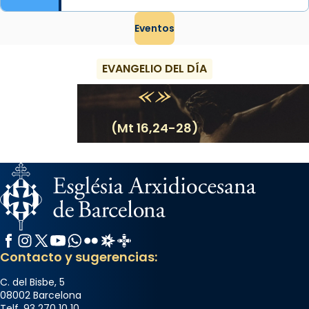
Eventos
EVANGELIO DEL DÍA
(Mt 16,24-28)
Facebook
Instagram
X / Twitter
YouTube
WhatsApp
Flickr
Radio Estel
Catalunya Cristiana
Contacto y sugerencias:
C. del Bisbe, 5
08002 Barcelona
Telf. 93 270 10 10