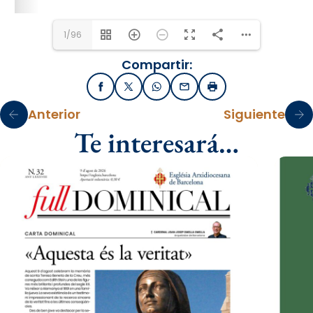
1/96
Compartir:
Facebook
X / Twitter
WhatsApp
Email
Imprimir
Anterior
Siguiente
Te interesará…