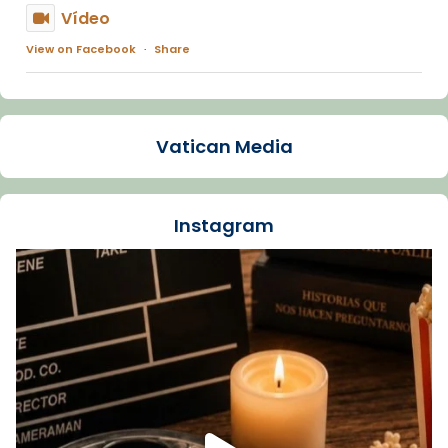
Vídeo
View on Facebook
·
Share
Arquebisbat de Barcelona
1 week ago
Vatican Media
La Carmina va patir depressió. Fa gairebé
dos mesos, a l'Estadi Lluís Companys, la
jove va fer arribar el seu testimoni al papa
Instagram
Lleó XIV.
Recupera l'entrevista comp
Vatican
tican News 👇
News
www.vaticannews.va/es/iglesia/news/2026-
07/carmina-historia-depresion-papa-viaje-
espana-testimoni...
Foto
View on Facebook
·
Share