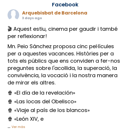
Facebook
Arquebisbat de Barcelona
3 days ago
🎬 Aquest estiu, cinema per gaudir i també
per reflexionar!
Mn. Peio Sánchez proposa cinc pel·lícules
per a aquestes vacances. Històries per a
tots els públics que ens conviden a fer-nos
preguntes sobre l'acollida, la superació, la
convivència, la vocació i la nostra manera
de mirar els altres.
🍿 «El día de la revelación»
🍿 «Las locas del Obelisco»
🍿 «Viaje al país de los blancos»
🍿 «León XIV, e
...
Ver más