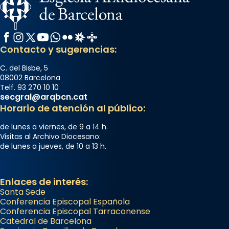
Facebook
Instagram
X / Twitter
YouTube
WhatsApp
Flickr
Radio Estel
Catalunya Cristiana
Contacto y sugerencias:
C. del Bisbe, 5
08002 Barcelona
Telf. 93 270 10 10
secgral@arqbcn.cat
Horario de atención al público:
de lunes a viernes, de 9 a 14 h.
Visitas al Archivo Diocesano:
de lunes a jueves, de 10 a 13 h.
Enlaces de interés:
Santa Sede
Conferencia Episcopal Española
Conferencia Episcopal Tarraconense
Catedral de Barcelona