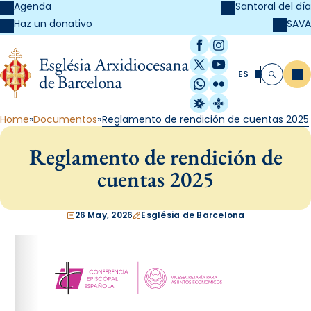
Agenda
Santoral del día
SAVA
Haz un donativo
Facebook
Instagram
X / Twitter
YouTube
ES
Me
Buscar
WhatsApp
Flickr
Radio Estel
Catalunya Cristi
Home
Documentos
Reglamento de rendición de cuentas 2025
Reglamento de rendición de
cuentas 2025
26 May, 2026
Església de Barcelona