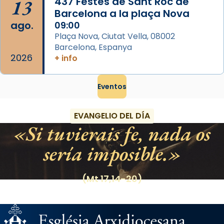
13
437 Festes de Sant Roc de
Barcelona a la plaça Nova
ago.
09:00
Plaça Nova, Ciutat Vella, 08002
Barcelona, Espanya
2026
+ info
Eventos
EVANGELIO DEL DÍA
Si tuvierais fe, nada os
sería imposible.
(Mt 17,14-20)