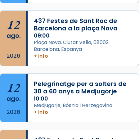
Semproniana, verges i màrtirs.
Acompanyant la història de sant Cugat, a
12
437 Festes de Sant Roc de
partir de l’Edat Mitjana sorgeix la tradició
Barcelona a la plaça Nova
que les santes Juliana (“relatiu a Júlia”) i
ago.
09:00
Semproniana (“relatiu a Semprònia =
Plaça Nova, Ciutat Vella, 08002
eterna”) són deixebles seves. I l’any 1667, el
Barcelona, Espanya
2026
frare Joan Gaspar Roig, afirma en una obra
+ info
que les santes són filles de l’antiga Iluro.
Mataró en reivindicarà les relíq
...
Ver más
12
Pelegrinatge per a solters de
Foto
30 a 60 anys a Medjugorje
ago.
10:00
View on Facebook
·
Share
Medjugorje, Bòsnia i Herzegovina
2026
+ info