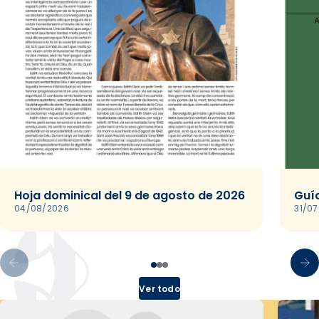
Hoja dominical del 9 de agosto de 2026
Guía
04/08/2026
31/0
Ver todo