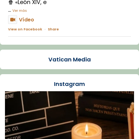
🍿 «León XIV, e
...
Ver más
Vídeo
View on Facebook
·
Share
Arquebisbat de Barcelona
2 weeks ago
Vatican Media
La Carmina va patir depressió. Fa gairebé
dos mesos, a l'Estadi Lluís Companys, la
jove va fer arribar el seu testimoni al papa
Instagram
Lleó XIV.
Recupera l'entrevista comp
Vatican
tican News 👇
News
www.vaticannews.va/es/iglesia/news/2026-
07/carmina-historia-depresion-papa-viaje-
espana-testimoni...