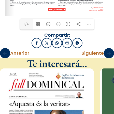
1/4
Compartir:
Facebook
X / Twitter
WhatsApp
Email
Imprimir
Anterior
Siguiente
Te interesará…