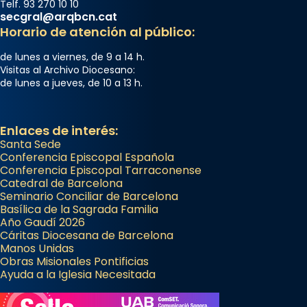
Telf. 93 270 10 10
2 weeks ago
secgral@arqbcn.cat
Memòria de les santes Juliana i
Horario de atención al público:
Semproniana, verges i màrtirs.
de lunes a viernes, de 9 a 14 h.
Acompanyant la història de sant Cugat, a
Visitas al Archivo Diocesano:
de lunes a jueves, de 10 a 13 h.
partir de l’Edat Mitjana sorgeix la tradició
que les santes Juliana (“relatiu a Júlia”) i
Semproniana (“relatiu a Semprònia =
Enlaces de interés:
eterna”) són deixebles seves. I l’any 1667, el
Santa Sede
frare Joan Gaspar Roig, afirma en una obra
Conferencia Episcopal Española
Conferencia Episcopal Tarraconense
que les santes són filles de l’antiga Iluro.
Catedral de Barcelona
Mataró en reivindicarà les relíq
Seminario Conciliar de Barcelona
...
Basílica de la Sagrada Familia
Ver más
Año Gaudí 2026
Foto
Cáritas Diocesana de Barcelona
Manos Unidas
View on Facebook
·
Share
Obras Misionales Pontificias
Ayuda a la Iglesia Necesitada