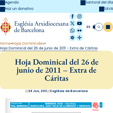
Agenda
Santoral del día
SAVA
Haz un donativo
Facebook
Instagram
X / Twitter
YouTube
ES
Me
Buscar
WhatsApp
Flickr
Radio Estel
Catalunya Cristi
Home
Hojas Dominicales
Hoja Dominical del 26 de junio de 2011 – Extra de Cáritas
Hoja Dominical del 26 de
junio de 2011 – Extra de
Cáritas
24 Jun, 2011
Església de Barcelona