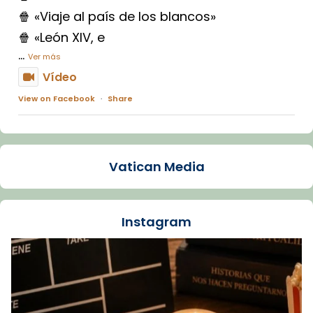
🍿 «Viaje al país de los blancos»
🍿 «León XIV, e
...
Ver más
Vídeo
View on Facebook
·
Share
Arquebisbat de Barcelona
1 week ago
Vatican Media
La Carmina va patir depressió. Fa gairebé
dos mesos, a l'Estadi Lluís Companys, la
jove va fer arribar el seu testimoni al papa
Instagram
Lleó XIV.
Recupera l'entrevista comp
Vatican
tican News 👇
News
www.vaticannews.va/es/iglesia/news/2026-