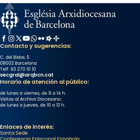
Facebook
Instagram
X / Twitter
YouTube
WhatsApp
Flickr
Radio Estel
Catalunya Cristiana
Contacto y sugerencias:
C. del Bisbe, 5
08002 Barcelona
Telf. 93 270 10 10
secgral@arqbcn.cat
Horario de atención al público:
de lunes a viernes, de 9 a 14 h.
Visitas al Archivo Diocesano:
de lunes a jueves, de 10 a 13 h.
Enlaces de interés:
Santa Sede
Conferencia Episcopal Española