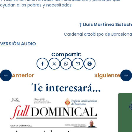
ayudan a los pobres y necesitados.
†
Lluís Martínez Sistach
Cardenal arzobispo de Barcelona
VERSIÓN AUDIO
Compartir:
Facebook
X / Twitter
WhatsApp
Email
Imprimir
Anterior
Siguiente
Te interesará…