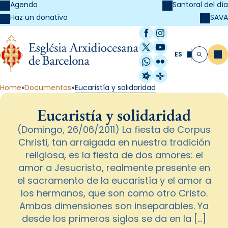
Agenda
Santoral del día
SAVA
Haz un donativo
Facebook
Instagram
X / Twitter
YouTube
ES
Me
Buscar
WhatsApp
Flickr
Radio Estel
Catalunya Cristi
Home
Documentos
Eucaristía y solidaridad
Eucaristía y solidaridad
(Domingo, 26/06/2011) La fiesta de Corpus
Christi, tan arraigada en nuestra tradición
religiosa, es la fiesta de dos amores: el
amor a Jesucristo, realmente presente en
el sacramento de la eucaristía y el amor a
los hermanos, que son como otro Cristo.
Ambas dimensiones son inseparables. Ya
desde los primeros siglos se da en la […]