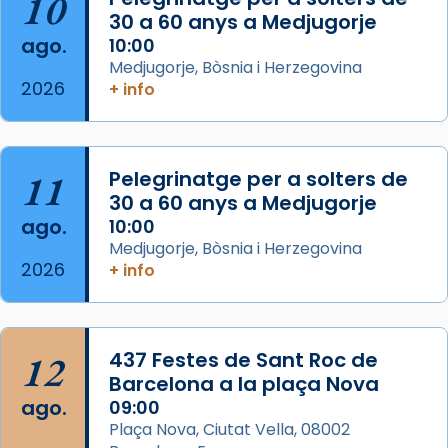
10
30 a 60 anys a Medjugorje
Arquebisbat de Barcelona
ago.
10:00
2 weeks ago
Medjugorje, Bòsnia i Herzegovina
2026
Memòria de les santes Juliana i
+ info
Semproniana, verges i màrtirs.
Acompanyant la història de sant Cugat, a
partir de l’Edat Mitjana sorgeix la tradició
11
Pelegrinatge per a solters de
que les santes Juliana (“relatiu a Júlia”) i
30 a 60 anys a Medjugorje
Semproniana (“relatiu a Semprònia =
ago.
10:00
eterna”) són deixebles seves. I l’any 1667, el
Medjugorje, Bòsnia i Herzegovina
2026
+ info
frare Joan Gaspar Roig, afirma en una obra
que les santes són filles de l’antiga Iluro.
Mataró en reivindicarà les relíq
...
Ver más
12
437 Festes de Sant Roc de
Foto
Barcelona a la plaça Nova
ago.
09:00
View on Facebook
·
Share
Plaça Nova, Ciutat Vella, 08002