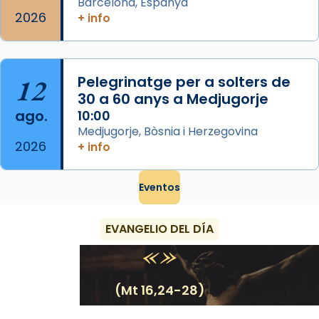
Barcelona, Espanya
2026
+ info
12
Pelegrinatge per a solters de
30 a 60 anys a Medjugorje
ago.
10:00
Medjugorje, Bòsnia i Herzegovina
2026
+ info
Eventos
EVANGELIO DEL DÍA
(Mt 16,24-28)