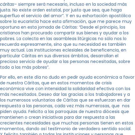
cáritas
– siempre será necesario, incluso en la sociedad más
justa. No existe orden estatal, por justo que sea, que haga
superfluo el servicio del amor”. Y en su exhortación apostólica
sobre la eucaristía hace esta afirmación, que me parece muy
oportuna en esta jornada de Cáritas: “Desde el principio, los
cristianos han procurado compartir sus bienes y ayudar a los
pobres. La colecta en las asambleas litúrgicas no sólo nos lo
recuerda expresamente, sino que su necesidad es también
muy actual. Las instituciones eclesiales de beneficencia, en
particular Cáritas en sus diversos ámbitos, desarrollan el
precioso servicio de ayudar a las personas necesitadas, sobre
todo a las más pobres”.
Por ello, en este día no dudo en pedir ayuda económica a favor
de nuestra Cáritas, que en estos momentos de crisis
económica vive con intensidad la solidaridad efectiva con los
más necesitados. Deseo dar las gracias a los trabajadores y a
los numerosos voluntarios de Cáritas que se esfuerzan en dar
respuesta a las personas, cada vez más numerosas, que nos
piden ayuda. Felicito a las parroquias de nuestra diócesis que
mantienen o crean iniciativas para dar respuesta a las
crecientes necesidades que muchas personas tienen en estos
momentos, dando así testimonio de verdadero sentido social.
Y felicito también a todas las instituciones y personas que