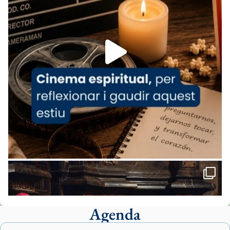
07/carmina-historia-depresion-papa-viaje-
espana-testimoni...
Foto
View on Facebook
·
Share
Arquebisbat de Barcelona
1 week ago
«Avui les santes Juliana i Semproniana ens
ajuden a alçar la mirada»
Mons. Sergi Gordo, bisbe de Tortosa, ha
presidit aquest 27 de juliol la missa de Les
Santes de Mataró.
🔗
tinyurl.com/cvu5jmbk
📸 J. Merino
Agenda
Foto
View on Facebook
·
Share