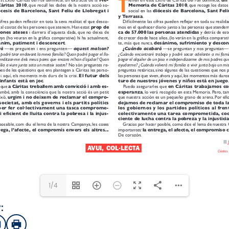
1/4
:
sApp
mail
Imprimir