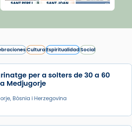
ebraciones
Cultura
Espiritualidad
Social
rinatge per a solters de 30 a 60
Síguenos en Instagram
 a Medjugorje
Cargar más...
rje, Bòsnia i Herzegovina