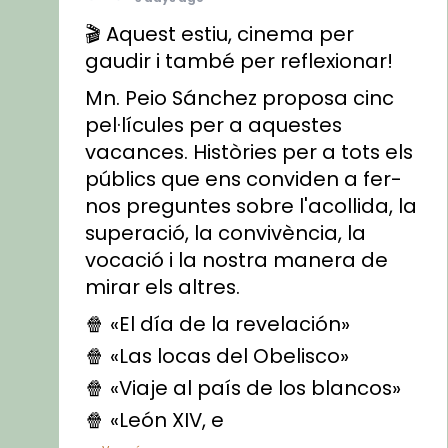
🎬 Aquest estiu, cinema per
gaudir i també per reflexionar!
Mn. Peio Sánchez proposa cinc
pel·lícules per a aquestes
vacances. Històries per a tots els
públics que ens conviden a fer-
nos preguntes sobre l'acollida, la
superació, la convivència, la
vocació i la nostra manera de
mirar els altres.
🍿 «El día de la revelación»
🍿 «Las locas del Obelisco»
🍿 «Viaje al país de los blancos»
🍿 «León XIV, e
...