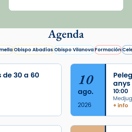
Agenda
mella
Obispo Abadías
Obispo Vilanova
Formación
Cel
s de 30 a 60
10
Peleg
anys
ago.
10:00
Medjugo
2026
+ info
/2026-