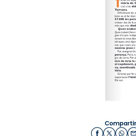
Compartir
Facebook
X / Twitter
What
E