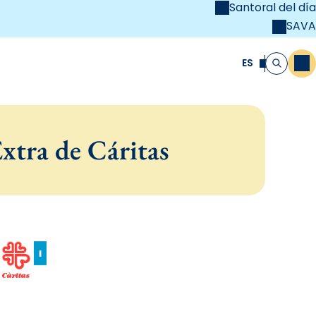
Santoral del día
SAVA
el
unya Cristiana
ES
M
Buscar
xtra de Cáritas