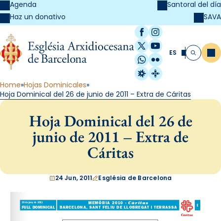
Agenda
Santoral del día
SAVA
Haz un donativo
Facebook
Instagram
X / Twitter
YouTube
ES
Me
Buscar
WhatsApp
Flickr
Radio Estel
Catalunya Cristi
Home
Hojas Dominicales
Hoja Dominical del 26 de junio de 2011 – Extra de Cáritas
Hoja Dominical del 26 de
junio de 2011 – Extra de
Cáritas
24 Jun, 2011
Església de Barcelona