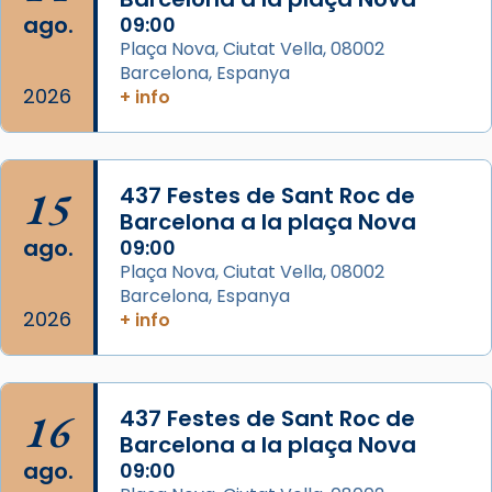
2 weeks ago
ago.
09:00
Memòria de les santes Juliana i
Plaça Nova, Ciutat Vella, 08002
Semproniana, verges i màrtirs.
Barcelona, Espanya
2026
+ info
Acompanyant la història de sant Cugat, a
partir de l’Edat Mitjana sorgeix la tradició
que les santes Juliana (“relatiu a Júlia”) i
15
Semproniana (“relatiu a Semprònia =
437 Festes de Sant Roc de
Barcelona a la plaça Nova
eterna”) són deixebles seves. I l’any 1667, el
ago.
09:00
frare Joan Gaspar Roig, afirma en una obra
Plaça Nova, Ciutat Vella, 08002
que les santes són filles de l’antiga Iluro.
Barcelona, Espanya
Mataró en reivindicarà les relíq
2026
+ info
...
Ver más
Foto
View on Facebook
·
Share
16
437 Festes de Sant Roc de
Barcelona a la plaça Nova
ago.
09:00