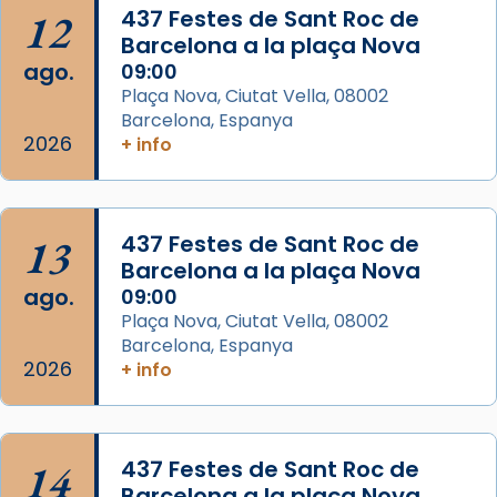
Arquebisbat de Barcelona
is at Catedral
12
437 Festes de Sant Roc de
de Barcelona.
Barcelona a la plaça Nova
2 weeks ago
ago.
09:00
Aquest dilluns, 27 de juliol, ha tingut lloc la
Plaça Nova, Ciutat Vella, 08002
missa d’acció de gràcies en agraïment al
Barcelona, Espanya
comitè organitzador de la visita apostòlica
2026
+ info
del Sant Pare Lleó XIV a Barcelona, i als
col·laboradors, a la Catedral de Barcelona.
L’arquebisbe de Barcelona, el cardenal Joan
13
437 Festes de Sant Roc de
Josep Omella, ha presidit la missa i l’ha
Barcelona a la plaça Nova
concelebrat el bisbe auxiliar de Barcelona,
ago.
09:00
Mons. David Abadías.
Plaça Nova, Ciutat Vella, 08002
Barcelona, Espanya
📸 Dr. G. Simón
2026
+ info
Foto
View on Facebook
·
Share
14
437 Festes de Sant Roc de
Arquebisbat de Barcelona
Barcelona a la plaça Nova