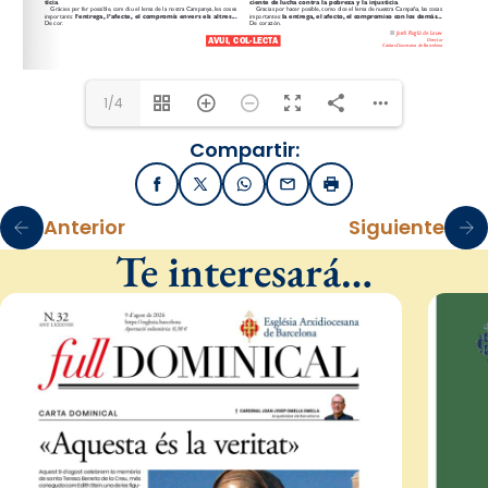
1/4
Compartir:
Facebook
X / Twitter
WhatsApp
Email
Imprimir
Anterior
Siguiente
Te interesará…