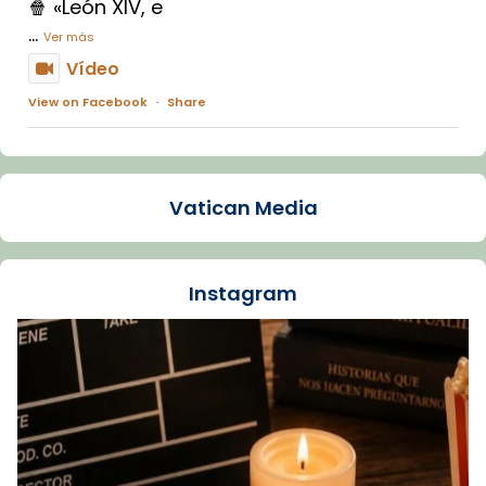
🍿 «León XIV, e
...
Ver más
Vídeo
View on Facebook
·
Share
Arquebisbat de Barcelona
2 weeks ago
Vatican Media
La Carmina va patir depressió. Fa gairebé
dos mesos, a l'Estadi Lluís Companys, la
jove va fer arribar el seu testimoni al papa
Instagram
Lleó XIV.
Recupera l'entrevista comp
Vatican
tican News 👇
News
www.vaticannews.va/es/iglesia/news/2026-
07/carmina-historia-depresion-papa-viaje-
espana-testimoni...