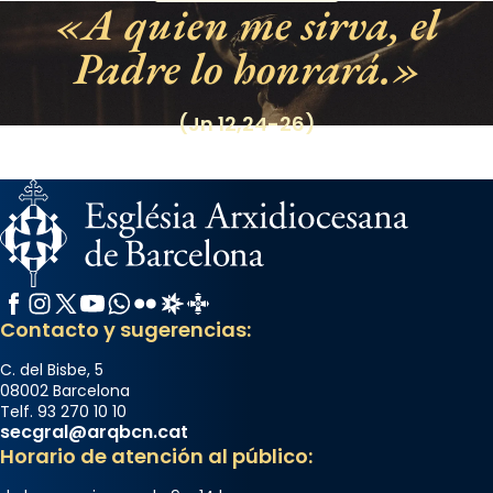
A quien me sirva, el
Padre lo honrará.
(Jn 12,24-26)
Facebook
Instagram
X / Twitter
YouTube
WhatsApp
Flickr
Radio Estel
Catalunya Cristiana
Contacto y sugerencias:
C. del Bisbe, 5
08002 Barcelona
Telf. 93 270 10 10
secgral@arqbcn.cat
Horario de atención al público: