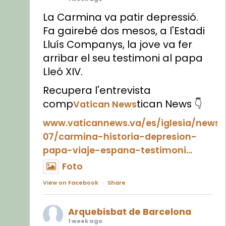
La Carmina va patir depressió.
Fa gairebé dos mesos, a l'Estadi
Lluís Companys, la jove va fer
arribar el seu testimoni al papa
Lleó XIV.
Recupera l'entrevista
comp
tican News 👇
Vatican News
www.vaticannews.va/es/iglesia/news
07/carmina-historia-depresion-
papa-viaje-espana-testimoni...
Foto
View on Facebook
·
Share
Arquebisbat de Barcelona
1 week ago