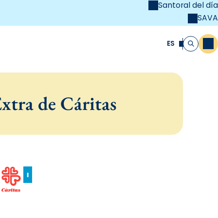
Santoral del día
SAVA
el
unya Cristiana
ES
M
Buscar
xtra de Cáritas