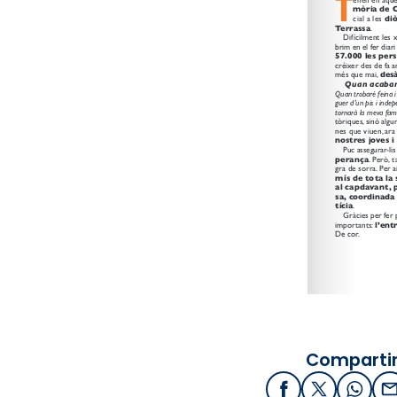
Compartir
Facebook
X / Twitter
What
E