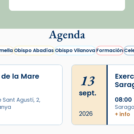
Agenda
mella
Obispo Abadías
Obispo Vilanova
Formación
Cel
i de la Mare
13
Exerc
Sara
sept.
08:00
 Sant Agustí, 2,
panya
Sarago
2026
+ info