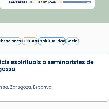
ebraciones
Cultura
Espiritualidad
Social
icis espirituals a seminaristes de
Síguenos en Instagram
gossa
Cargar más...
ssa, Zaragoza, Espanya