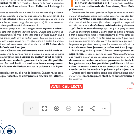
1/4
:
sApp
mail
Imprimir