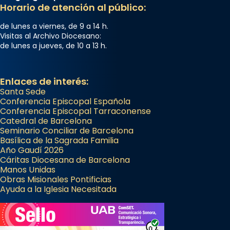
Horario de atención al público:
Segons el llibre dels Fets (12,2) fou el primer
apòstol màrtir, decapitat a Jerusalem per
de lunes a viernes, de 9 a 14 h.
Herodes Agripa (vers l'any 44).
Visitas al Archivo Diocesano:
de lunes a jueves, de 10 a 13 h.
Patró de Galícia, després de les invasions
musulmanes fou venerat com a patró dels
Regnes castellans i més tard de tota
Enlaces de interés:
Santa Sede
Espanya.
Conferencia Episcopal Española
El seu sepulcre a Compostela fou un g
Conferencia Episcopal Tarraconense
Catedral de Barcelona
...
Ver más
Seminario Conciliar de Barcelona
Foto
Basílica de la Sagrada Familia
Año Gaudí 2026
View on Facebook
·
Share
Cáritas Diocesana de Barcelona
Manos Unidas
Obras Misionales Pontificias
Ayuda a la Iglesia Necesitada