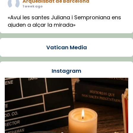
Arquebisbat de Barcelona
1 week ago
«Avui les santes Juliana i Semproniana ens
ajuden a alçar la mirada»
Mons. Sergi Gordo, bisbe de Tortosa, ha
presidit aquest 27 de juliol la missa de Les
Vatican Media
Santes de Mataró.
🔗
tinyurl.com/cvu5jmbk
📸 J. Merino
Instagram
Foto
View on Facebook
·
Share
Arquebisbat de Barcelona
is at Catedral
de Barcelona.
1 week ago
Aquest dilluns, 27 de juliol, ha tingut lloc la