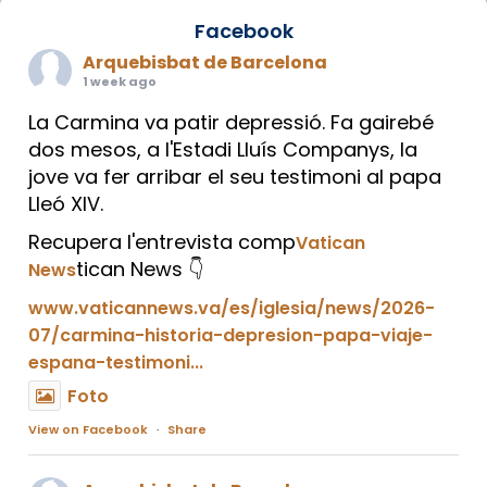
Facebook
Arquebisbat de Barcelona
1 week ago
La Carmina va patir depressió. Fa gairebé
dos mesos, a l'Estadi Lluís Companys, la
jove va fer arribar el seu testimoni al papa
Lleó XIV.
Recupera l'entrevista comp
Vatican
tican News 👇
News
www.vaticannews.va/es/iglesia/news/2026-
07/carmina-historia-depresion-papa-viaje-
espana-testimoni...
Foto
View on Facebook
·
Share