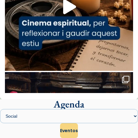
missa d’acció de gràcies en agraïment al
comitè organitzador de la visita apostòlica
del Sant Pare Lleó XIV a Barcelona, i als
col·laboradors, a la Catedral de Barcelona.
L’arquebisbe de Barcelona, el cardenal Joan
Josep Omella, ha presidit la missa i l’ha
concelebrat el bisbe auxiliar de Barcelona,
Mons. David Abadías.
📸 Dr. G. Simón
Foto
View on Facebook
·
Share
Agenda
Arquebisbat de Barcelona
1 week ago
Memòria de les santes Juliana i
Semproniana, verges i màrtirs.
Eventos