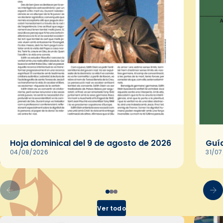
Hoja dominical del 9 de agosto de 2026
Guía
04/08/2026
31/0
Ver todo