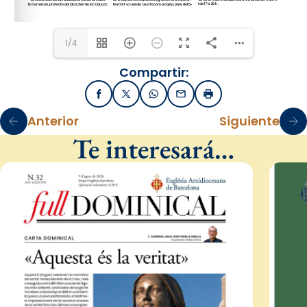
1/4
Compartir:
Facebook
X / Twitter
WhatsApp
Email
Imprimir
Anterior
Siguiente
Te interesará…