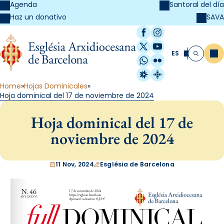
Agenda
Santoral del día
SAVA
Haz un donativo
Facebook
Instagram
X / Twitter
YouTube
ES
Me
Buscar
WhatsApp
Flickr
Radio Estel
Catalunya Cristi
Home
Hojas Dominicales
Hoja dominical del 17 de noviembre de 2024
Hoja dominical del 17 de
noviembre de 2024
11 Nov, 2024
Església de Barcelona