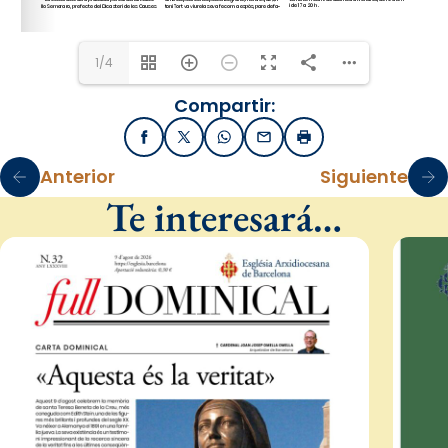
1/4
Compartir:
Facebook
X / Twitter
WhatsApp
Email
Imprimir
Anterior
Siguiente
Te interesará…