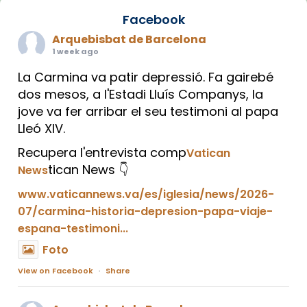
Facebook
Arquebisbat de Barcelona
1 week ago
La Carmina va patir depressió. Fa gairebé
dos mesos, a l'Estadi Lluís Companys, la
jove va fer arribar el seu testimoni al papa
Lleó XIV.
Recupera l'entrevista comp
Vatican
tican News 👇
News
www.vaticannews.va/es/iglesia/news/2026-
07/carmina-historia-depresion-papa-viaje-
espana-testimoni...
Foto
View on Facebook
·
Share