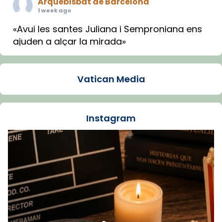
Arquebisbat de Barcelona
1 week ago
«Avui les santes Juliana i Semproniana ens
ajuden a alçar la mirada»
Mons. Sergi Gordo, bisbe de Tortosa, ha
presidit aquest 27 de juliol la missa de Les
Vatican Media
Santes de Mataró.
🔗
tinyurl.com/cvu5jmbk
📸 J. Merino
Instagram
Foto
View on Facebook
·
Share
Arquebisbat de Barcelona
is at Catedral
de Barcelona.
1 week ago
Aquest dilluns, 27 de juliol, ha tingut lloc la