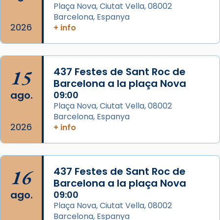
Plaça Nova, Ciutat Vella, 08002
Segons el llibre dels Fets (12,2) fou el primer
Barcelona, Espanya
apòstol màrtir, decapitat a Jerusalem per
2026
+ info
Herodes Agripa (vers l'any 44).
Patró de Galícia, després de les invasions
musulmanes fou venerat com a patró dels
15
437 Festes de Sant Roc de
Regnes castellans i més tard de tota
Barcelona a la plaça Nova
Espanya.
ago.
09:00
El seu sepulcre a Compostela fou un g
Plaça Nova, Ciutat Vella, 08002
Barcelona, Espanya
...
Ver más
2026
+ info
Foto
View on Facebook
·
Share
16
437 Festes de Sant Roc de
Barcelona a la plaça Nova
ago.
09:00
Plaça Nova, Ciutat Vella, 08002
Barcelona, Espanya