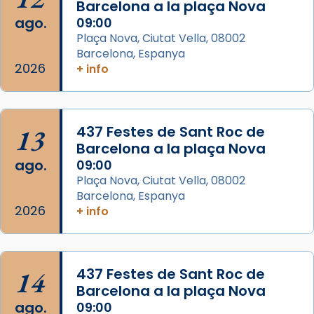
Barcelona a la plaça Nova
Acompanyant la història de sant Cugat, a
ago.
09:00
partir de l’Edat Mitjana sorgeix la tradició
Plaça Nova, Ciutat Vella, 08002
que les santes Juliana (“relatiu a Júlia”) i
Barcelona, Espanya
Semproniana (“relatiu a Semprònia =
2026
+ info
eterna”) són deixebles seves. I l’any 1667, el
frare Joan Gaspar Roig, afirma en una obra
que les santes són filles de l’antiga Iluro.
Mataró en reivindicarà les relíq
13
437 Festes de Sant Roc de
...
Barcelona a la plaça Nova
Ver más
ago.
09:00
Foto
Plaça Nova, Ciutat Vella, 08002
View on Facebook
·
Share
Barcelona, Espanya
2026
+ info
Arquebisbat de Barcelona
2 weeks ago
Jaume, fill de Zebedeu, és juntament amb el
14
437 Festes de Sant Roc de
seu germà Joan i Pere un dels que
Barcelona a la plaça Nova
acompanyava més de prop Jesús.
ago.
09:00