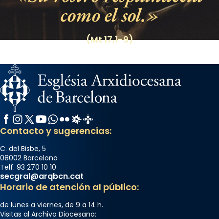
como el sol.
(Mt 17,1-9)
Facebook
Instagram
X / Twitter
YouTube
WhatsApp
Flickr
Radio Estel
Catalunya Cristiana
Contacto y sugerencias:
C. del Bisbe, 5
08002 Barcelona
Telf. 93 270 10 10
secgral@arqbcn.cat
Horario de atención al público:
de lunes a viernes, de 9 a 14 h.
Visitas al Archivo Diocesano: