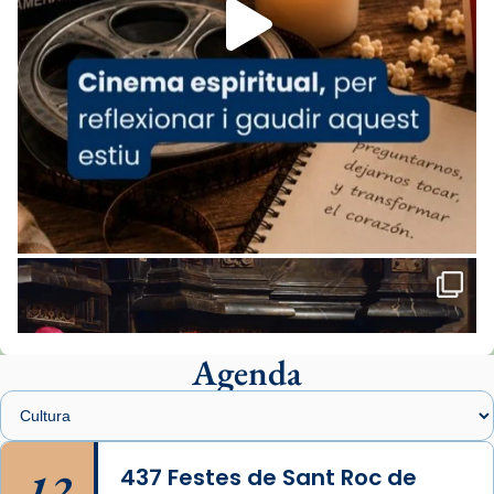
missa d’acció de gràcies en agraïment al
comitè organitzador de la visita apostòlica
del Sant Pare Lleó XIV a Barcelona, i als
col·laboradors, a la Catedral de Barcelona.
L’arquebisbe de Barcelona, el cardenal Joan
Josep Omella, ha presidit la missa i l’ha
concelebrat el bisbe auxiliar de Barcelona,
Mons. David Abadías.
📸 Dr. G. Simón
Foto
View on Facebook
·
Share
Agenda
Arquebisbat de Barcelona
1 week ago
Memòria de les santes Juliana i
Semproniana, verges i màrtirs.
12
437 Festes de Sant Roc de