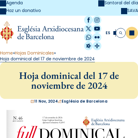
Agenda
Santoral del día
SAVA
Haz un donativo
Facebook
Instagram
X / Twitter
YouTube
ES
Me
Buscar
WhatsApp
Flickr
Radio Estel
Catalunya Cristi
Home
Hojas Dominicales
Hoja dominical del 17 de noviembre de 2024
Hoja dominical del 17 de
noviembre de 2024
11 Nov, 2024
Església de Barcelona