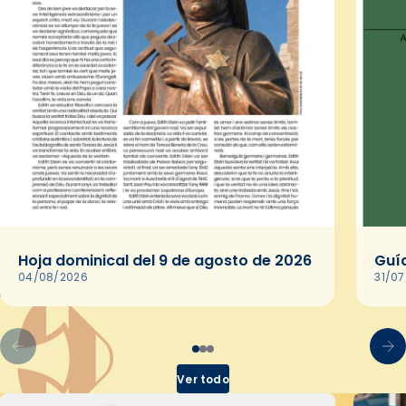
Hoja dominical del 9 de agosto de 2026
Guía
04/08/2026
31/0
Ver todo