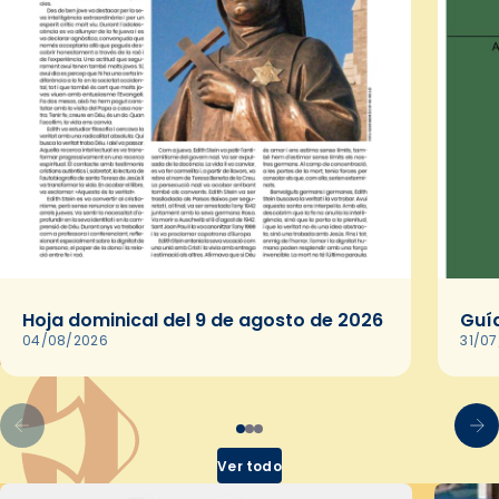
Hoja dominical del 9 de agosto de 2026
Guía
04/08/2026
31/0
Ver todo