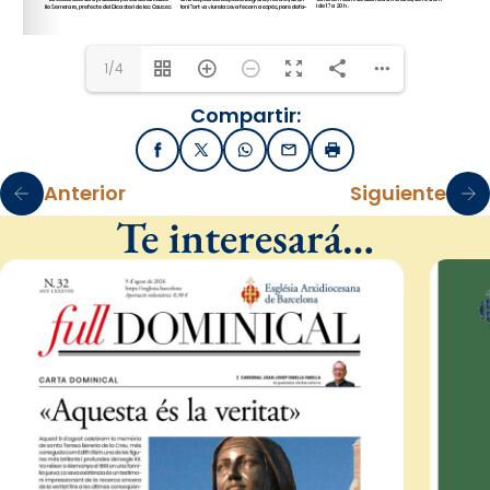
1/4
Compartir:
Facebook
X / Twitter
WhatsApp
Email
Imprimir
Anterior
Siguiente
Te interesará…