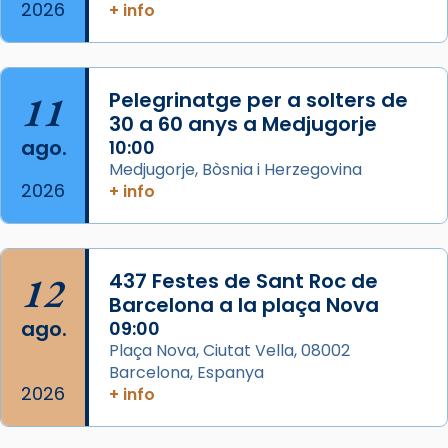
2026
+ info
Segons el llibre dels Fets (12,2) fou el primer
apòstol màrtir, decapitat a Jerusalem per
Herodes Agripa (vers l'any 44).
11
Pelegrinatge per a solters de
Patró de Galícia, després de les invasions
30 a 60 anys a Medjugorje
musulmanes fou venerat com a patró dels
ago.
10:00
Regnes castellans i més tard de tota
Medjugorje, Bòsnia i Herzegovina
Espanya.
2026
+ info
El seu sepulcre a Compostela fou un g
...
Ver más
Foto
12
437 Festes de Sant Roc de
Barcelona a la plaça Nova
View on Facebook
·
Share
ago.
09:00
Plaça Nova, Ciutat Vella, 08002
Barcelona, Espanya
2026
+ info