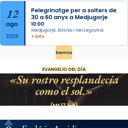
12
Pelegrinatge per a solters de
30 a 60 anys a Medjugorje
ago.
10:00
Medjugorje, Bòsnia i Herzegovina
2026
+ info
Eventos
EVANGELIO DEL DÍA
Su rostro resplandecía
como el sol.
(Mt 17,1-9)