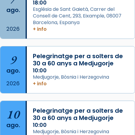
Acompanyant la història de sant Cugat, a
18:00
ago.
Església de Sant Gaietà, Carrer del
partir de l’Edat Mitjana sorgeix la tradició
Consell de Cent, 293, Eixample, 08007
que les santes Juliana (“relatiu a Júlia”) i
Barcelona, Espanya
Semproniana (“relatiu a Semprònia =
2026
+ info
eterna”) són deixebles seves. I l’any 1667, el
frare Joan Gaspar Roig, afirma en una obra
que les santes són filles de l’antiga Iluro.
Mataró en reivindicarà les relíq
9
Pelegrinatge per a solters de
...
30 a 60 anys a Medjugorje
Ver más
ago.
10:00
Foto
Medjugorje, Bòsnia i Herzegovina
View on Facebook
·
Share
2026
+ info
Arquebisbat de Barcelona
2 weeks ago
10
Pelegrinatge per a solters de
Jaume, fill de Zebedeu, és juntament amb el
30 a 60 anys a Medjugorje
seu germà Joan i Pere un dels que
ago.
10:00
acompanyava més de prop Jesús.
Medjugorje, Bòsnia i Herzegovina