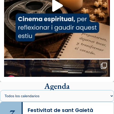
missa d’acció de gràcies en agraïment al
comitè organitzador de la visita apostòlica
del Sant Pare Lleó XIV a Barcelona, i als
col·laboradors, a la Catedral de Barcelona.
L’arquebisbe de Barcelona, el cardenal Joan
Josep Omella, ha presidit la missa i l’ha
concelebrat el bisbe auxiliar de Barcelona,
Mons. David Abadías.
📸 Dr. G. Simón
Foto
View on Facebook
·
Share
Agenda
Arquebisbat de Barcelona
1 week ago
Memòria de les santes Juliana i
Semproniana, verges i màrtirs.
7
Festivitat de sant Gaietà