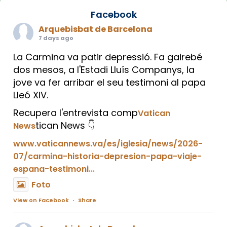
Facebook
Arquebisbat de Barcelona
7 days ago
La Carmina va patir depressió. Fa gairebé
dos mesos, a l'Estadi Lluís Companys, la
jove va fer arribar el seu testimoni al papa
Lleó XIV.
Recupera l'entrevista comp
Vatican
tican News 👇
News
www.vaticannews.va/es/iglesia/news/2026-
07/carmina-historia-depresion-papa-viaje-
espana-testimoni...
Foto
View on Facebook
·
Share