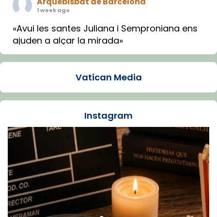
Arquebisbat de Barcelona
1 week ago
«Avui les santes Juliana i Semproniana ens
ajuden a alçar la mirada»
Mons. Sergi Gordo, bisbe de Tortosa, ha
presidit aquest 27 de juliol la missa de Les
Vatican Media
Santes de Mataró.
🔗
tinyurl.com/cvu5jmbk
📸 J. Merino
Instagram
Foto
View on Facebook
·
Share
Arquebisbat de Barcelona
is at Catedral
de Barcelona.
1 week ago
Aquest dilluns, 27 de juliol, ha tingut lloc la