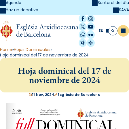
Agenda
Santoral del día
SAVA
Haz un donativo
Facebook
Instagram
X / Twitter
YouTube
ES
Me
Buscar
WhatsApp
Flickr
Radio Estel
Catalunya Cristi
Home
Hojas Dominicales
Hoja dominical del 17 de noviembre de 2024
Hoja dominical del 17 de
noviembre de 2024
11 Nov, 2024
Església de Barcelona