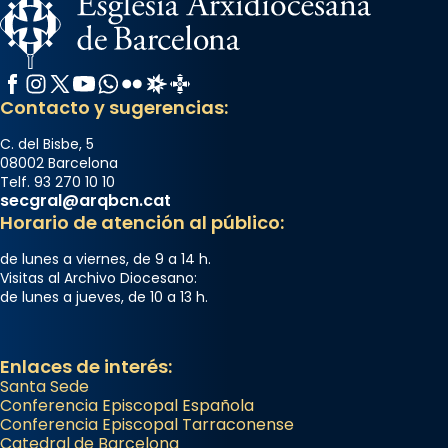
Facebook
Instagram
X / Twitter
YouTube
WhatsApp
Flickr
Radio Estel
Catalunya Cristiana
Contacto y sugerencias:
C. del Bisbe, 5
08002 Barcelona
Telf. 93 270 10 10
secgral@arqbcn.cat
Horario de atención al público:
de lunes a viernes, de 9 a 14 h.
Visitas al Archivo Diocesano:
de lunes a jueves, de 10 a 13 h.
Enlaces de interés:
Santa Sede
Conferencia Episcopal Española
Conferencia Episcopal Tarraconense
Catedral de Barcelona