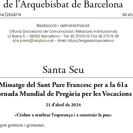
A/e: 
 – Web: https://esglesia.barcelona
press@arqbcn.cat