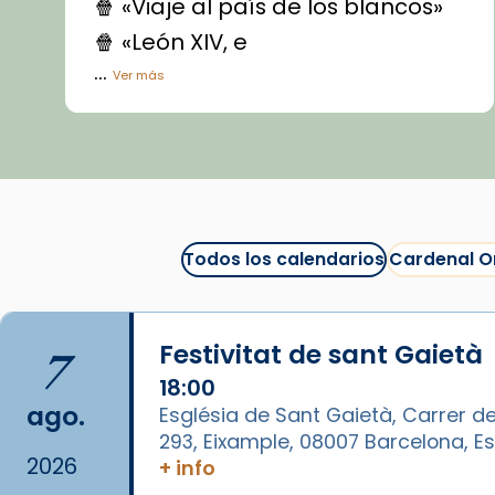
🍿 «Viaje al país de los blancos»
🍿 «León XIV, e
...
Ver más
Vídeo
View on Facebook
·
Share
Arquebisbat de Barcelona
1 week ago
Todos los calendarios
Cardenal O
La Carmina va patir depressió.
Fa gairebé dos mesos, a l'Estadi
Lluís Companys, la jove va fer
7
Festivitat de sant Gaietà
arribar el seu testimoni al papa
Lleó XIV.
18:00
ago.
Església de Sant Gaietà, Carrer de
Recupera l'entrevista
293, Eixample, 08007 Barcelona, 
comp
tican News 👇
Vatican News
2026
+ info