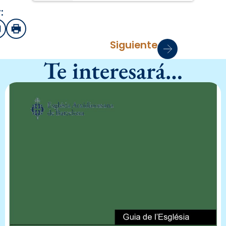
:
sApp
mail
Imprimir
Siguiente
Te interesará…