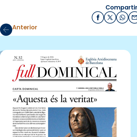
Compartir
Facebook
X / Twitter
What
E
Anterior