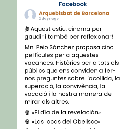
Facebook
Arquebisbat de Barcelona
2 days ago
🎬 Aquest estiu, cinema per
gaudir i també per reflexionar!
Mn. Peio Sánchez proposa cinc
pel·lícules per a aquestes
vacances. Històries per a tots els
públics que ens conviden a fer-
nos preguntes sobre l'acollida, la
superació, la convivència, la
vocació i la nostra manera de
mirar els altres.
🍿 «El día de la revelación»
🍿 «Las locas del Obelisco»