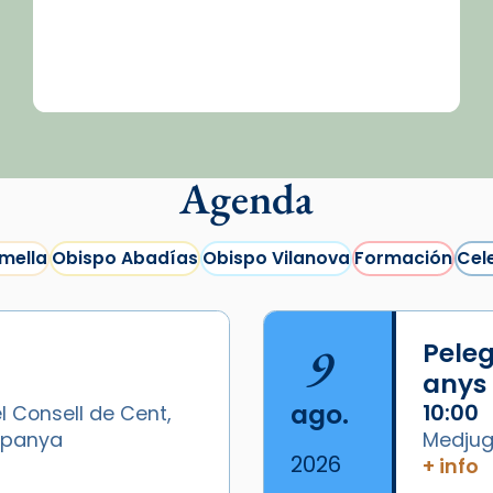
Agenda
mella
Obispo Abadías
Obispo Vilanova
Formación
Cel
9
Peleg
anys
ago.
10:00
l Consell de Cent,
Espanya
Medjugo
2026
+ info