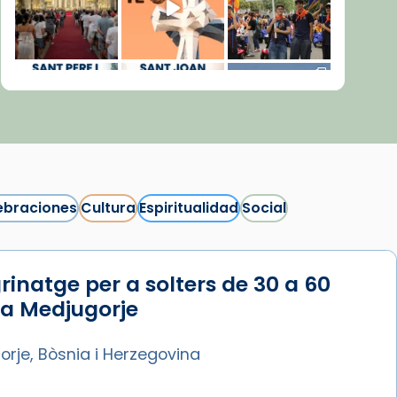
ebraciones
Cultura
Espiritualidad
Social
rinatge per a solters de 30 a 60
Síguenos en Instagram
 a Medjugorje
Cargar más...
rje, Bòsnia i Herzegovina