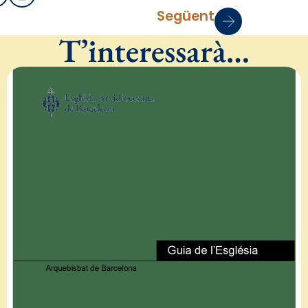
Següent
T’interessarà…