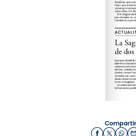
Compartir
Facebook
X / Twitter
What
E