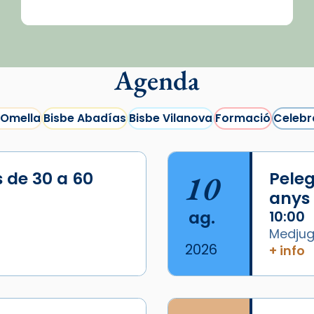
Agenda
 Omella
Bisbe Abadías
Bisbe Vilanova
Formació
Celebr
s de 30 a 60
10
Peleg
anys
ag.
10:00
Medjugo
2026
+ info