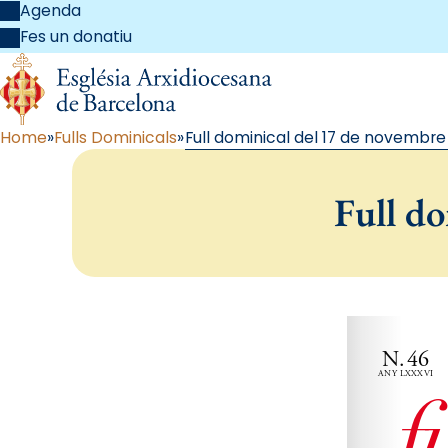
Agenda
Fes un donatiu
Home
Fulls Dominicals
Full dominical del 17 de novembre
Full d