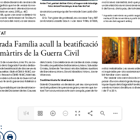
1/4
:
sApp
mail
Imprimir