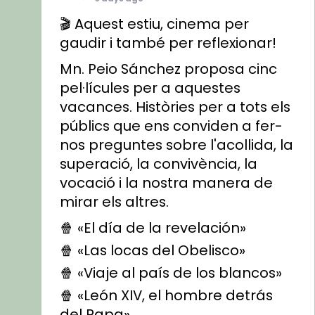
🎬 Aquest estiu, cinema per
gaudir i també per reflexionar!
Mn. Peio Sánchez proposa cinc
pel·lícules per a aquestes
vacances. Històries per a tots els
públics que ens conviden a fer-
nos preguntes sobre l'acollida, la
superació, la convivència, la
vocació i la nostra manera de
mirar els altres.
🍿 «El día de la revelación»
🍿 «Las locas del Obelisco»
🍿 «Viaje al país de los blancos»
🍿 «León XIV, el hombre detrás
del Papa»