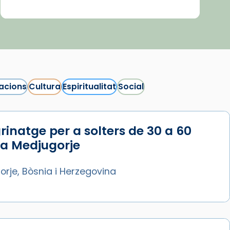
acions
Cultura
Espiritualitat
Social
rinatge per a solters de 30 a 60
 a Medjugorje
rje, Bòsnia i Herzegovina