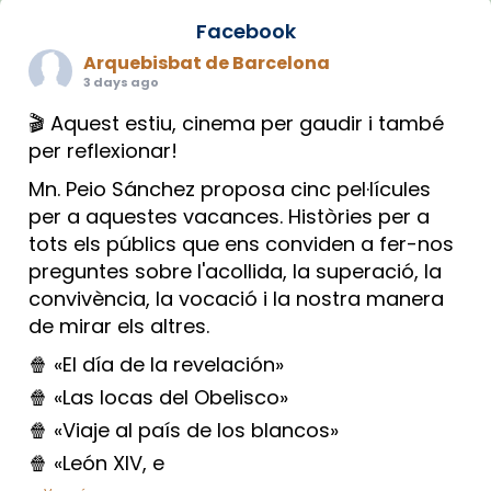
Facebook
Arquebisbat de Barcelona
3 days ago
🎬 Aquest estiu, cinema per gaudir i també
per reflexionar!
Mn. Peio Sánchez proposa cinc pel·lícules
per a aquestes vacances. Històries per a
tots els públics que ens conviden a fer-nos
preguntes sobre l'acollida, la superació, la
convivència, la vocació i la nostra manera
de mirar els altres.
🍿 «El día de la revelación»
🍿 «Las locas del Obelisco»
🍿 «Viaje al país de los blancos»
🍿 «León XIV, e
...