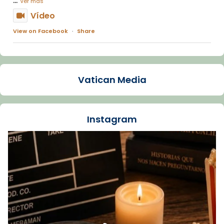
Ver más
Vídeo
View on Facebook
·
Share
Arquebisbat de Barcelona
1 week ago
Vatican Media
La Carmina va patir depressió. Fa gairebé
dos mesos, a l'Estadi Lluís Companys, la
jove va fer arribar el seu testimoni al papa
Instagram
Lleó XIV.
Recupera l'entrevista comp
Vatican
tican News 👇
News
www.vaticannews.va/es/iglesia/news/2026-
07/carmina-historia-depresion-papa-viaje-
espana-testimoni...
Foto