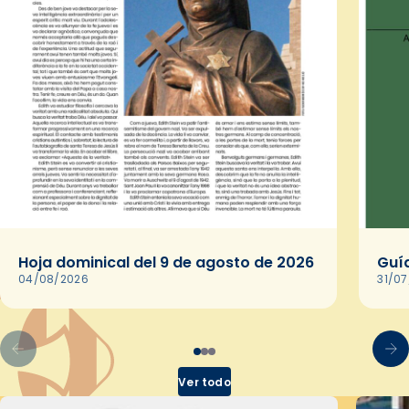
Hoja dominical del 9 de agosto de 2026
Guía
04/08/2026
31/0
Ver todo