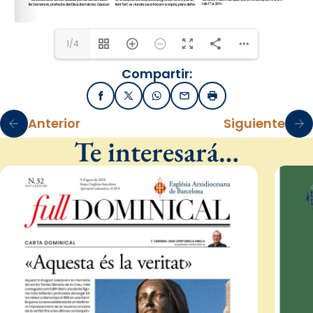
1/4
Compartir:
Facebook
X / Twitter
WhatsApp
Email
Imprimir
Anterior
Siguiente
Te interesará…