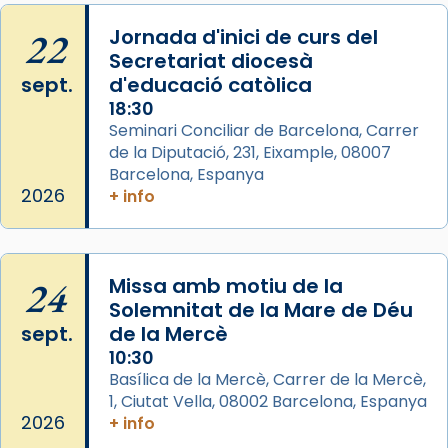
Memòria de les santes Juliana i
Semproniana, verges i màrtirs.
22
Jornada d'inici de curs del
Secretariat diocesà
Acompanyant la història de sant Cugat, a
sept.
d'educació catòlica
partir de l’Edat Mitjana sorgeix la tradició
18:30
que les santes Juliana (“relatiu a Júlia”) i
Seminari Conciliar de Barcelona, Carrer
Semproniana (“relatiu a Semprònia =
de la Diputació, 231, Eixample, 08007
eterna”) són deixebles seves. I l’any 1667, el
Barcelona, Espanya
frare Joan Gaspar Roig, afirma en una obra
2026
+ info
que les santes són filles de l’antiga Iluro.
Mataró en reivindicarà les relíq
...
Ver más
24
Missa amb motiu de la
Foto
Solemnitat de la Mare de Déu
sept.
de la Mercè
View on Facebook
·
Share
10:30
Basílica de la Mercè, Carrer de la Mercè,
1, Ciutat Vella, 08002 Barcelona, Espanya
2026
+ info