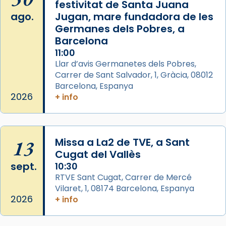
festivitat de Santa Juana
2 weeks ago
ago.
Jugan, mare fundadora de les
Aquest dilluns, 27 de juliol, ha tingut lloc la
Germanes dels Pobres, a
missa d’acció de gràcies en agraïment al
Barcelona
comitè organitzador de la visita apostòlica
11:00
del Sant Pare Lleó XIV a Barcelona, i als
Llar d’avis Germanetes dels Pobres,
col·laboradors, a la Catedral de Barcelona.
Carrer de Sant Salvador, 1, Gràcia, 08012
Barcelona, Espanya
L’arquebisbe de Barcelona, el cardenal Joan
2026
+ info
Josep Omella, ha presidit la missa i l’ha
concelebrat el bisbe auxiliar de Barcelona,
Mons. David Abadías.
13
Missa a La2 de TVE, a Sant
📸 Dr. G. Simón
Cugat del Vallès
Foto
sept.
10:30
View on Facebook
·
Share
RTVE Sant Cugat, Carrer de Mercé
Vilaret, 1, 08174 Barcelona, Espanya
2026
+ info
Arquebisbat de Barcelona
2 weeks ago