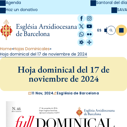
Agenda
Santoral del día
SAVA
Haz un donativo
Facebook
Instagram
X / Twitter
YouTube
ES
Me
Buscar
WhatsApp
Flickr
Radio Estel
Catalunya Cristi
Home
Hojas Dominicales
Hoja dominical del 17 de noviembre de 2024
Hoja dominical del 17 de
noviembre de 2024
11 Nov, 2024
Església de Barcelona