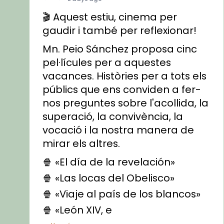
🎬 Aquest estiu, cinema per
gaudir i també per reflexionar!
Mn. Peio Sánchez proposa cinc
pel·lícules per a aquestes
vacances. Històries per a tots els
públics que ens conviden a fer-
nos preguntes sobre l'acollida, la
superació, la convivència, la
vocació i la nostra manera de
mirar els altres.
🍿 «El día de la revelación»
🍿 «Las locas del Obelisco»
🍿 «Viaje al país de los blancos»
🍿 «León XIV, e
...