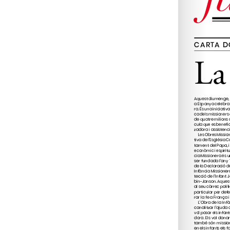
w
Social Cristià (