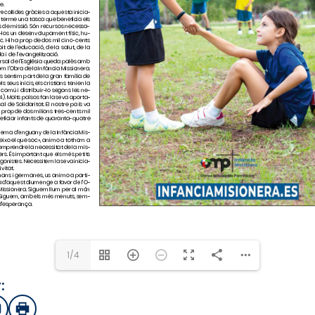
1/4
:
sApp
mail
Imprimir