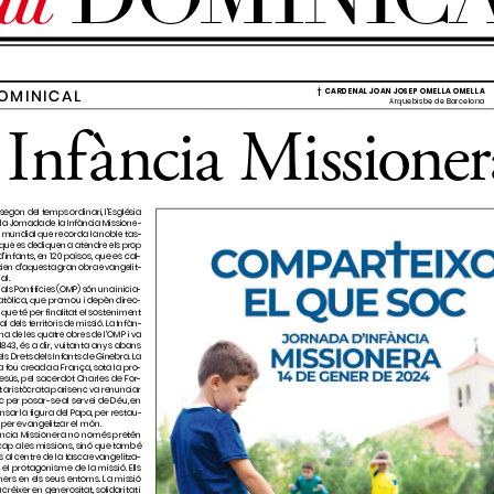
ww.elcorrent.cat
), un 