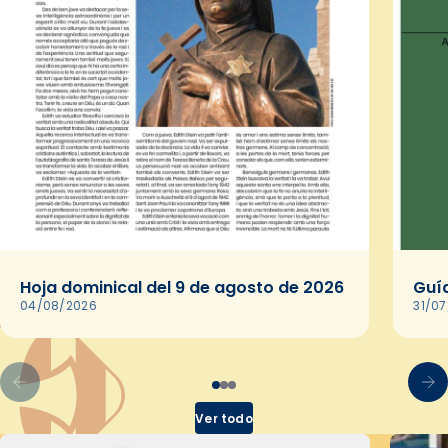
Hoja dominical del 9 de agosto de 2026
Guía
04/08/2026
31/0
Ver todo