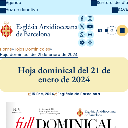
Agenda
Santoral del día
SAVA
Haz un donativo
Facebook
Instagram
X / Twitter
YouTube
ES
Me
Buscar
WhatsApp
Flickr
Radio Estel
Catalunya Cristi
Home
Hojas Dominicales
Hoja dominical del 21 de enero de 2024
Hoja dominical del 21 de
enero de 2024
15 Ene, 2024
Església de Barcelona