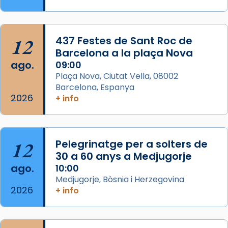
Memòria de les santes Juliana i
Semproniana, verges i màrtirs.
Acompanyant la història de sant Cugat, a
12
437 Festes de Sant Roc de
partir de l’Edat Mitjana sorgeix la tradició
Barcelona a la plaça Nova
que les santes Juliana (“relatiu a Júlia”) i
ago.
09:00
Semproniana (“relatiu a Semprònia =
Plaça Nova, Ciutat Vella, 08002
eterna”) són deixebles seves. I l’any 1667, el
Barcelona, Espanya
2026
frare Joan Gaspar Roig, afirma en una obra
+ info
que les santes són filles de l’antiga Iluro.
Mataró en reivindicarà les relíq
...
Ver más
12
Pelegrinatge per a solters de
Foto
30 a 60 anys a Medjugorje
ago.
10:00
View on Facebook
·
Share
Medjugorje, Bòsnia i Herzegovina
2026
+ info