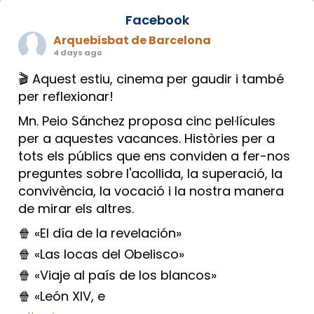
Facebook
Arquebisbat de Barcelona
4 days ago
🎬 Aquest estiu, cinema per gaudir i també
per reflexionar!
Mn. Peio Sánchez proposa cinc pel·lícules
per a aquestes vacances. Històries per a
tots els públics que ens conviden a fer-nos
preguntes sobre l'acollida, la superació, la
convivència, la vocació i la nostra manera
de mirar els altres.
🍿 «El día de la revelación»
🍿 «Las locas del Obelisco»
🍿 «Viaje al país de los blancos»
🍿 «León XIV, e
...