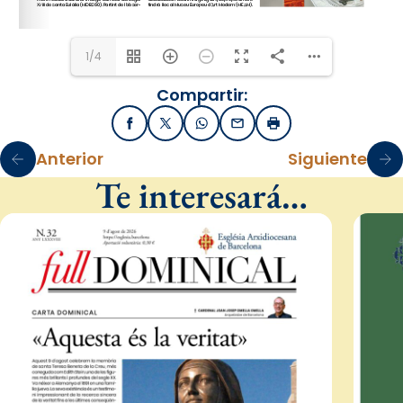
1/4
Compartir:
Facebook
X / Twitter
WhatsApp
Email
Imprimir
Anterior
Siguiente
Te interesará…