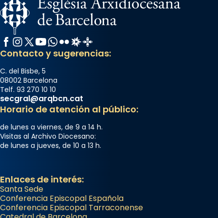
Facebook
Instagram
X / Twitter
YouTube
WhatsApp
Flickr
Radio Estel
Catalunya Cristiana
Contacto y sugerencias:
C. del Bisbe, 5
08002 Barcelona
Telf. 93 270 10 10
secgral@arqbcn.cat
Horario de atención al público:
de lunes a viernes, de 9 a 14 h.
Visitas al Archivo Diocesano:
de lunes a jueves, de 10 a 13 h.
Enlaces de interés:
Santa Sede
Conferencia Episcopal Española
Conferencia Episcopal Tarraconense
Catedral de Barcelona