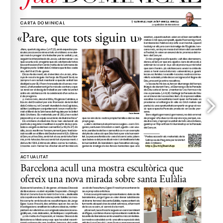
https://cutt.ly/RwHLfLqn