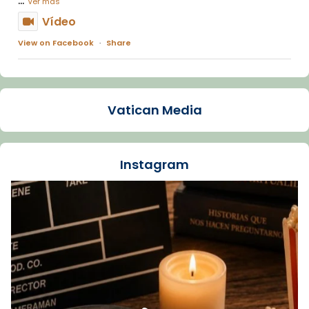
Ver más
Vídeo
View on Facebook
·
Share
Arquebisbat de Barcelona
1 week ago
Vatican Media
La Carmina va patir depressió. Fa gairebé
dos mesos, a l'Estadi Lluís Companys, la
jove va fer arribar el seu testimoni al papa
Instagram
Lleó XIV.
Recupera l'entrevista comp
Vatican
tican News 👇
News
www.vaticannews.va/es/iglesia/news/2026-
07/carmina-historia-depresion-papa-viaje-
espana-testimoni...
Foto