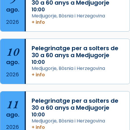
30 a 60 anys a Medjugorje
2 weeks ago
ago.
10:00
Aquest dilluns, 27 de juliol, ha tingut lloc la
Medjugorje, Bòsnia i Herzegovina
missa d’acció de gràcies en agraïment al
2026
+ info
comitè organitzador de la visita apostòlica
del Sant Pare Lleó XIV a Barcelona, i als
col·laboradors, a la Catedral de Barcelona.
10
Pelegrinatge per a solters de
L’arquebisbe de Barcelona, el cardenal Joan
30 a 60 anys a Medjugorje
Josep Omella, ha presidit la missa i l’ha
ago.
10:00
concelebrat el bisbe auxiliar de Barcelona,
Medjugorje, Bòsnia i Herzegovina
Mons. David Abadías.
2026
+ info
📸 Dr. G. Simón
Foto
11
Pelegrinatge per a solters de
View on Facebook
·
Share
30 a 60 anys a Medjugorje
ago.
10:00
Arquebisbat de Barcelona
Medjugorje, Bòsnia i Herzegovina
2 weeks ago
2026
+ info