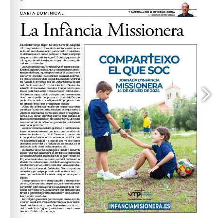
www.elcorrent.cat
Social Cristià (
), un 