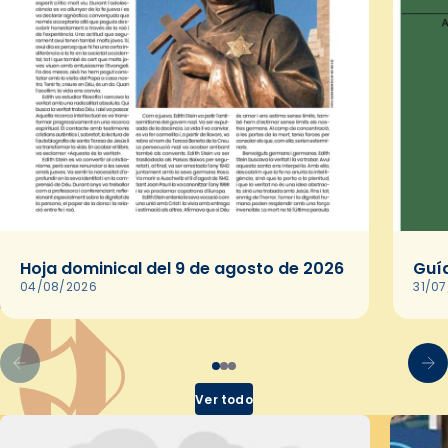
Hoja dominical del 9 de agosto de 2026
Guía
04/08/2026
31/0
Ver todo