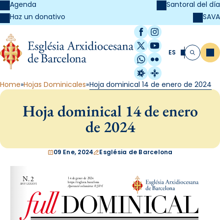
Agenda
Santoral del día
SAVA
Haz un donativo
Facebook
Instagram
X / Twitter
YouTube
ES
Me
Buscar
WhatsApp
Flickr
Radio Estel
Catalunya Cristi
Home
Hojas Dominicales
Hoja dominical 14 de enero de 2024
Hoja dominical 14 de enero
de 2024
09 Ene, 2024
Església de Barcelona