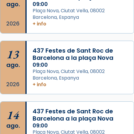
ago.
09:00
Aquest dilluns, 27 de juliol, ha tingut lloc la
Plaça Nova, Ciutat Vella, 08002
missa d’acció de gràcies en agraïment al
Barcelona, Espanya
comitè organitzador de la visita apostòlica
2026
+ info
del Sant Pare Lleó XIV a Barcelona, i als
col·laboradors, a la Catedral de Barcelona.
L’arquebisbe de Barcelona, el cardenal Joan
13
437 Festes de Sant Roc de
Josep Omella, ha presidit la missa i l’ha
Barcelona a la plaça Nova
concelebrat el bisbe auxiliar de Barcelona,
ago.
09:00
Mons. David Abadías.
Plaça Nova, Ciutat Vella, 08002
Barcelona, Espanya
📸 Dr. G. Simón
2026
+ info
Foto
View on Facebook
·
Share
14
437 Festes de Sant Roc de
Arquebisbat de Barcelona
Barcelona a la plaça Nova
2 weeks ago
ago.
09:00
Memòria de les santes Juliana i
Plaça Nova, Ciutat Vella, 08002