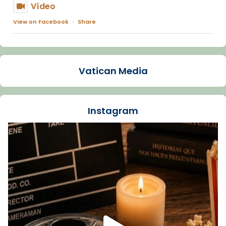
Vídeo
View on Facebook
·
Share
Arquebisbat de Barcelona
1 week ago
Vatican Media
La Carmina va patir depressió. Fa gairebé
dos mesos, a l'Estadi Lluís Companys, la
jove va fer arribar el seu testimoni al papa
Instagram
Lleó XIV.
Recupera l'entrevista comp
Vatican
tican News 👇
News
www.vaticannews.va/es/iglesia/news/2026-
07/carmina-historia-depresion-papa-viaje-
espana-testimoni...
Foto
View on Facebook
·
Share