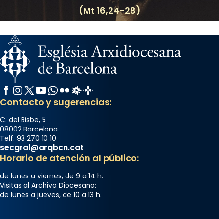
(Mt 16,24-28)
Facebook
Instagram
X / Twitter
YouTube
WhatsApp
Flickr
Radio Estel
Catalunya Cristiana
Contacto y sugerencias:
C. del Bisbe, 5
08002 Barcelona
Telf. 93 270 10 10
secgral@arqbcn.cat
Horario de atención al público:
de lunes a viernes, de 9 a 14 h.
Visitas al Archivo Diocesano:
de lunes a jueves, de 10 a 13 h.