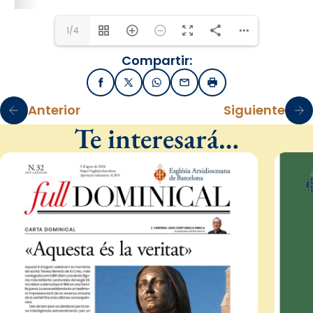
1/4
Compartir:
Facebook
X / Twitter
WhatsApp
Email
Imprimir
Anterior
Siguiente
Te interesará…