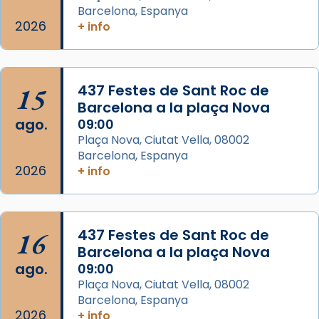
Semproniana, verges i màrtirs.
Barcelona, Espanya
2026
+ info
Acompanyant la història de sant Cugat, a
partir de l’Edat Mitjana sorgeix la tradició
que les santes Juliana (“relatiu a Júlia”) i
15
Semproniana (“relatiu a Semprònia =
437 Festes de Sant Roc de
Barcelona a la plaça Nova
eterna”) són deixebles seves. I l’any 1667, el
ago.
09:00
frare Joan Gaspar Roig, afirma en una obra
Plaça Nova, Ciutat Vella, 08002
que les santes són filles de l’antiga Iluro.
Barcelona, Espanya
Mataró en reivindicarà les relíq
2026
+ info
...
Ver más
Foto
View on Facebook
·
Share
16
437 Festes de Sant Roc de
Barcelona a la plaça Nova
ago.
09:00
Plaça Nova, Ciutat Vella, 08002
Barcelona, Espanya
2026
+ info