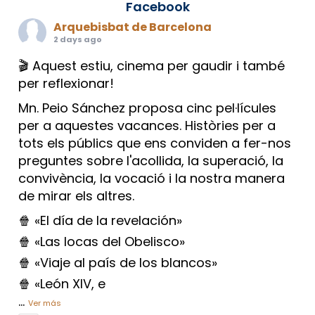
Facebook
Arquebisbat de Barcelona
2 days ago
🎬 Aquest estiu, cinema per gaudir i també
per reflexionar!
Mn. Peio Sánchez proposa cinc pel·lícules
per a aquestes vacances. Històries per a
tots els públics que ens conviden a fer-nos
preguntes sobre l'acollida, la superació, la
convivència, la vocació i la nostra manera
de mirar els altres.
🍿 «El día de la revelación»
🍿 «Las locas del Obelisco»
🍿 «Viaje al país de los blancos»
🍿 «León XIV, e
...
Ver más